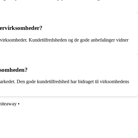
lervirksomheder?
rvirksomheder. Kundetilfredsheden og de gode anbefalinger vidner
rksomheden?
arkedet. Den gode kundetilfredshed har bidraget til virksomhedens
hiteaway
•