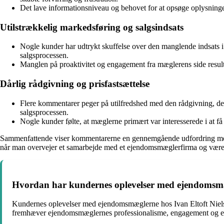
Det lave informationsniveau og behovet for at opsøge oplysnin
Utilstrækkelig markedsføring og salgsindsats
Nogle kunder har udtrykt skuffelse over den manglende indsats i 
salgsprocessen.
Manglen på proaktivitet og engagement fra mæglerens side result
Dårlig rådgivning og prisfastsættelse
Flere kommentarer peger på utilfredshed med den rådgivning, der ble
salgsprocessen.
Nogle kunder følte, at mæglerne primært var interesserede i at 
Sammenfattende viser kommentarerne en gennemgående udfordring med k
når man overvejer et samarbejde med et ejendomsmæglerfirma og være
Hvordan har kundernes oplevelser med ejendomsmæg
Kundernes oplevelser med ejendomsmæglerne hos Ivan Eltoft Nielsen
fremhæver ejendomsmæglernes professionalisme, engagement og evne