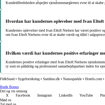
Kundetilfredsheden afspejler ejendomsmæglernes evne til at skabe g
Hvordan har kundernes oplevelser med Ivan Eltof
Kundernes oplevelser med Ivan Eltoft Nielsen har været positive 
om Ivan Eltoft Nielsens evne til at skabe værdi og tillid i salgsproc
Hvilken værdi har kundernes positive erfaringer m
Kundernes positive erfaringer med Ivan Eltoft Nielsens ejendomsmæ
ry som en pålidelig og professionel samarbejdspartner inden for 
Fit&Sund
•
Sygeforsikring
•
Samlino.dk
•
Nanosparkle
•
Hotels.com
Butik Bonus
Del og vis omsorg
X
Facebook
Instagram
LinkedIn
YouTube
Pin
Mød os
Tal med os