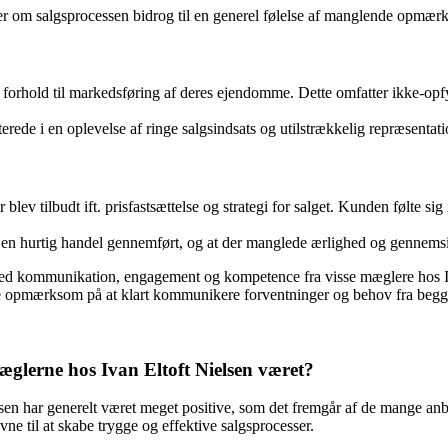
ger om salgsprocessen bidrog til en generel følelse af manglende opmæ
forhold til markedsføring af deres ejendomme. Dette omfatter ikke-opfyl
erede i en oplevelse af ringe salgsindsats og utilstrækkelig repræsent
v tilbudt ift. prisfastsættelse og strategi for salget. Kunden følte sig i
få en hurtig handel gennemført, og at der manglede ærlighed og gennem
ommunikation, engagement og kompetence fra visse mæglere hos Ivan El
 opmærksom på at klart kommunikere forventninger og behov fra begge
lerne hos Ivan Eltoft Nielsen været?
 har generelt været meget positive, som det fremgår af de mange anbef
 til at skabe trygge og effektive salgsprocesser.