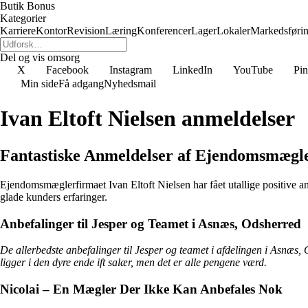
Butik Bonus
Kategorier
Karriere
Kontor
Revision
Læring
Konferencer
Lager
Lokaler
Markedsføri
Del og vis omsorg
X
Facebook
Instagram
LinkedIn
YouTube
Pin
Min side
Få adgang
Nyhedsmail
Ivan Eltoft Nielsen anmeldelser
Fantastiske Anmeldelser af Ejendomsmægler
Ejendomsmæglerfirmaet Ivan Eltoft Nielsen har fået utallige positive anm
glade kunders erfaringer.
Anbefalinger til Jesper og Teamet i Asnæs, Odsherred
De allerbedste anbefalinger til Jesper og teamet i afdelingen i Asnæs,
ligger i den dyre ende ift salær, men det er alle pengene værd.
Nicolai – En Mægler Der Ikke Kan Anbefales Nok