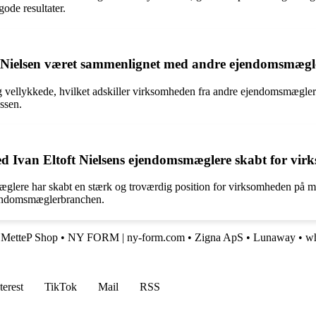
ode resultater.
t Nielsen været sammenlignet med andre ejendomsmæg
og vellykkede, hvilket adskiller virksomheden fra andre ejendomsmægle
essen.
ed Ivan Eltoft Nielsens ejendomsmæglere skabt for vi
glere har skabt en stærk og troværdig position for virksomheden på m
ejendomsmæglerbranchen.
•
MetteP Shop
•
NY FORM | ny-form.com
•
Zigna ApS
•
Lunaway
•
w
terest
TikTok
Mail
RSS