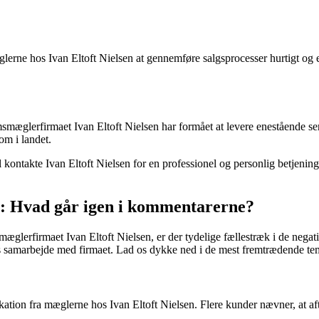
rne hos Ivan Eltoft Nielsen at gennemføre salgsprocesser hurtigt og ef
omsmæglerfirmaet Ivan Eltoft Nielsen har formået at levere enestående s
 om i landet.
kontakte Ivan Eltoft Nielsen for en professionel og personlig betjening.
en: Hvad går igen i kommentarerne?
erfirmaet Ivan Eltoft Nielsen, er der tydelige fællestræk i de negativ
s samarbejde med firmaet. Lad os dykke ned i de mest fremtrædende te
on fra mæglerne hos Ivan Eltoft Nielsen. Flere kunder nævner, at afta