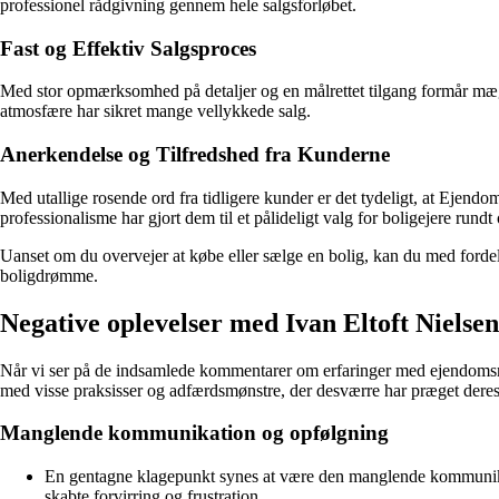
professionel rådgivning gennem hele salgsforløbet.
Fast og Effektiv Salgsproces
Med stor opmærksomhed på detaljer og en målrettet tilgang formår mægle
atmosfære har sikret mange vellykkede salg.
Anerkendelse og Tilfredshed fra Kunderne
Med utallige rosende ord fra tidligere kunder er det tydeligt, at Ejend
professionalisme har gjort dem til et pålideligt valg for boligejere rundt
Uanset om du overvejer at købe eller sælge en bolig, kan du med fordel 
boligdrømme.
Negative oplevelser med Ivan Eltoft Niels
Når vi ser på de indsamlede kommentarer om erfaringer med ejendomsmægl
med visse praksisser og adfærdsmønstre, der desværre har præget dere
Manglende kommunikation og opfølgning
En gentagne klagepunkt synes at være den manglende kommunikati
skabte forvirring og frustration.