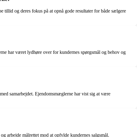
be tillid og deres fokus på at opnå gode resultater for både sælgere
rne har været lydhøre over for kundernes spørgsmål og behov og
ft med samarbejdet. Ejendomsmæglerne har vist sig at være
og arbejde målrettet mod at opfylde kundernes salgsmål.