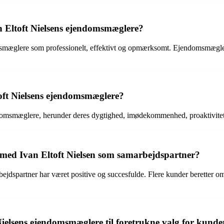
 Eltoft Nielsens ejendomsmæglere?
æglere som professionelt, effektivt og opmærksomt. Ejendomsmæglerne h
oft Nielsens ejendomsmæglere?
domsmæglere, herunder deres dygtighed, imødekommenhed, proaktivitet og
 med Ivan Eltoft Nielsen som samarbejdspartner?
jdspartner har været positive og succesfulde. Flere kunder beretter om
Nielsens ejendomsmæglere til foretrukne valg for kund