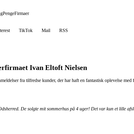
ng
Penge
Firmaer
terest
TikTok
Mail
RSS
firmaet Ivan Eltoft Nielsen
eldelser fra tilfredse kunder, der har haft en fantastisk oplevelse med f
 Odsherred. De solgte mit sommerhus på 4 uger! Det var kun et lille af