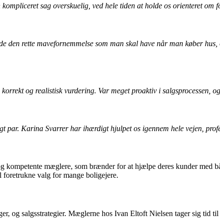
 kompliceret sag overskuelig, ved hele tiden at holde os orienteret om f
de den rette mavefornemmelse som man skal have når man køber hus, og 
orrekt og realistisk vurdering. Var meget proaktiv i salgsprocessen, og fø
 ungt par. Karina Svarrer har ihærdigt hjulpet os igennem hele vejen, pro
g kompetente mæglere, som brænder for at hjælpe deres kunder med både 
l foretrukne valg for mange boligejere.
ger, og salgsstrategier. Mæglerne hos Ivan Eltoft Nielsen tager sig tid t