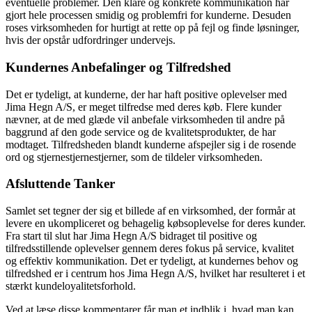
eventuelle problemer. Den klare og konkrete kommunikation har
gjort hele processen smidig og problemfri for kunderne. Desuden
roses virksomheden for hurtigt at rette op på fejl og finde løsninger,
hvis der opstår udfordringer undervejs.
Kundernes Anbefalinger og Tilfredshed
Det er tydeligt, at kunderne, der har haft positive oplevelser med
Jima Hegn A/S, er meget tilfredse med deres køb. Flere kunder
nævner, at de med glæde vil anbefale virksomheden til andre på
baggrund af den gode service og de kvalitetsprodukter, de har
modtaget. Tilfredsheden blandt kunderne afspejler sig i de rosende
ord og stjernestjernestjerner, som de tildeler virksomheden.
Afsluttende Tanker
Samlet set tegner der sig et billede af en virksomhed, der formår at
levere en ukompliceret og behagelig købsoplevelse for deres kunder.
Fra start til slut har Jima Hegn A/S bidraget til positive og
tilfredsstillende oplevelser gennem deres fokus på service, kvalitet
og effektiv kommunikation. Det er tydeligt, at kundernes behov og
tilfredshed er i centrum hos Jima Hegn A/S, hvilket har resulteret i et
stærkt kundeloyalitetsforhold.
Ved at læse disse kommentarer får man et indblik i, hvad man kan