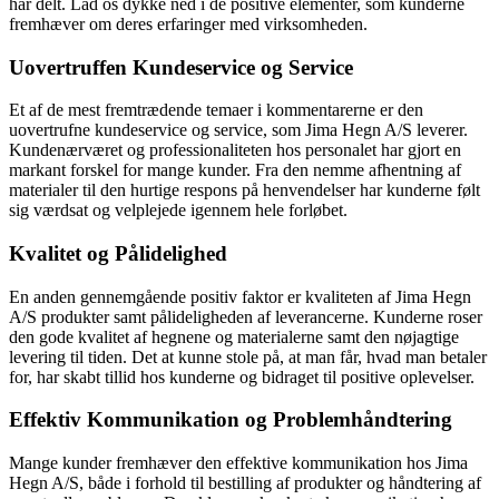
har delt. Lad os dykke ned i de positive elementer, som kunderne
fremhæver om deres erfaringer med virksomheden.
Uovertruffen Kundeservice og Service
Et af de mest fremtrædende temaer i kommentarerne er den
uovertrufne kundeservice og service, som Jima Hegn A/S leverer.
Kundenærværet og professionaliteten hos personalet har gjort en
markant forskel for mange kunder. Fra den nemme afhentning af
materialer til den hurtige respons på henvendelser har kunderne følt
sig værdsat og velplejede igennem hele forløbet.
Kvalitet og Pålidelighed
En anden gennemgående positiv faktor er kvaliteten af Jima Hegn
A/S produkter samt pålideligheden af leverancerne. Kunderne roser
den gode kvalitet af hegnene og materialerne samt den nøjagtige
levering til tiden. Det at kunne stole på, at man får, hvad man betaler
for, har skabt tillid hos kunderne og bidraget til positive oplevelser.
Effektiv Kommunikation og Problemhåndtering
Mange kunder fremhæver den effektive kommunikation hos Jima
Hegn A/S, både i forhold til bestilling af produkter og håndtering af