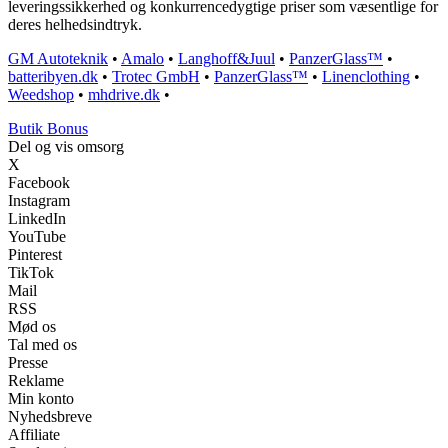
leveringssikkerhed og konkurrencedygtige priser som væsentlige for
deres helhedsindtryk.
GM Autoteknik
•
Amalo
•
Langhoff&Juul
•
PanzerGlass™
•
batteribyen.dk
•
Trotec GmbH
•
PanzerGlass™
•
Linenclothing
•
Weedshop
•
mhdrive.dk
•
Butik Bonus
Del og vis omsorg
X
Facebook
Instagram
LinkedIn
YouTube
Pinterest
TikTok
Mail
RSS
Mød os
Tal med os
Presse
Reklame
Min konto
Nyhedsbreve
Affiliate