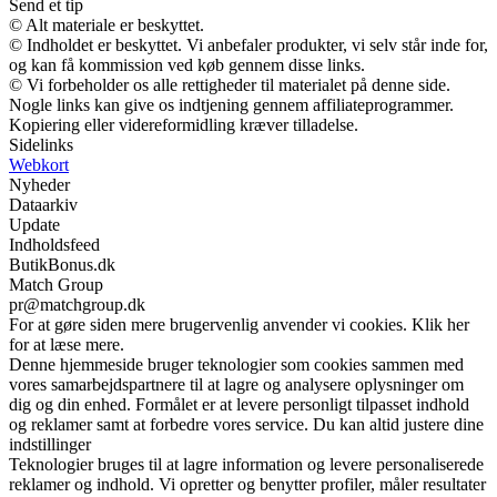
Send et tip
© Alt materiale er beskyttet.
© Indholdet er beskyttet. Vi anbefaler produkter, vi selv står inde for,
og kan få kommission ved køb gennem disse links.
© Vi forbeholder os alle rettigheder til materialet på denne side.
Nogle links kan give os indtjening gennem affiliateprogrammer.
Kopiering eller videreformidling kræver tilladelse.
Sidelinks
Webkort
Nyheder
Dataarkiv
Update
Indholdsfeed
ButikBonus.dk
Match Group
pr@matchgroup.dk
For at gøre siden mere brugervenlig anvender vi cookies. Klik her
for at læse mere.
Denne hjemmeside bruger teknologier som cookies sammen med
vores samarbejdspartnere til at lagre og analysere oplysninger om
dig og din enhed. Formålet er at levere personligt tilpasset indhold
og reklamer samt at forbedre vores service. Du kan altid justere dine
indstillinger
Teknologier bruges til at lagre information og levere personaliserede
reklamer og indhold. Vi opretter og benytter profiler, måler resultater