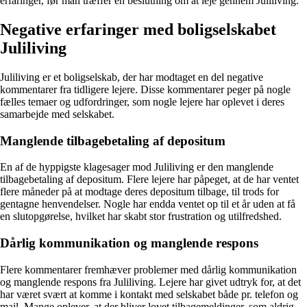
erfaringer, før man træffer en beslutning om at leje gennem Juliliving.
Negative erfaringer med boligselskabet
Juliliving
Juliliving er et boligselskab, der har modtaget en del negative
kommentarer fra tidligere lejere. Disse kommentarer peger på nogle
fælles temaer og udfordringer, som nogle lejere har oplevet i deres
samarbejde med selskabet.
Manglende tilbagebetaling af depositum
En af de hyppigste klagesager mod Juliliving er den manglende
tilbagebetaling af depositum. Flere lejere har påpeget, at de har ventet
flere måneder på at modtage deres depositum tilbage, til trods for
gentagne henvendelser. Nogle har endda ventet op til et år uden at få
en slutopgørelse, hvilket har skabt stor frustration og utilfredshed.
Dårlig kommunikation og manglende respons
Flere kommentarer fremhæver problemer med dårlig kommunikation
og manglende respons fra Juliliving. Lejere har givet udtryk for, at det
har været svært at komme i kontakt med selskabet både pr. telefon og
mail. Mange oplever, at der bliver lovet tilbagemeldinger, som aldrig