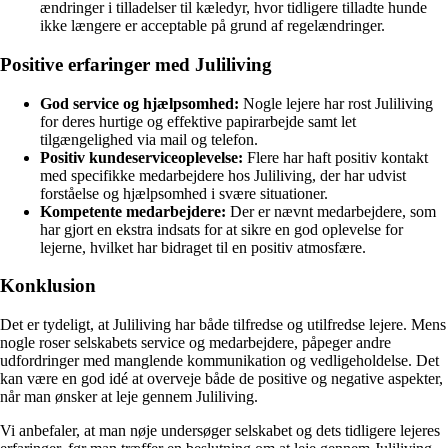
ændringer i tilladelser til kæledyr, hvor tidligere tilladte hunde
ikke længere er acceptable på grund af regelændringer.
Positive erfaringer med Juliliving
God service og hjælpsomhed:
Nogle lejere har rost Juliliving
for deres hurtige og effektive papirarbejde samt let
tilgængelighed via mail og telefon.
Positiv kundeserviceoplevelse:
Flere har haft positiv kontakt
med specifikke medarbejdere hos Juliliving, der har udvist
forståelse og hjælpsomhed i svære situationer.
Kompetente medarbejdere:
Der er nævnt medarbejdere, som
har gjort en ekstra indsats for at sikre en god oplevelse for
lejerne, hvilket har bidraget til en positiv atmosfære.
Konklusion
Det er tydeligt, at Juliliving har både tilfredse og utilfredse lejere. Mens
nogle roser selskabets service og medarbejdere, påpeger andre
udfordringer med manglende kommunikation og vedligeholdelse. Det
kan være en god idé at overveje både de positive og negative aspekter,
når man ønsker at leje gennem Juliliving.
Vi anbefaler, at man nøje undersøger selskabet og dets tidligere lejeres