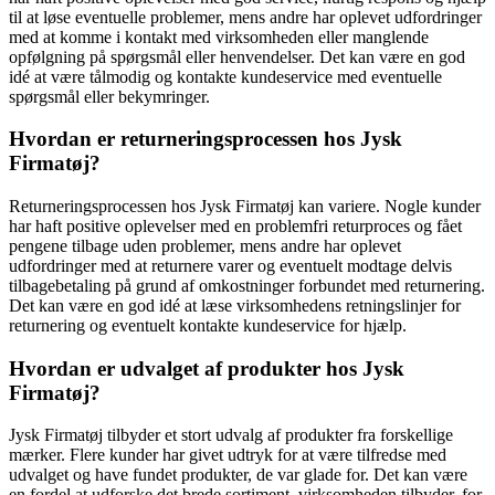
til at løse eventuelle problemer, mens andre har oplevet udfordringer
med at komme i kontakt med virksomheden eller manglende
opfølgning på spørgsmål eller henvendelser. Det kan være en god
idé at være tålmodig og kontakte kundeservice med eventuelle
spørgsmål eller bekymringer.
Hvordan er returneringsprocessen hos Jysk
Firmatøj?
Returneringsprocessen hos Jysk Firmatøj kan variere. Nogle kunder
har haft positive oplevelser med en problemfri returproces og fået
pengene tilbage uden problemer, mens andre har oplevet
udfordringer med at returnere varer og eventuelt modtage delvis
tilbagebetaling på grund af omkostninger forbundet med returnering.
Det kan være en god idé at læse virksomhedens retningslinjer for
returnering og eventuelt kontakte kundeservice for hjælp.
Hvordan er udvalget af produkter hos Jysk
Firmatøj?
Jysk Firmatøj tilbyder et stort udvalg af produkter fra forskellige
mærker. Flere kunder har givet udtryk for at være tilfredse med
udvalget og have fundet produkter, de var glade for. Det kan være
en fordel at udforske det brede sortiment, virksomheden tilbyder, for