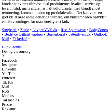
kunder har været tilfredse med produkternes kvalitet, service og
leveringstid, mens andre har haft udfordringer med blandt andet
returnering, kommunikation og produktkvalitet. Det kan være en
god idé at læse anmeldelser og vurdere, om virksomheden opfylder
ens forventninger, før man foretager et køb.
Single.dk
•
Zettle
•
LavprisVVS.dk
•
Rise Sparekasse
•
BoligZonen
•
Bedst og Billigst vinduer
•
Burgerbeast
•
batteribyen.dk
•
Outlook
Mail
•
Fiskedeal
•
Butik Bonus
Del og vis omsorg
X
Facebook
Instagram
LinkedIn
YouTube
Pinterest
TikTok
Mail
RSS
Mød os
Tal med os
Presse
Reklame