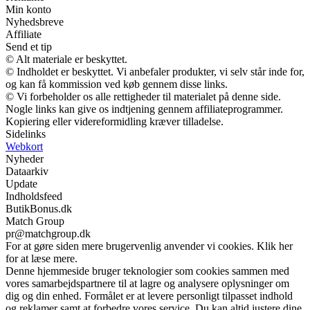
Min konto
Nyhedsbreve
Affiliate
Send et tip
© Alt materiale er beskyttet.
© Indholdet er beskyttet. Vi anbefaler produkter, vi selv står inde for,
og kan få kommission ved køb gennem disse links.
© Vi forbeholder os alle rettigheder til materialet på denne side.
Nogle links kan give os indtjening gennem affiliateprogrammer.
Kopiering eller videreformidling kræver tilladelse.
Sidelinks
Webkort
Nyheder
Dataarkiv
Update
Indholdsfeed
ButikBonus.dk
Match Group
pr@matchgroup.dk
For at gøre siden mere brugervenlig anvender vi cookies. Klik her
for at læse mere.
Denne hjemmeside bruger teknologier som cookies sammen med
vores samarbejdspartnere til at lagre og analysere oplysninger om
dig og din enhed. Formålet er at levere personligt tilpasset indhold
og reklamer samt at forbedre vores service. Du kan altid justere dine