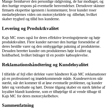
Mange fremhæver den personlige rådgivning, de har modtaget, og
den hurtige respons på eventuelle henvendelser. Derudover skinner
firmaets ekspertise igennem i kommentarer, hvor kunder roser
medarbejdernes viden om motorcykeldele og -tilbehør, hvilket
skaber tryghed og tillid hos kunderne.
Levering og Produktkvalitet
Kajs MC roses også for deres effektive leveringstjeneste og høje
produktkvalitet. Flere kunder nævner den hurtige forsendelse af
deres bestilte varer og den omhyggelige pakning af produkterne.
Desuden beretter kunder om produkternes høje kvalitet og
holdbarhed, hvilket bidrager til en positiv købsoplevelse.
Reklamationshåndtering og Kundeloyalitet
I tilfælde af fejl eller defekte varer håndterer Kajs MC reklamationer
på en professionel og imødekommende måde. Kundeservicen står
stærkt, når det kommer til at løse eventuelle problemer, og kunder
føler sig værdsatte og hørt. Denne tilgang skaber en stærk følelse af
loyalitet blandt kunderne, som er tilbøjelige til at vende tilbage til
Kajs MC for deres motorcykelbehov.
Sammenfatning