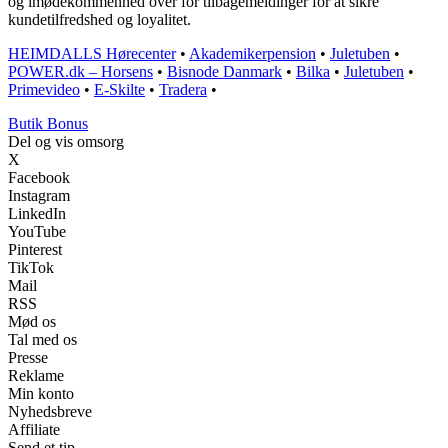
og imødekommenhed over for tilbagemeldinger for at sikre
kundetilfredshed og loyalitet.
HEIMDALLS Hørecenter
•
Akademikerpension
•
Juletuben
•
POWER.dk – Horsens
•
Bisnode Danmark
•
Bilka
•
Juletuben
•
Primevideo
•
E-Skilte
•
Tradera
•
Butik Bonus
Del og vis omsorg
X
Facebook
Instagram
LinkedIn
YouTube
Pinterest
TikTok
Mail
RSS
Mød os
Tal med os
Presse
Reklame
Min konto
Nyhedsbreve
Affiliate
Send et tip