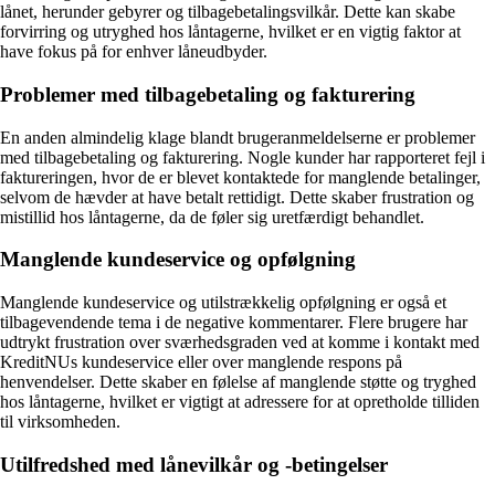
lånet, herunder gebyrer og tilbagebetalingsvilkår. Dette kan skabe
forvirring og utryghed hos låntagerne, hvilket er en vigtig faktor at
have fokus på for enhver låneudbyder.
Problemer med tilbagebetaling og fakturering
En anden almindelig klage blandt brugeranmeldelserne er problemer
med tilbagebetaling og fakturering. Nogle kunder har rapporteret fejl i
faktureringen, hvor de er blevet kontaktede for manglende betalinger,
selvom de hævder at have betalt rettidigt. Dette skaber frustration og
mistillid hos låntagerne, da de føler sig uretfærdigt behandlet.
Manglende kundeservice og opfølgning
Manglende kundeservice og utilstrækkelig opfølgning er også et
tilbagevendende tema i de negative kommentarer. Flere brugere har
udtrykt frustration over sværhedsgraden ved at komme i kontakt med
KreditNUs kundeservice eller over manglende respons på
henvendelser. Dette skaber en følelse af manglende støtte og tryghed
hos låntagerne, hvilket er vigtigt at adressere for at opretholde tilliden
til virksomheden.
Utilfredshed med lånevilkår og -betingelser