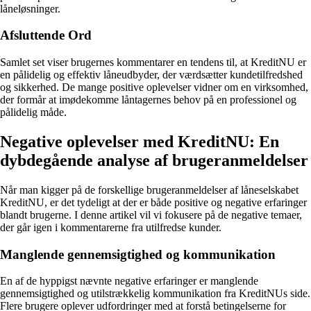
låneløsninger.
Afsluttende Ord
Samlet set viser brugernes kommentarer en tendens til, at KreditNU er
en pålidelig og effektiv låneudbyder, der værdsætter kundetilfredshed
og sikkerhed. De mange positive oplevelser vidner om en virksomhed,
der formår at imødekomme låntagernes behov på en professionel og
pålidelig måde.
Negative oplevelser med KreditNU: En
dybdegående analyse af brugeranmeldelser
Når man kigger på de forskellige brugeranmeldelser af låneselskabet
KreditNU, er det tydeligt at der er både positive og negative erfaringer
blandt brugerne. I denne artikel vil vi fokusere på de negative temaer,
der går igen i kommentarerne fra utilfredse kunder.
Manglende gennemsigtighed og kommunikation
En af de hyppigst nævnte negative erfaringer er manglende
gennemsigtighed og utilstrækkelig kommunikation fra KreditNUs side.
Flere brugere oplever udfordringer med at forstå betingelserne for