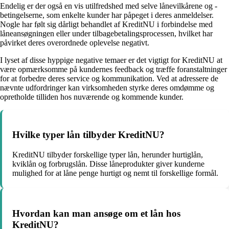
Endelig er der også en vis utilfredshed med selve lånevilkårene og -
betingelserne, som enkelte kunder har påpeget i deres anmeldelser.
Nogle har følt sig dårligt behandlet af KreditNU i forbindelse med
låneansøgningen eller under tilbagebetalingsprocessen, hvilket har
påvirket deres overordnede oplevelse negativt.
I lyset af disse hyppige negative temaer er det vigtigt for KreditNU at
være opmærksomme på kundernes feedback og træffe foranstaltninger
for at forbedre deres service og kommunikation. Ved at adressere de
nævnte udfordringer kan virksomheden styrke deres omdømme og
opretholde tilliden hos nuværende og kommende kunder.
Hvilke typer lån tilbyder KreditNU?
KreditNU tilbyder forskellige typer lån, herunder hurtiglån,
kviklån og forbrugslån. Disse låneprodukter giver kunderne
mulighed for at låne penge hurtigt og nemt til forskellige formål.
Hvordan kan man ansøge om et lån hos
KreditNU?