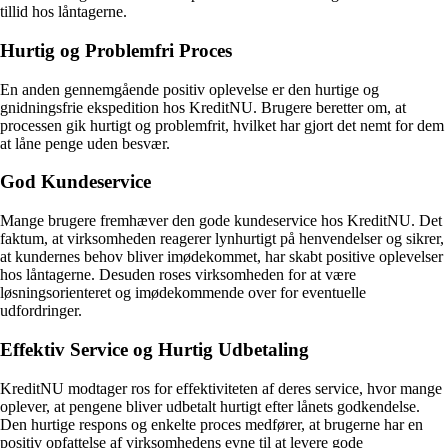
tillid hos låntagerne.
Hurtig og Problemfri Proces
En anden gennemgående positiv oplevelse er den hurtige og
gnidningsfrie ekspedition hos KreditNU. Brugere beretter om, at
processen gik hurtigt og problemfrit, hvilket har gjort det nemt for dem
at låne penge uden besvær.
God Kundeservice
Mange brugere fremhæver den gode kundeservice hos KreditNU. Det
faktum, at virksomheden reagerer lynhurtigt på henvendelser og sikrer,
at kundernes behov bliver imødekommet, har skabt positive oplevelser
hos låntagerne. Desuden roses virksomheden for at være
løsningsorienteret og imødekommende over for eventuelle
udfordringer.
Effektiv Service og Hurtig Udbetaling
KreditNU modtager ros for effektiviteten af deres service, hvor mange
oplever, at pengene bliver udbetalt hurtigt efter lånets godkendelse.
Den hurtige respons og enkelte proces medfører, at brugerne har en
positiv opfattelse af virksomhedens evne til at levere gode