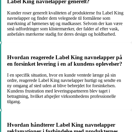
Label King navnelapper generelt?
Kunder roser generelt kvaliteten af produkterne fra Label King
navnelapper og finder dem velegnede til formålene som
mærkning af børnenes tøj og madkasser. Selvom der kan være
små udfordringer som klistermærker, der falder af efter vask,
anbefales mærkerne stadig for deres design og holdbarhed.
Hvordan reagerede Label King navnelapper på
en forsinket levering i en af kundens oplevelser?
I en specifik situation, hvor en kunde ventede længe på sin
ordre, reagerede Label King navnelapper hurtigt og sendte en
ny omgang af sted uden at blive bebrejdet for forsinkelsen.
Kundens frustration med leveringspartneren blev taget i
betragtning, hvilket afspejler virksomhedens professionelle
tilgang.
Hvordan håndterer Label King navnelapper
reklamationer i forbindelse med produkternes