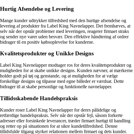
Hurtig Afsendelse og Levering
Mange kunder udtrykker tilfredshed med den hurtige afsendelse og
levering af produkter fra Label King Navnelapper. Det fremhæves, at
selv når der opstår problemer med leveringen, reagerer firmaet straks
og sender nye varer uden besvær. Den effektive håndtering af ordrer
bidrager til en positiv købsoplevelse for kunderne.
Kvalitetsprodukter og Unikke Designs
Label King Navnelapper modtager ros for deres kvalitetsprodukter og
muligheden for at skabe unikke designs. Kunden nævner, at mærkerne
holder godt på tøj og genstande, og at muligheden for at vælge
forskellige designs og tilpasse med egne billeder er værdsat. Dette
bidrager til at skabe personlige og funktionelle navnelapper.
Tillidsskabende Handelspraksis
Kunder roser Label King Navnelapper for deres pålidelige og
retfærdige handelspraksis. Selv når der opstår fejl, såsom forkerte
adresser eller forsinkede leverancer, træder firmaet hurtigt til handling
og retter op på situationen for at sikre kundetilfredshed. Denne
tillidsfulde tilgang styrker relationen mellem firmaet og dets kunder.