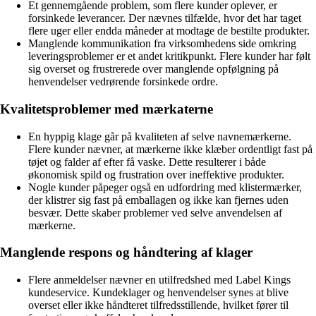
Et gennemgående problem, som flere kunder oplever, er
forsinkede leverancer. Der nævnes tilfælde, hvor det har taget
flere uger eller endda måneder at modtage de bestilte produkter.
Manglende kommunikation fra virksomhedens side omkring
leveringsproblemer er et andet kritikpunkt. Flere kunder har følt
sig overset og frustrerede over manglende opfølgning på
henvendelser vedrørende forsinkede ordre.
Kvalitetsproblemer med mærkaterne
En hyppig klage går på kvaliteten af selve navnemærkerne.
Flere kunder nævner, at mærkerne ikke klæber ordentligt fast på
tøjet og falder af efter få vaske. Dette resulterer i både
økonomisk spild og frustration over ineffektive produkter.
Nogle kunder påpeger også en udfordring med klistermærker,
der klistrer sig fast på emballagen og ikke kan fjernes uden
besvær. Dette skaber problemer ved selve anvendelsen af
mærkerne.
Manglende respons og håndtering af klager
Flere anmeldelser nævner en utilfredshed med Label Kings
kundeservice. Kundeklager og henvendelser synes at blive
overset eller ikke håndteret tilfredsstillende, hvilket fører til