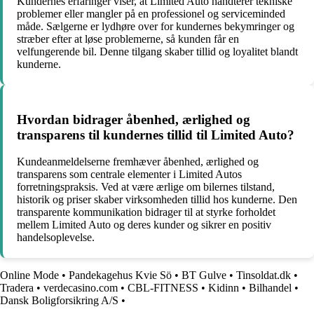
Kundernes erfaringer viser, at Limited Auto håndterer tekniske
problemer eller mangler på en professionel og serviceminded
måde. Sælgerne er lydhøre over for kundernes bekymringer og
stræber efter at løse problemerne, så kunden får en
velfungerende bil. Denne tilgang skaber tillid og loyalitet blandt
kunderne.
Hvordan bidrager åbenhed, ærlighed og
transparens til kundernes tillid til Limited Auto?
Kundeanmeldelserne fremhæver åbenhed, ærlighed og
transparens som centrale elementer i Limited Autos
forretningspraksis. Ved at være ærlige om bilernes tilstand,
historik og priser skaber virksomheden tillid hos kunderne. Den
transparente kommunikation bidrager til at styrke forholdet
mellem Limited Auto og deres kunder og sikrer en positiv
handelsoplevelse.
Online Mode
•
Pandekagehus Kvie Sö
•
BT Gulve
•
Tinsoldat.dk
•
Tradera
•
verdecasino.com
•
CBL-FITNESS
•
Kidinn
•
Bilhandel
•
Dansk Boligforsikring A/S
•