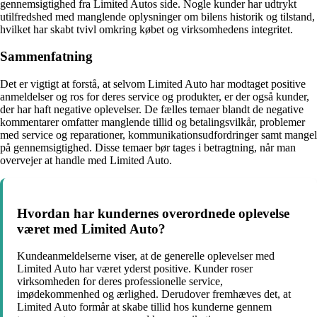
gennemsigtighed fra Limited Autos side. Nogle kunder har udtrykt
utilfredshed med manglende oplysninger om bilens historik og tilstand,
hvilket har skabt tvivl omkring købet og virksomhedens integritet.
Sammenfatning
Det er vigtigt at forstå, at selvom Limited Auto har modtaget positive
anmeldelser og ros for deres service og produkter, er der også kunder,
der har haft negative oplevelser. De fælles temaer blandt de negative
kommentarer omfatter manglende tillid og betalingsvilkår, problemer
med service og reparationer, kommunikationsudfordringer samt mangel
på gennemsigtighed. Disse temaer bør tages i betragtning, når man
overvejer at handle med Limited Auto.
Hvordan har kundernes overordnede oplevelse
været med Limited Auto?
Kundeanmeldelserne viser, at de generelle oplevelser med
Limited Auto har været yderst positive. Kunder roser
virksomheden for deres professionelle service,
imødekommenhed og ærlighed. Derudover fremhæves det, at
Limited Auto formår at skabe tillid hos kunderne gennem