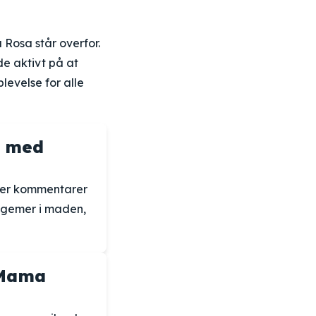
Rosa står overfor.
de aktivt på at
levelse for alle
e med
 er kommentarer
egemer i maden,
 Mama