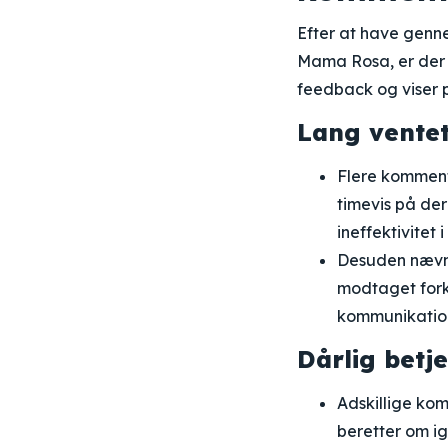
Efter at have genn
Mama Rosa, er der 
feedback og viser 
Lang ventet
Flere komment
timevis på der
ineffektivitet 
Desuden nævnes
modtaget forke
kommunikation
Dårlig betj
Adskillige ko
beretter om i