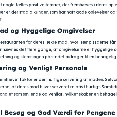
gt nogle fælles positive temaer, der fremhæves i deres ople
er er der stadig kunder, som har haft gode oplevelser og
t.
ad og Hyggelige Omgivelser
restauranten for deres lækre mad, hvor især pizzaerne får 
 nævnes det flere gange, at omgivelserne er hyggelige 
tning og stemningen på stedet bidrager til en behagelig 
ering og Venligt Personale
fremhævet faktor er den hurtige servering af maden. Selv
derne, at deres mad bliver serveret relativt hurtigt. Samti
sonalet som smilende og venligt, hvilket skaber en behage
il Besøg og God Værdi for Pengene