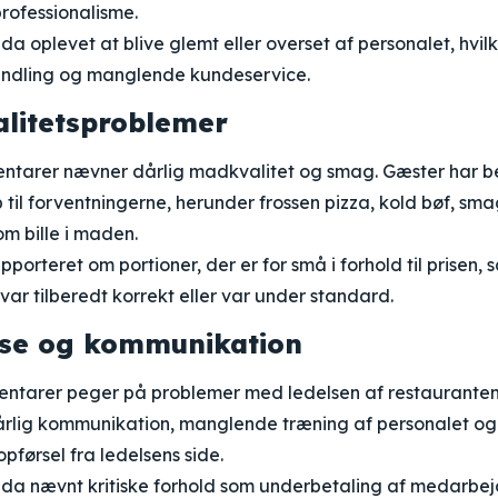
rofessionalisme.
a oplevet at blive glemt eller overset af personalet, hvilk
andling og manglende kundeservice.
litetsproblemer
arer nævner dårlig madkvalitet og smag. Gæster har bes
 til forventningerne, herunder frossen pizza, kold bøf, sma
m bille i maden.
porteret om portioner, der er for små i forhold til prisen, 
var tilberedt korrekt eller var under standard.
lse og kommunikation
ntarer peger på problemer med ledelsen af restauranten.
dårlig kommunikation, manglende træning af personalet og
opførsel fra ledelsens side.
da nævnt kritiske forhold som underbetaling af medarbej