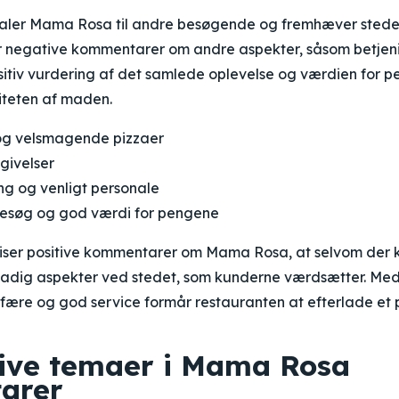
faler Mama Rosa til andre besøgende og fremhæver stede
or negative kommentarer om andre aspekter, såsom betjenin
sitiv vurdering af det samlede oplevelse og værdien for p
iteten af maden.
g velsmagende pizzaer
givelser
ng og venligt personale
 besøg og god værdi for pengene
ser positive kommentarer om Mama Rosa, at selvom der 
 stadig aspekter ved stedet, som kunderne værdsætter. Me
ære og god service formår restauranten at efterlade et po
ive temaer i Mama Rosa
arer