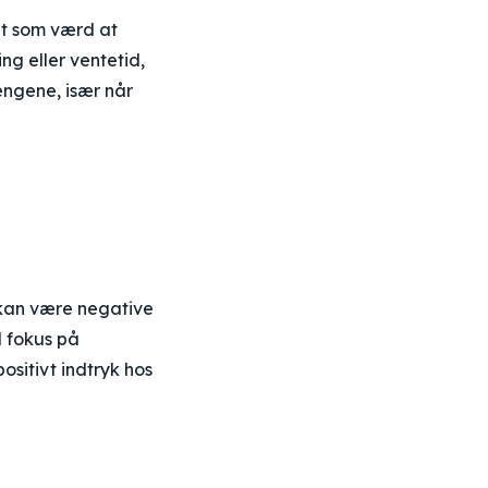
t som værd at
g eller ventetid,
engene, især når
kan være negative
d fokus på
sitivt indtryk hos