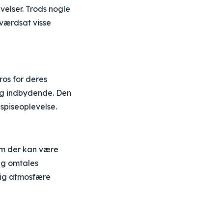
velser. Trods nogle
 værdsat visse
ros for deres
og indbydende. Den
spiseoplevelse.
om der kan være
dig omtales
lig atmosfære