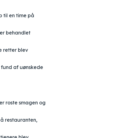
til en time på
ler behandlet
 retter blev
 fund af uønskede
er roste smagen og
å restauranten,
 tjenere blev