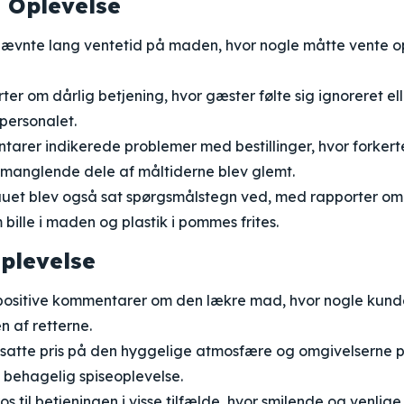
 Oplevelse
nævnte lang ventetid på maden, hvor nogle måtte vente op 
ter om dårlig betjening, hvor gæster følte sig ignoreret el
 personalet.
rer indikerede problemer med bestillinger, hvor forkerte
r manglende dele af måltiderne blev glemt.
uet blev også sat spørgsmålstegn ved, med rapporter om
bille i maden og plastik i pommes frites.
plevelse
positive kommentarer om den lækre mad, hvor nogle kund
 af retterne.
satte pris på den hyggelige atmosfære og omgivelserne p
 behagelig spiseoplevelse.
os til betjeningen i visse tilfælde, hvor smilende og venlige