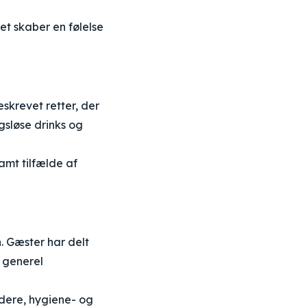
et skaber en følelse
krevet retter, der
gsløse drinks og
samt tilfælde af
 Gæster har delt
 generel
dere, hygiene- og