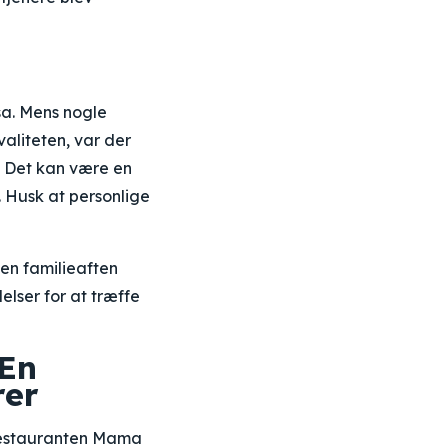
a. Mens nogle
aliteten, var der
 Det kan være en
. Husk at personlige
 en familieaften
lser for at træffe
 En
rer
 restauranten Mama