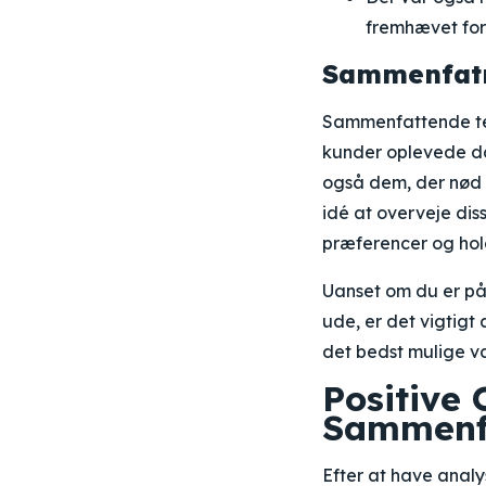
fremhævet for
Sammenfat
Sammenfattende te
kunder oplevede då
også dem, der nød
idé at overveje dis
præferencer og hold
Uanset om du er på 
ude, er det vigtig
det bedst mulige va
Positive
Sammenf
Efter at have anal