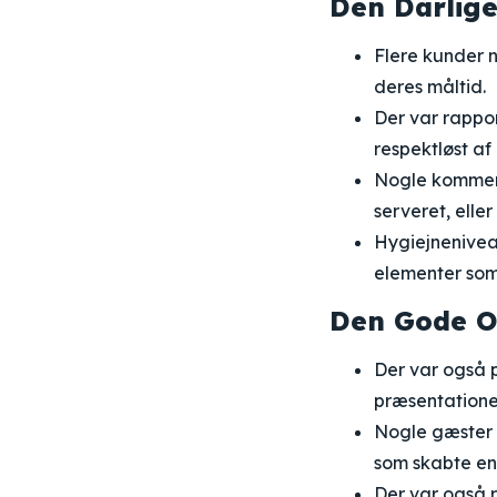
Den Dårlige
Flere kunder 
deres måltid.
Der var rappor
respektløst af
Nogle kommenta
serveret, elle
Hygiejnenivea
elementer som 
Den Gode O
Der var også 
præsentationen
Nogle gæster 
som skabte en
Der var også r