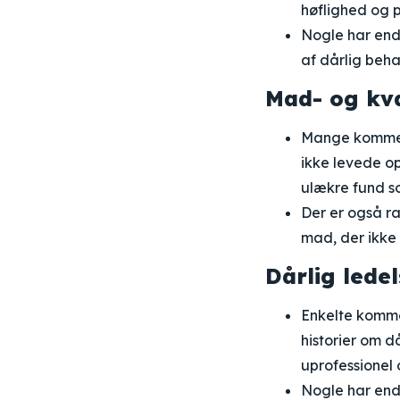
høflighed og p
Nogle har endd
af dårlig beh
Mad- og kva
Mange komment
ikke levede op
ulækre fund so
Der er også rap
mad, der ikke 
Dårlig lede
Enkelte komme
historier om 
uprofessionel 
Nogle har end