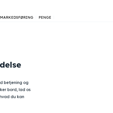
MARKEDSFØRING
PENGE
delse
od betjening og
er bord, lad os
 hvad du kan