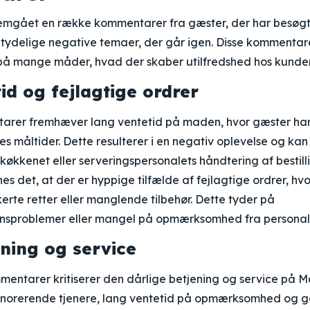
emgået en række kommentarer fra gæster, der har besøgt
tydelige negative temaer, der går igen. Disse kommentare
på mange måder, hvad der skaber utilfredshed hos kunde
id og fejlagtige ordrer
arer fremhæver lang ventetid på maden, hvor gæster har
es måltider. Dette resulterer i en negativ oplevelse og kan
i køkkenet eller serveringspersonalets håndtering af bestill
 det, at der er hyppige tilfælde af fejlagtige ordrer, hv
rte retter eller manglende tilbehør. Dette tyder på
sproblemer eller mangel på opmærksomhed fra personale
ening og service
mmentarer kritiserer den dårlige betjening og service på
gnorerende tjenere, lang ventetid på opmærksomhed og 