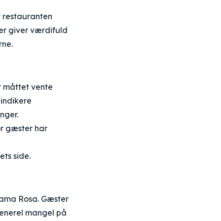
 restauranten
r giver værdifuld
rne.
 måttet vente
 indikere
inger.
or gæster har
ts side.
 Mama Rosa. Gæster
generel mangel på