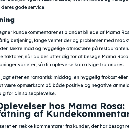
 deres gode service.
ning
gner kundekommentarer et blandet billede af Mama Ros
rlig betjening, lange ventetider og problemer med madkv
 den lækre mad og hyggelige atmosfære på restauranten.
se faktorer, når du beslutter dig for at besøge Mama Rosa
ninger varierer, så din oplevelse kan afvige fra andres.
jagt efter en romantisk middag, en hyggelig frokost eller
t at være opmærksom på både positive og negative anmelde
lg for din spiseoplevelse.
 Oplevelser hos Mama Rosa:
atning af Kundekommenta
yseret en række kommentarer fra kunder, der har besøgt