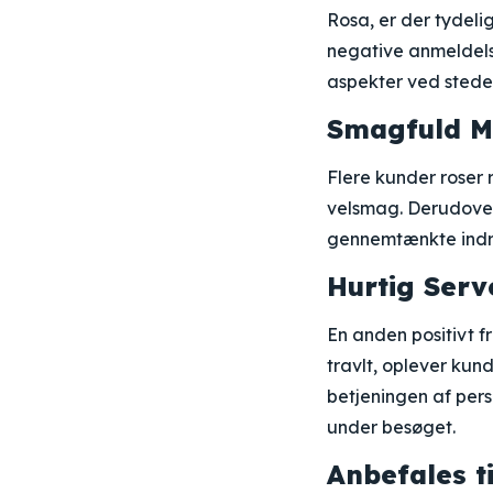
Rosa, er der tydeli
negative anmeldels
aspekter ved stede
Smagfuld M
Flere kunder roser 
velsmag. Derudover
gennemtænkte indre
Hurtig Serv
En anden positivt 
travlt, oplever kun
betjeningen af per
under besøget.
Anbefales t