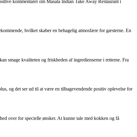
f de positive kommentarer om Masala Indian Take Away Restaurant i
kommende, hvilket skaber en behagelig atmosfære for gæsterne. En
n smage kvaliteten og friskheden af ingredienserne i retterne. Fra
s, og det ser ud til at være en tilbagevendende positiv oplevelse for
hed over for specielle ønsker. At kunne tale med kokken og få