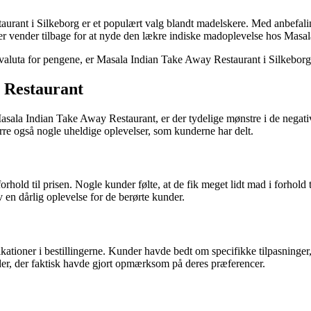
ant i Silkeborg er et populært valg blandt madelskere. Med anbefalinge
er vender tilbage for at nyde den lækre indiske madoplevelse hos Masal
d valuta for pengene, er Masala Indian Take Away Restaurant i Silkebor
 Restaurant
la Indian Take Away Restaurant, er der tydelige mønstre i de negativ
rre også nogle uheldige oplevelser, som kunderne har delt.
hold til prisen. Nogle kunder følte, at de fik meget lidt mad i forhold t
v en dårlig oplevelse for de berørte kunder.
tioner i bestillingerne. Kunder havde bedt om specifikke tilpasninger
under, der faktisk havde gjort opmærksom på deres præferencer.