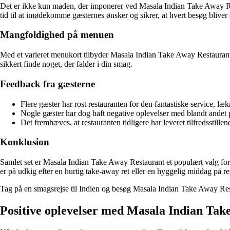
Det er ikke kun maden, der imponerer ved Masala Indian Take Away Re
tid til at imødekomme gæsternes ønsker og sikrer, at hvert besøg blive
Mangfoldighed på menuen
Med et varieret menukort tilbyder Masala Indian Take Away Restaurant et 
sikkert finde noget, der falder i din smag.
Feedback fra gæsterne
Flere gæster har rost restauranten for den fantastiske service,
Nogle gæster har dog haft negative oplevelser med blandt andet po
Det fremhæves, at restauranten tidligere har leveret tilfredsstille
Konklusion
Samlet set er Masala Indian Take Away Restaurant et populært valg for
er på udkig efter en hurtig take-away ret eller en hyggelig middag på res
Tag på en smagsrejse til Indien og besøg Masala Indian Take Away Rest
Positive oplevelser med Masala Indian Tak