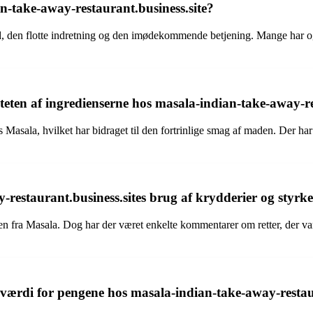
n-take-away-restaurant.business.site?
, den flotte indretning og den imødekommende betjening. Mange har også
ten af ingredienserne hos masala-indian-take-away-res
s Masala, hvilket har bidraget til den fortrinlige smag af maden. Der h
restaurant.business.sites brug af krydderier og styrk
den fra Masala. Dog har der været enkelte kommentarer om retter, der 
værdi for pengene hos masala-indian-take-away-restaur