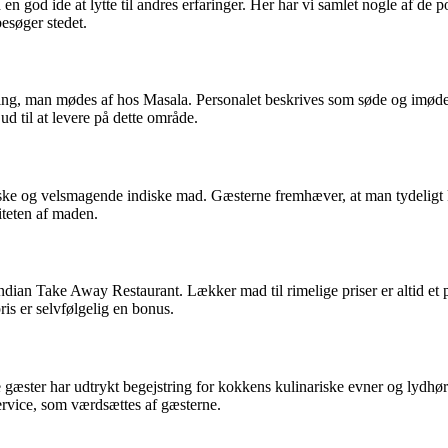
tid en god ide at lytte til andres erfaringer. Her har vi samlet nogle a
esøger stedet.
ng, man mødes af hos Masala. Personalet beskrives som søde og imøde
d til at levere på dette område.
ske og velsmagende indiske mad. Gæsterne fremhæver, at man tydeligt ka
iteten af maden.
an Take Away Restaurant. Lækker mad til rimelige priser er altid et plu
is er selvfølgelig en bonus.
gæster har udtrykt begejstring for kokkens kulinariske evner og lydhør
 service, som værdsættes af gæsterne.