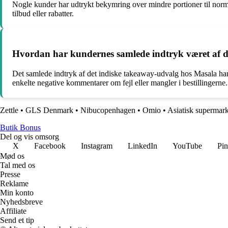
Nogle kunder har udtrykt bekymring over mindre portioner til norm
tilbud eller rabatter.
Hvordan har kundernes samlede indtryk været af de
Det samlede indtryk af det indiske takeaway-udvalg hos Masala har v
enkelte negative kommentarer om fejl eller mangler i bestillingerne.
Zettle
•
GLS Denmark
•
Nibucopenhagen
•
Omio
•
Asiatisk supermar
Butik Bonus
Del og vis omsorg
X
Facebook
Instagram
LinkedIn
YouTube
Pin
Mød os
Tal med os
Presse
Reklame
Min konto
Nyhedsbreve
Affiliate
Send et tip