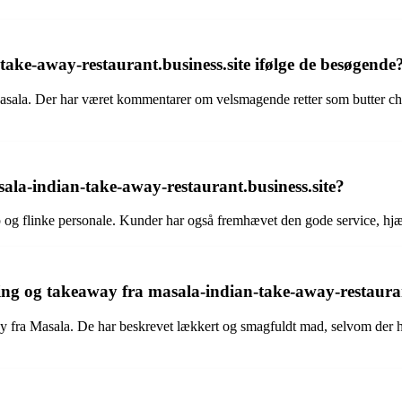
ake-away-restaurant.business.site ifølge de besøgende
Masala. Der har været kommentarer om velsmagende retter som butter chi
ala-indian-take-away-restaurant.business.site?
p og flinke personale. Kunder har også fremhævet den gode service, hj
ng og takeaway fra masala-indian-take-away-restauran
way fra Masala. De har beskrevet lækkert og smagfuldt mad, selvom de