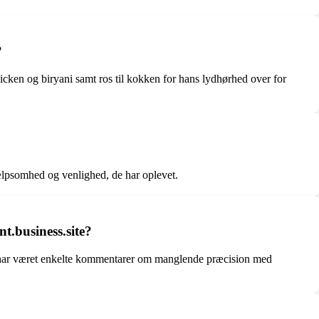
?
cken og biryani samt ros til kokken for hans lydhørhed over for
ælpsomhed og venlighed, de har oplevet.
t.business.site?
r har været enkelte kommentarer om manglende præcision med