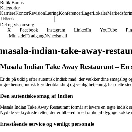
Butik Bonus
Kategorier
Karriere
Kontor
Revision
Læring
Konferencer
Lager
Lokaler
Markedsføri
Del og vis omsorg
X
Facebook
Instagram
LinkedIn
YouTube
Pin
Min side
Få adgang
Nyhedsmail
masala-indian-take-away-restaur
Masala Indian Take Away Restaurant – En s
Er du på udkig efter autentisk indisk mad, der vækker dine smagsløg o
ingredienser, indisk krydderiblanding og venlig betjening, har dette s
Den autentiske smag af Indien
Masala Indian Take Away Restaurant formår at levere en ægte indisk sma
Nyd de velkrydrede retter, der er tilberedt med omhu af dygtige kokke
Enestående service og venligt personale