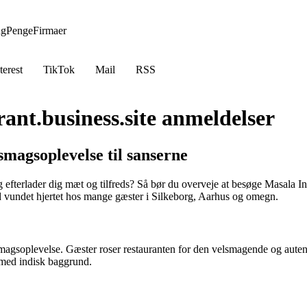
ng
Penge
Firmaer
terest
TikTok
Mail
RSS
ant.business.site anmeldelser
magsoplevelse til sanserne
g efterlader dig mæt og tilfreds? Så bør du overveje at besøge Masala
ted vundet hjertet hos mange gæster i Silkeborg, Aarhus og omegn.
gsoplevelse. Gæster roser restauranten for den velsmagende og autentis
 med indisk baggrund.