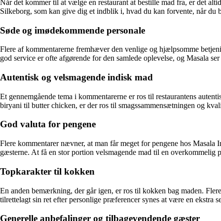
Når det kommer til at vælge en restaurant at bestille mad fra, er det al
Silkeborg, som kan give dig et indblik i, hvad du kan forvente, når du b
Søde og imødekommende personale
Flere af kommentarerne fremhæver den venlige og hjælpsomme betjeni
god service er ofte afgørende for den samlede oplevelse, og Masala ser u
Autentisk og velsmagende indisk mad
Et gennemgående tema i kommentarerne er ros til restaurantens autenti
biryani til butter chicken, er der ros til smagssammensætningen og kval
God valuta for pengene
Flere kommentarer nævner, at man får meget for pengene hos Masala Indi
gæsterne. At få en stor portion velsmagende mad til en overkommelig pr
Topkarakter til kokken
En anden bemærkning, der går igen, er ros til kokken bag maden. Flere 
tilrettelagt sin ret efter personlige præferencer synes at være en ekstra
Generelle anbefalinger og tilbagevendende gæster