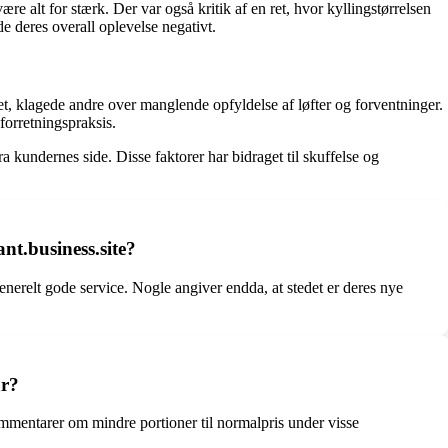
 alt for stærk. Der var også kritik af en ret, hvor kyllingstørrelsen
e deres overall oplevelse negativt.
 klagede andre over manglende opfyldelse af løfter og forventninger.
forretningspraksis.
 kundernes side. Disse faktorer har bidraget til skuffelse og
nt.business.site?
nerelt gode service. Nogle angiver endda, at stedet er deres nye
år?
mmentarer om mindre portioner til normalpris under visse