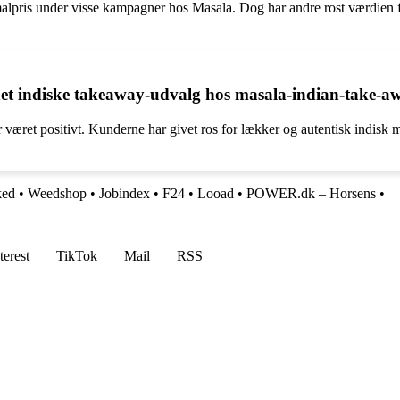
alpris under visse kampagner hos Masala. Dog har andre rost værdien f
t indiske takeaway-udvalg hos masala-indian-take-awa
æret positivt. Kunderne har givet ros for lækker og autentisk indisk ma
ked
•
Weedshop
•
Jobindex
•
F24
•
Looad
•
POWER.dk – Horsens
•
terest
TikTok
Mail
RSS