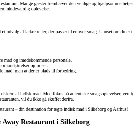
staurant. Mange gæster fremhæver den venlige og hjælpsomme betjening
r en mindeværdig oplevelse.
udvalg af lækre retter, der passer til enhver smag. Uanset om du er til k
 lækre mad og imødekommende personale.
rtionstørrelser og priser.
nde mad, men at der er plads til forbedring.
 elskere af indisk mad. Med fokus på autentiske smagsoplevelser, venli
tauranten, vil du ikke gå skuffet derfra.
aurant – din destination for ægte indisk mad i Silkeborg og Aarhus!
e Away Restaurant i Silkeborg