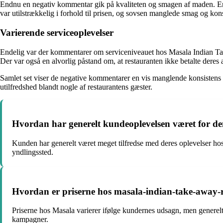
Endnu en negativ kommentar gik på kvaliteten og smagen af maden. En kun
var utilstrækkelig i forhold til prisen, og sovsen manglede smag og kon
Varierende serviceoplevelser
Endelig var der kommentarer om serviceniveauet hos Masala Indian Tak
Der var også en alvorlig påstand om, at restauranten ikke betalte deres 
Samlet set viser de negative kommentarer en vis manglende konsistens i m
utilfredshed blandt nogle af restaurantens gæster.
Hvordan har generelt kundeoplevelsen været for dem
Kunden har generelt været meget tilfredse med deres oplevelser hos
yndlingssted.
Hvordan er priserne hos masala-indian-take-away-res
Priserne hos Masala varierer ifølge kundernes udsagn, men generel
kampagner.