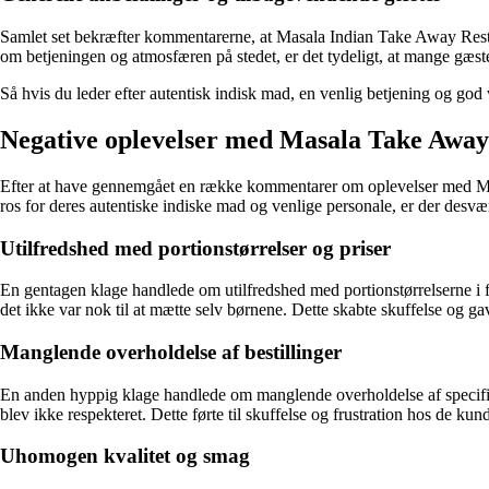
Samlet set bekræfter kommentarerne, at Masala Indian Take Away Restaur
om betjeningen og atmosfæren på stedet, er det tydeligt, at mange gæst
Så hvis du leder efter autentisk indisk mad, en venlig betjening og go
Negative oplevelser med Masala Take Away
Efter at have gennemgået en række kommentarer om oplevelser med Masa
ros for deres autentiske indiske mad og venlige personale, er der desvæ
Utilfredshed med portionstørrelser og priser
En gentagen klage handlede om utilfredshed med portionstørrelserne i for
det ikke var nok til at mætte selv børnene. Dette skabte skuffelse og ga
Manglende overholdelse af bestillinger
En anden hyppig klage handlede om manglende overholdelse af specifika
blev ikke respekteret. Dette førte til skuffelse og frustration hos de k
Uhomogen kvalitet og smag