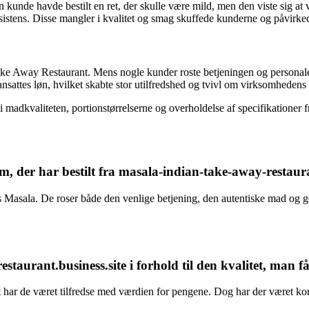
de havde bestilt en ret, der skulle være mild, men den viste sig at være
sistens. Disse mangler i kvalitet og smag skuffede kunderne og påvirked
e Away Restaurant. Mens nogle kunder roste betjeningen og personalet,
ansattes løn, hvilket skabte stor utilfredshed og tvivl om virksomhedens 
adkvaliteten, portionstørrelserne og overholdelse af specifikationer fra
, der har bestilt fra masala-indian-take-away-restaura
 Masala. De roser både den venlige betjening, den autentiske mad og ge
taurant.business.site i forhold til den kvalitet, man f
t har de været tilfredse med værdien for pengene. Dog har der været ko