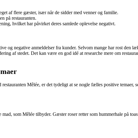
et af flere gæster, især når de sidder med venner og familie.
n på restauranten.
ning, hvilket har påvirket deres samlede oplevelse negativt.
tive og negative anmeldelser fra kunder. Selvom mange har rost den l
ering af stedet. Det kan være en god idé at researche mere om restaurant
emaer
estauranten Mêlée, er det tydeligt at se nogle fælles positive temaer,
 mad, som Mêlée tilbyder. Gæster roser retter som hummerhale på toas