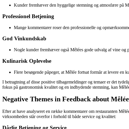
Kunder fremhæver den hyggelige stemning og atmosfære på Mêlé
Professionel Betjening
Mange kommentarer roser den professionelle og opmærksomme be
God Vinkundskab
Nogle kunder fremhæver også Mêlées gode udvalg af vine og pe
Kulinarisk Oplevelse
Flere besøgende påpeger, at Mêlée fortsat formår at levere en k
I betragtning af disse positive tilbagemeldinger og temaer er det tyde
fokus på gastronomisk kvalitet og en indbydende stemning, kan Mêlée 
Negative Themes in Feedback about Mêlée
Efter at have analyseret en række kommentarer om restauranten Mêlée,
virksomheden står overfor i forhold til både service og kvalitet:
Dårlig Betjening og Service