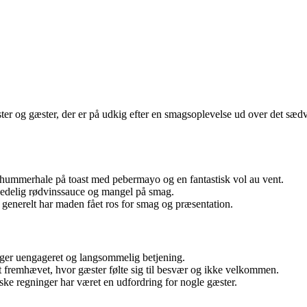
er og gæster, der er på udkig efter en smagsoplevelse ud over det sæ
hummerhale på toast med pebermayo og en fantastisk vol au vent.
g, kedelig rødvinssauce og mangel på smag.
 generelt har maden fået ros for smag og præsentation.
ger uengageret og langsommelig betjening.
t fremhævet, hvor gæster følte sig til besvær og ikke velkommen.
iske regninger har været en udfordring for nogle gæster.