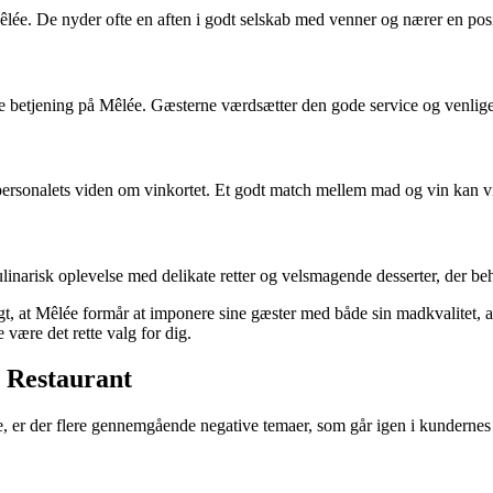
e. De nyder ofte en aften i godt selskab med venner og nærer en posit
tjening på Mêlée. Gæsterne værdsætter den gode service og venlige pe
rsonalets viden om vinkortet. Et godt match mellem mad og vin kan vir
ulinarisk oplevelse med delikate retter og velsmagende desserter, der b
ligt, at Mêlée formår at imponere sine gæster med både sin madkvalitet, 
være det rette valg for dig.
 Restaurant
 er der flere gennemgående negative temaer, som går igen i kundernes 