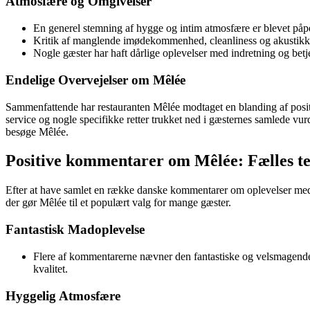
Atmosfære og Omgivelser
En generel stemning af hygge og intim atmosfære er blevet påpeg
Kritik af manglende imødekommenhed, cleanliness og akustikke
Nogle gæster har haft dårlige oplevelser med indretning og betje
Endelige Overvejelser om Mêlée
Sammenfattende har restauranten Mêlée modtaget en blanding af posi
service og nogle specifikke retter trukket ned i gæsternes samlede vurd
besøge Mêlée.
Positive kommentarer om Mêlée: Fælles t
Efter at have samlet en række danske kommentarer om oplevelser med r
der gør Mêlée til et populært valg for mange gæster.
Fantastisk Madoplevelse
Flere af kommentarerne nævner den fantastiske og velsmagende
kvalitet.
Hyggelig Atmosfære