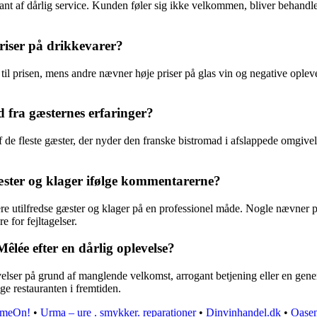
af dårlig service. Kunden føler sig ikke velkommen, bliver behandlet uh
riser på drikkevarer?
il prisen, mens andre nævner høje priser på glas vin og negative opleve
 fra gæsternes erfaringer?
 de fleste gæster, der nyder den franske bistromad i afslappede omgive
æster og klager ifølge kommentarerne?
e utilfredse gæster og klager på en professionel måde. Nogle nævner p
 for fejltagelser.
êlée efter en dårlig oplevelse?
evelser på grund af manglende velkomst, arrogant betjening eller en ge
lge restauranten i fremtiden.
meOn!
•
Urma – ure . smykker. reparationer
•
Dinvinhandel.dk
•
Oasen