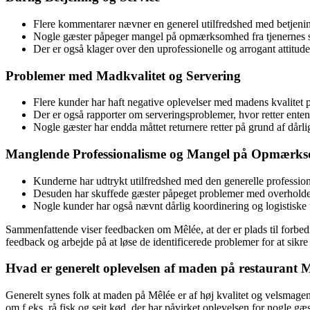
Flere kommentarer nævner en generel utilfredshed med betjenin
Nogle gæster påpeger mangel på opmærksomhed fra tjenernes 
Der er også klager over den uprofessionelle og arrogant attitude
Problemer med Madkvalitet og Servering
Flere kunder har haft negative oplevelser med madens kvalitet på
Der er også rapporter om serveringsproblemer, hvor retter ente
Nogle gæster har endda måttet returnere retter på grund af dårlig 
Manglende Professionalisme og Mangel på Opmærk
Kunderne har udtrykt utilfredshed med den generelle professio
Desuden har skuffede gæster påpeget problemer med overholdels
Nogle kunder har også nævnt dårlig koordinering og logistiske u
Sammenfattende viser feedbacken om Mêlée, at der er plads til forbedri
feedback og arbejde på at løse de identificerede problemer for at sikre
Hvad er generelt oplevelsen af maden på restaurant
Generelt synes folk at maden på Mêlée er af høj kvalitet og velsma
om f.eks. rå fisk og sejt kød, der har påvirket oplevelsen for nogle gæs