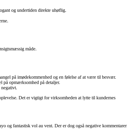
gant og undertiden direkte uhøflig.
erne.
hensigtsmæssig måde.
mangel på imødekommenhed og en følelse af at være til besvær.
gel på opmærksomhed på detaljer.
 negativt.
levelse. Det er vigtigt for virksomheden at lytte til kundernes
yo og fantastisk vol au vent. Der er dog også negative kommentarer