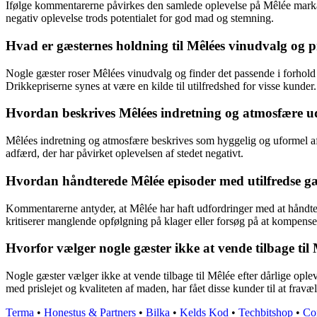
Ifølge kommentarerne påvirkes den samlede oplevelse på Mêlée markant 
negativ oplevelse trods potentialet for god mad og stemning.
Hvad er gæsternes holdning til Mêlées vinudvalg og p
Nogle gæster roser Mêlées vinudvalg og finder det passende i forhold t
Drikkepriserne synes at være en kilde til utilfredshed for visse kunder.
Hvordan beskrives Mêlées indretning og atmosfære ud
Mêlées indretning og atmosfære beskrives som hyggelig og uformel af
adfærd, der har påvirket oplevelsen af stedet negativt.
Hvordan håndterede Mêlée episoder med utilfredse g
Kommentarerne antyder, at Mêlée har haft udfordringer med at håndter
kritiserer manglende opfølgning på klager eller forsøg på at kompensere
Hvorfor vælger nogle gæster ikke at vende tilbage til M
Nogle gæster vælger ikke at vende tilbage til Mêlée efter dårlige opl
med prislejet og kvaliteten af maden, har fået disse kunder til at fravæ
Terma
•
Honestus & Partners
•
Bilka
•
Kelds Kod
•
Techbitshop
•
Co