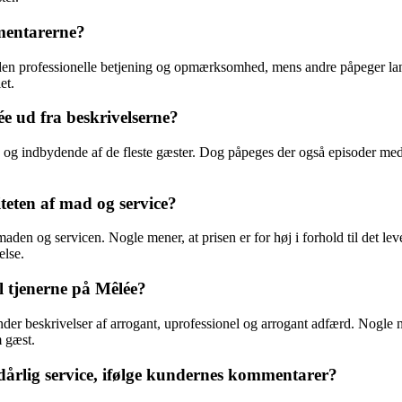
mentarerne?
 den professionelle betjening og opmærksomhed, mens andre påpeger lan
et.
 ud fra beskrivelserne?
 indbydende af de fleste gæster. Dog påpeges der også episoder med då
iteten af mad og service?
maden og servicen. Nogle mener, at prisen er for høj i forhold til det lev
else.
il tjenerne på Mêlée?
r beskrivelser af arrogant, uprofessionel og arrogant adfærd. Nogle n
m gæst.
dårlig service, ifølge kundernes kommentarer?