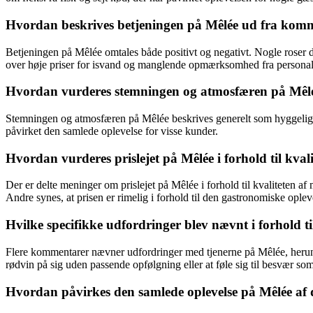
Hvordan beskrives betjeningen på Mêlée ud fra kom
Betjeningen på Mêlée omtales både positivt og negativt. Nogle roser
over høje priser for isvand og manglende opmærksomhed fra personal
Hvordan vurderes stemningen og atmosfæren på Mêlée
Stemningen og atmosfæren på Mêlée beskrives generelt som hyggelig og
påvirket den samlede oplevelse for visse kunder.
Hvordan vurderes prislejet på Mêlée i forhold til kval
Der er delte meninger om prislejet på Mêlée i forhold til kvaliteten af 
Andre synes, at prisen er rimelig i forhold til den gastronomiske oplev
Hvilke specifikke udfordringer blev nævnt i forhold t
Flere kommentarer nævner udfordringer med tjenerne på Mêlée, herunde
rødvin på sig uden passende opfølgning eller at føle sig til besvær so
Hvordan påvirkes den samlede oplevelse på Mêlée af 