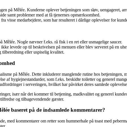
gen på Mêlée. Kunderne oplever betjeningen som sløv, uengageret, arro
side samt problemer med at få tjenernes opmærksomhed.
 fra visse medarbejdere, som har resulteret i dårlige oplevelser for kund
 Mêlée. Nogle nævner f.eks. rå fisk i en ret eller usmagelige saucer.
n ikke levede op til beskrivelsen på menuen eller blev serveret på en u
tilberedning eller uspiselig kvalitet.
somhed
nalisme på Mêlée. Dette inkluderer manglende rutine hos betjeningen, 
e af hygiejnestandarder, som f.eks. beskidte toiletter og generel man
dfordringer i serveringen, hvilket har påvirket deres samlede oplevelse
nger, især når det kommer til betjening, madkvalitet og generel kundeop
 tilfredse og tilbagevendende gæster.
 Mêlée baseret på de indsamlede kommentarer?
gende, med kommentarer om retter som hummerhale på toast med peberma
ter.