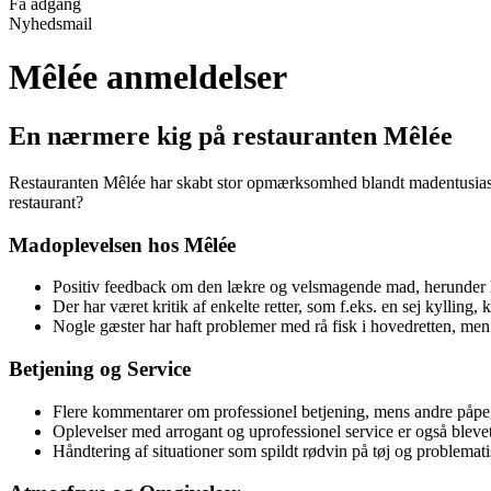
Få adgang
Nyhedsmail
Mêlée anmeldelser
En nærmere kig på restauranten Mêlée
Restauranten Mêlée har skabt stor opmærksomhed blandt madentusiast
restaurant?
Madoplevelsen hos Mêlée
Positiv feedback om den lækre og velsmagende mad, herunder 
Der har været kritik af enkelte retter, som f.eks. en sej kyllin
Nogle gæster har haft problemer med rå fisk i hovedretten, men
Betjening og Service
Flere kommentarer om professionel betjening, mens andre påpe
Oplevelser med arrogant og uprofessionel service er også bleve
Håndtering af situationer som spildt rødvin på tøj og problemat