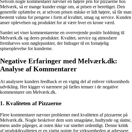
Selvom nogle kommentarer nævner en højere pris for pizzaerne hos
Melværk, så er mange kunder enige om, at prisen er berettiget. Den
generelle opfattelse er, at selvom prisen måske er lidt højere, så får man
bestemt valuta for pengene i form af kvalitet, smag og service. Kunden
anser oplevelsen og produktet for at være hver en krone værd.
Samlet set viser kommentarerne en overvejende positiv holdning til
Melværk.dk og deres produkter. Kvalitet, service og atmosfære
fremhæves som nøglepunkter, der bidrager til en fornøjelig
spiseoplevelse for kunderne.
Negative Erfaringer med Melværk.dk:
Analyse af Kommentarer
At analysere kunders feedback er en vigtig del af enhver virksomheds
udvikling. Her kigger vi nærmere på fælles temaer i de negative
kommentarer om Melværk.dk.
1. Kvaliteten af Pizzaerne
Flere kommentarer nævner problemer med kvaliteten af pizzaerne på
Melværk.dk. Nogle beskriver dem som smagsløse, hudtynde og slatne,
mens andre påpeger, at osten ikke var smeltet ordentligt. Denne kritik
af produktkvaliteten er en vigtig pointe for virksomheden at adressere.