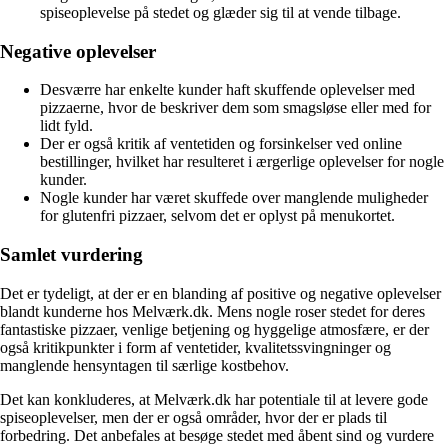
spiseoplevelse på stedet og glæder sig til at vende tilbage.
Negative oplevelser
Desværre har enkelte kunder haft skuffende oplevelser med
pizzaerne, hvor de beskriver dem som smagsløse eller med for
lidt fyld.
Der er også kritik af ventetiden og forsinkelser ved online
bestillinger, hvilket har resulteret i ærgerlige oplevelser for nogle
kunder.
Nogle kunder har været skuffede over manglende muligheder
for glutenfri pizzaer, selvom det er oplyst på menukortet.
Samlet vurdering
Det er tydeligt, at der er en blanding af positive og negative oplevelser
blandt kunderne hos Melværk.dk. Mens nogle roser stedet for deres
fantastiske pizzaer, venlige betjening og hyggelige atmosfære, er der
også kritikpunkter i form af ventetider, kvalitetssvingninger og
manglende hensyntagen til særlige kostbehov.
Det kan konkluderes, at Melværk.dk har potentiale til at levere gode
spiseoplevelser, men der er også områder, hvor der er plads til
forbedring. Det anbefales at besøge stedet med åbent sind og vurdere