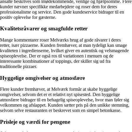
ansatte beskrives som imødekommende, venlige og hjælpsomme. Flere
kunder nævner specifikke medarbejdere og roser dem for deres
professionalisme og service. Den gode kundeservice bidrager til en
positiv oplevelse for gæsterne.
Kvalitetsråvarer og smagfulde retter
Mange kommentarer roser Melværks brug af gode råvarer i deres
retter, især pizzaerne. Kunden fremhæver, at man tydeligt kan smage
kvaliteten i ingredienserne, hvilket giver en autentisk og velsmagende
spiseoplevelse. Der er også ros til variationen i menuen og de
interessante kombinationer af toppings, der skiller sig ud fra
traditionelle pizzaer.
Hyggelige omgivelser og atmosfære
Flere kunder fremhæver, at Melværk formår at skabe hyggelige
omgivelser, selvom det er et relativt nyt spisested. Den hyggelige
atmosfære bidrager til en behagelig spiseoplevelse, hvor man føler sig
velkommen og afslappet. Kunden sætter pris på den unikke stemning,
selvom selve restauranten er beskrevet som en simpel betonkasse.
Prisleje og værdi for pengene