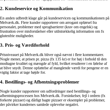
2. Kundeservice og Kommunikation
En anden udbredt klage går på kundeservicen og kommunikationen på
Melværk.dk. Flere kunder rapporterer om arrogant opførsel fra
personalet, problemer med sprogbarrierer (krav om engelsk) og
frustration over misforståelser eller utilstrækkelig information om fx
glutenfrie muligheder.
3. Pris- og Værdiforhold
Prisniveauet på Melværk.dk bliver også nævnt i flere kommentarer.
Nogle mener, at prisen pr. pizza (fx 135 kr) er for høj i forhold til den
modtagne kvalitet og mængde af fyld, hvilket resulterer i en følelse af
at blive snydt. Denne opfattelse af manglende værdi for pengene er en
vigtig faktor at tage højde for.
4. Bestillings- og Afhentningsproblemer
Nogle kunder rapporterer om udfordringer med bestillings- og
afhentningsprocessen hos Melværk.dk. Forsinkelser, fejl i ordren (fx
forkerte pizzaer) og dårligt bagte pizzaer er eksempler på problemer,
der påvirker kundernes samlede oplevelse negativt.