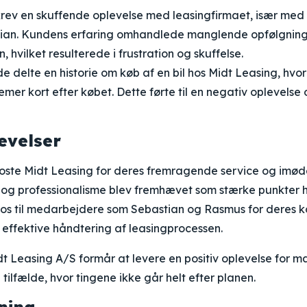
rev en skuffende oplevelse med leasingfirmaet, især me
tian. Kundens erfaring omhandlede manglende opfølgnin
 hvilket resulterede i frustration og skuffelse.
 delte en historie om køb af en bil hos Midt Leasing, hvo
mer kort efter købet. Dette førte til en negativ oplevelse og
levelser
roste Midt Leasing for deres fremragende service og im
og professionalisme blev fremhævet som stærke punkter h
ros til medarbejdere som Sebastian og Rasmus for deres 
effektive håndtering af leasingprocessen.
Midt Leasing A/S formår at levere en positiv oplevelse for
tilfælde, hvor tingene ikke går helt efter planen.