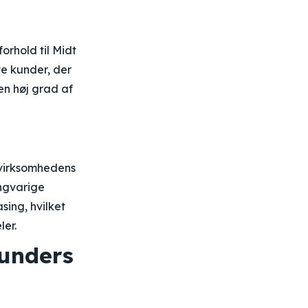
orhold til Midt
te kunder, der
en høj grad af
 virksomhedens
angvarige
ing, hvilket
ler.
kunders