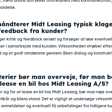
r, mens andre udtrykker utilfredshed med kommunikation, b
holdelse.
åndterer Midt Leasing typisk klage
feedback fra kunder?
er kritik og feedback seriøst og forsøger at løse eventue
lser i samarbejde med kunden. Virksomheden stræber efter 
ed og et godt omdømme gennem åben dialog og konstrukt
iterier bør man overveje, før man b
 lease en bil hos Midt Leasing A/S?
r sig for at lease en bil hos Midt Leasing, bør man nøje ov
ilkår og bilens stand. Det er vigtigt at undersøge virkso
nmeldelser og eventuelt få anbefalinger fra tidligere ku