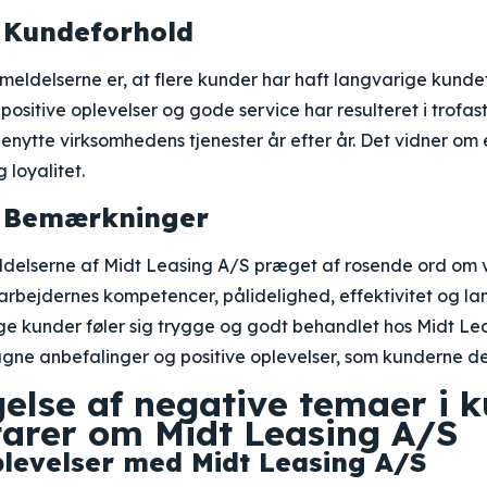
 Kundeforhold
nmeldelserne er, at flere kunder har haft langvarige kundef
positive oplevelser og gode service har resulteret i trofas
enytte virksomhedens tjenester år efter år. Det vidner om 
 loyalitet.
e Bemærkninger
ldelserne af Midt Leasing A/S præget af rosende ord om
rbejdernes kompetencer, pålidelighed, effektivitet og l
e kunder føler sig trygge og godt behandlet hos Midt Leas
agne anbefalinger og positive oplevelser, som kunderne de
else af negative temaer i 
rer om Midt Leasing A/S
levelser med Midt Leasing A/S