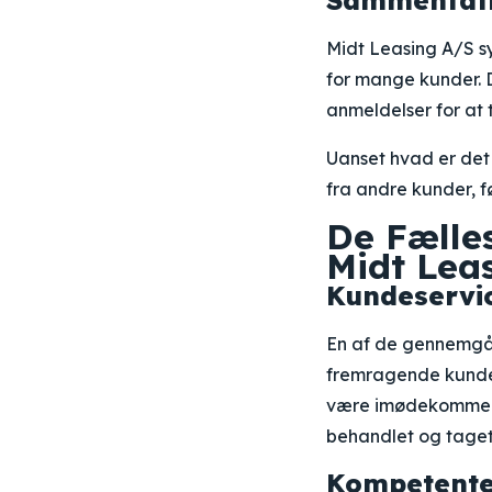
Sammenfat
Midt Leasing A/S sy
for mange kunder. 
anmeldelser for at 
Uanset hvad er det 
fra andre kunder, f
De Fælle
Midt Lea
Kundeservic
En af de gennemgåe
fremragende kundes
være imødekommende
behandlet og taget 
Kompetente