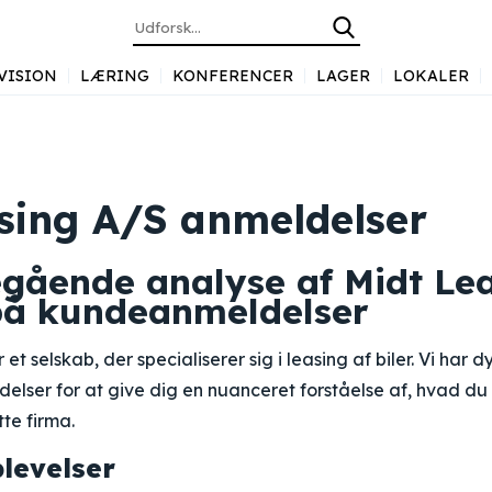
VISION
LÆRING
KONFERENCER
LAGER
LOKALER
asing A/S anmeldelser
gående analyse af Midt Le
på kundeanmeldelser
et selskab, der specialiserer sig i leasing af biler. Vi har d
lser for at give dig en nuanceret forståelse af, hvad du 
te firma.
levelser