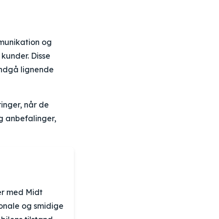
ommunikation og
kunder. Disse
undgå lignende
inger, når de
g anbefalinger,
er med Midt
onale og smidige