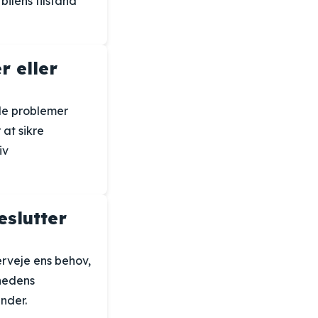
ilens tilstand
r eller
lle problemer
at sikre
iv
eslutter
erveje ens behov,
mhedens
nder.