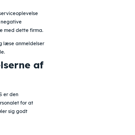
 serviceoplevelse
 negative
le med dette firma.
og læse anmeldelser
le.
lserne af
S er den
sonalet for at
er sig godt