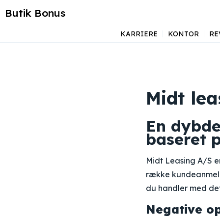
Butik Bonus
KARRIERE
KONTOR
RE
Midt le
En dybde
baseret 
Midt Leasing A/S er 
række kundeanmelde
du handler med det
Negative op