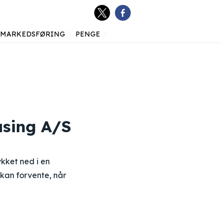
MARKEDSFØRING
PENGE
asing A/S
ykket ned i en
kan forvente, når