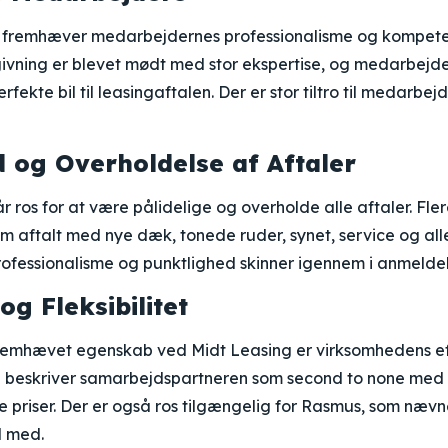
 fremhæver medarbejdernes professionalisme og kompete
ivning er blevet mødt med stor ekspertise, og medarbejde
fekte bil til leasingaftalen. Der er stor tiltro til medarbe
d og Overholdelse af Aftaler
r ros for at være pålidelige og overholde alle aftaler. Fler
som aftalt med nye dæk, tonede ruder, synet, service og alle
rofessionalisme og punktlighed skinner igennem i anmeldel
 og Fleksibilitet
fremhævet egenskab ved Midt Leasing er virksomhedens ef
den beskriver samarbejdspartneren som second to none me
 priser. Der er også ros tilgængelig for Rasmus, som nævn
l med.