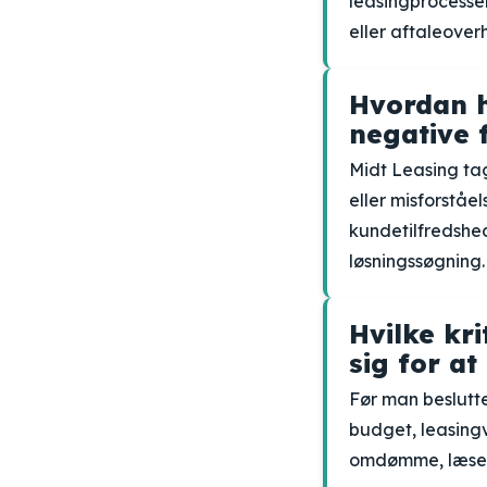
leasingprocesse
eller aftaleover
Hvordan h
negative 
Midt Leasing tag
eller misforståe
kundetilfredsh
løsningssøgning.
Hvilke kr
sig for at
Før man beslutte
budget, leasingv
omdømme, læse a