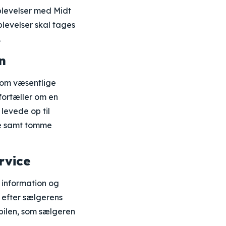
plevelser med Midt
plevelser skal tages
.
n
som væsentlige
fortæller om en
levede op til
ce samt tomme
rvice
 information og
l efter sælgerens
 bilen, som sælgeren