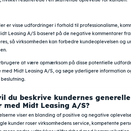
der er visse udfordringer i forhold til professionalisme, k
idt Leasing A/S baseret på de negative kommentarer fra 
res, så virksomheden kan forbedre kundeoplevelsen og 
den.
forbrugere at være opmærksom på disse potentielle udfordr
e med Midt Leasing A/S, og søge yderligere information o
 beslutning.
il du beskrive kundernes generelle
r med Midt Leasing A/S?
serne viser en blanding af positive og negative oplevels
gle kunder roser virksomhedens service, kompetente pers