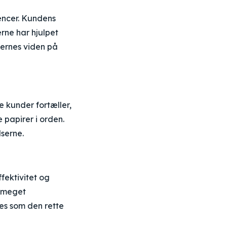
ncer. Kundens
rne har hjulpet
jdernes viden på
e kunder fortæller,
 papirer i orden.
serne.
fektivitet og
d meget
es som den rette