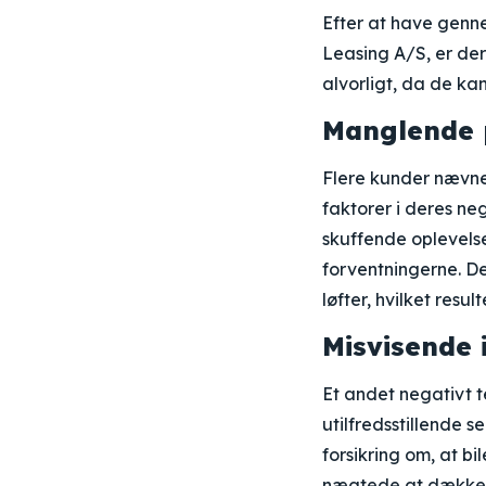
Efter at have genn
Leasing A/S, er der
alvorligt, da de kan
Manglende 
Flere kunder nævne
faktorer i deres ne
skuffende oplevelse
forventningerne. D
løfter, hvilket result
Misvisende 
Et andet negativt 
utilfredsstillende s
forsikring om, at b
nægtede at dække, h