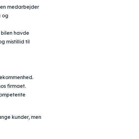
d en medarbejder
g og
r bilen havde
 mistillid til
ødekommenhed.
os firmaet.
kompetente
 mange kunder, men