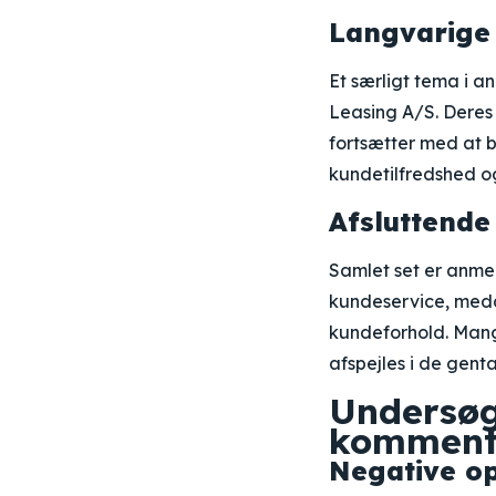
Langvarige
Et særligt tema i a
Leasing A/S. Deres 
fortsætter med at b
kundetilfredshed og
Afsluttend
Samlet set er anme
kundeservice, meda
kundeforhold. Mang
afspejles i de gent
Undersøg
kommenta
Negative op