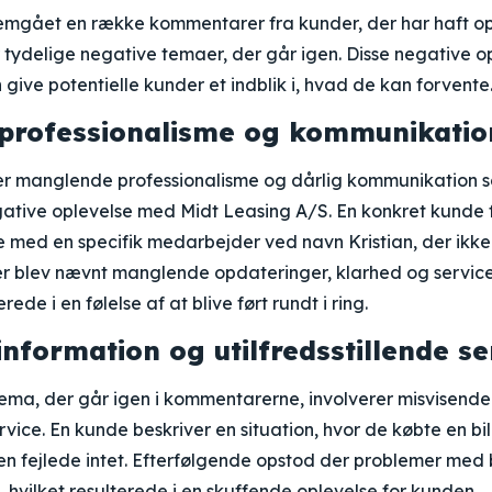
emgået en række kommentarer fra kunder, der har haft o
 tydelige negative temaer, der går igen. Disse negative o
 give potentielle kunder et indblik i, hvad de kan forvente
professionalisme og kommunikatio
r manglende professionalisme og dårlig kommunikation 
gative oplevelse med Midt Leasing A/S. En konkret kunde 
 med en specifik medarbejder ved navn Kristian, der ikke 
er blev nævnt manglende opdateringer, klarhed og servi
erede i en følelse af at blive ført rundt i ring.
information og utilfredsstillende se
tema, der går igen i kommentarerne, involverer misvisende
ervice. En kunde beskriver en situation, hvor de købte en bi
ilen fejlede intet. Efterfølgende opstod der problemer med
vilket resulterede i en skuffende oplevelse for kunden.