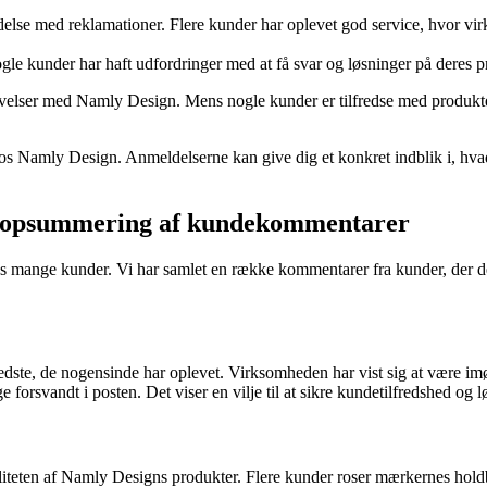
se med reklamationer. Flere kunder har oplevet god service, hvor virks
ogle kunder har haft udfordringer med at få svar og løsninger på deres 
evelser med Namly Design. Mens nogle kunder er tilfredse med produkter
e hos Namly Design. Anmeldelserne kan give dig et konkret indblik i, hv
En opsummering af kundekommentarer
mange kunder. Vi har samlet en række kommentarer fra kunder, der de
ste, de nogensinde har oplevet. Virksomheden har vist sig at være im
orsvandt i posten. Det viser en vilje til at sikre kundetilfredshed og l
eten af Namly Designs produkter. Flere kunder roser mærkernes holdba