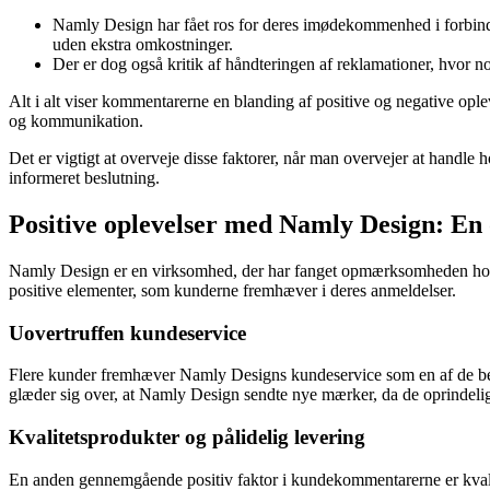
Namly Design har fået ros for deres imødekommenhed i forbindel
uden ekstra omkostninger.
Der er dog også kritik af håndteringen af reklamationer, hvor n
Alt i alt viser kommentarerne en blanding af positive og negative opl
og kommunikation.
Det er vigtigt at overveje disse faktorer, når man overvejer at handl
informeret beslutning.
Positive oplevelser med Namly Design: 
Namly Design er en virksomhed, der har fanget opmærksomheden hos 
positive elementer, som kunderne fremhæver i deres anmeldelser.
Uovertruffen kundeservice
Flere kunder fremhæver Namly Designs kundeservice som en af de bed
glæder sig over, at Namly Design sendte nye mærker, da de oprindelige f
Kvalitetsprodukter og pålidelig levering
En anden gennemgående positiv faktor i kundekommentarerne er kvalit