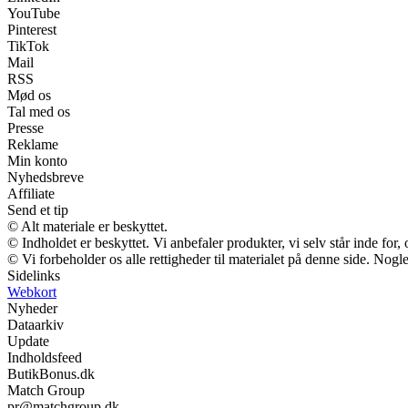
YouTube
Pinterest
TikTok
Mail
RSS
Mød os
Tal med os
Presse
Reklame
Min konto
Nyhedsbreve
Affiliate
Send et tip
© Alt materiale er beskyttet.
© Indholdet er beskyttet. Vi anbefaler produkter, vi selv står inde fo
© Vi forbeholder os alle rettigheder til materialet på denne side. Nog
Sidelinks
Webkort
Nyheder
Dataarkiv
Update
Indholdsfeed
ButikBonus.dk
Match Group
pr@matchgroup.dk