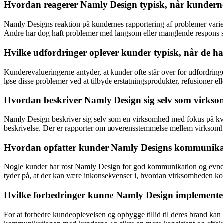
Hvordan reagerer Namly Design typisk, når kunderne
Namly Designs reaktion på kundernes rapportering af problemer varie
Andre har dog haft problemer med langsom eller manglende respons sam
Hvilke udfordringer oplever kunder typisk, når de 
Kunderevalueringerne antyder, at kunder ofte står over for udfordrin
løse disse problemer ved at tilbyde erstatningsprodukter, refusioner el
Hvordan beskriver Namly Design sig selv som virksom
Namly Design beskriver sig selv som en virksomhed med fokus på kvali
beskrivelse. Der er rapporter om uoverensstemmelse mellem virksomh
Hvordan opfatter kunder Namly Designs kommunikation
Nogle kunder har rost Namly Design for god kommunikation og evnen ti
tyder på, at der kan være inkonsekvenser i, hvordan virksomheden 
Hvilke forbedringer kunne Namly Design implementere 
For at forbedre kundeoplevelsen og opbygge tillid til deres brand kan 