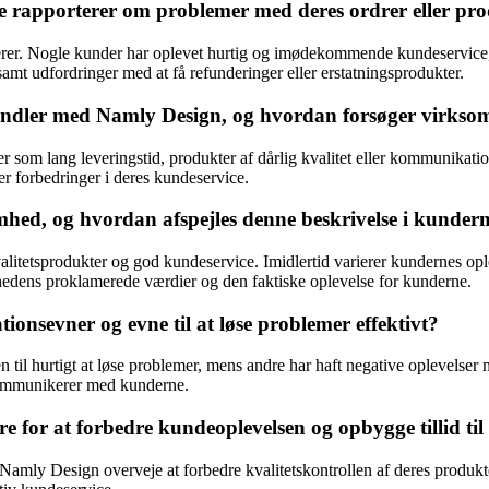
 rapporterer om problemer med deres ordrer eller pr
rer. Nogle kunder har oplevet hurtig og imødekommende kundeservice, h
t udfordringer med at få refunderinger eller erstatningsprodukter.
handler med Namly Design, og hvordan forsøger virkso
ger som lang leveringstid, produkter af dårlig kvalitet eller kommunik
ler forbedringer i deres kundeservice.
hed, og hvordan afspejles denne beskrivelse i kundern
tetsprodukter og god kundeservice. Imidlertid varierer kundernes oplev
edens proklamerede værdier og den faktiske oplevelse for kunderne.
sevner og evne til at løse problemer effektivt?
l hurtigt at løse problemer, mens andre har haft negative oplevelser 
kommunikerer med kunderne.
for at forbedre kundeoplevelsen og opbygge tillid til
Namly Design overveje at forbedre kvalitetskontrollen af deres produkte