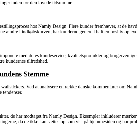
llinger inden for den lovede tidsramme.
bestillingsproces hos Namly Design. Flere kunder fremhæver, at de havd
e ændre i indkøbskurven, har kunderne generelt haft en positiv opleve
mponere med deres kundeservice, kvalitetsprodukter og brugervenlige 
sikre kundernes tilfredshed.
Kundens Stemme
g wallstickers. Ved at analysere en række danske kommentarer om Namly 
 tendenser.
kter, de har modtaget fra Namly Design. Eksempler inkluderer mærker, der
entningerne, da de ikke kan sættes op som vist på hjemmesiden og har pr