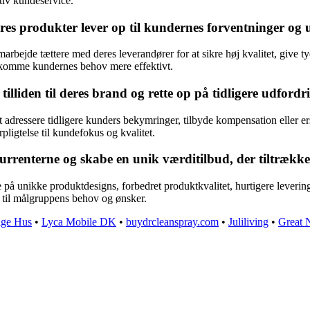
iv kundeservice.
es produkter lever op til kundernes forventninger og 
rbejde tættere med deres leverandører for at sikre høj kvalitet, give 
dekomme kundernes behov mere effektivt.
lliden til deres brand og rette op på tidligere udfordr
 adressere tidligere kunders bekymringer, tilbyde kompensation eller er
pligtelse til kundefokus og kvalitet.
rrenterne og skabe en unik værditilbud, der tiltrækk
 på unikke produktdesigns, forbedret produktkvalitet, hurtigere leveri
r til målgruppens behov og ønsker.
ige Hus
•
Lyca Mobile DK
•
buydrcleanspray.com
•
Juliliving
•
Great 