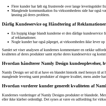
Flere kunder har følt sig frustrerede over lange leveringstider fr
Manglende kommunikation fra virksomhedens side har også været 
løsning på deres problem.
Dårlig Kundeservice og Håndtering af Reklamationer
En hyppig klage blandt kunderne er den dårlige kundeservice f
af reklamationer.
Nogle kunder har også påpeget, at virksomheden ikke lever op ti
Samlet set viser analysen af kundernes kommentarer en række udfordri
kvaliteten af deres produkter samt styrke deres kundeservice og ko
Hvordan håndterer Namly Design kundeoplevelser, hvo
Namly Design ser ud til at have en blandet historik med hensyn til at
manglende levering samt produkter af ringere kvalitet, mens andre ha
Hvordan vurderer kunder generelt kvaliteten af Naml
Kundernes vurderinger af Namly Designs produkter er blandede. Mens 
eller ikke klæber ordentligt. Det synes at være en udfordring for virks