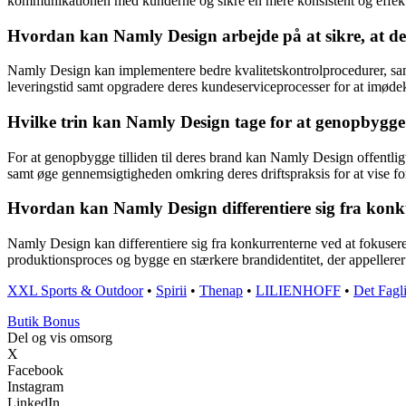
kommunikationen med kunderne og sikre en mere konsistent og effekt
Hvordan kan Namly Design arbejde på at sikre, at der
Namly Design kan implementere bedre kvalitetskontrolprocedurer, sama
leveringstid samt opgradere deres kundeserviceprocesser for at imø
Hvilke trin kan Namly Design tage for at genopbygge ti
For at genopbygge tilliden til deres brand kan Namly Design offentligt
samt øge gennemsigtigheden omkring deres driftspraksis for at vise for
Hvordan kan Namly Design differentiere sig fra konku
Namly Design kan differentiere sig fra konkurrenterne ved at fokusere
produktionsproces og bygge en stærkere brandidentitet, der appellere
XXL Sports & Outdoor
•
Spirii
•
Thenap
•
LILIENHOFF
•
Det Fagl
Butik Bonus
Del og vis omsorg
X
Facebook
Instagram
LinkedIn