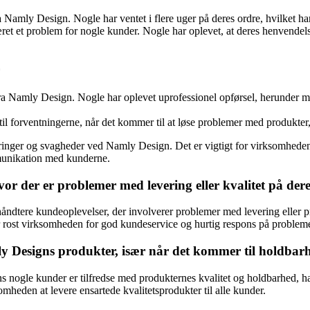
a Namly Design. Nogle har ventet i flere uger på deres ordre, hvilket har r
et problem for nogle kunder. Nogle har oplevet, at deres henvendelser
ra Namly Design. Nogle har oplevet uprofessionel opførsel, herunder ma
l forventningerne, når det kommer til at løse problemer med produkter, d
nger og svagheder ved Namly Design. Det er vigtigt for virksomheden at
mmunikation med kunderne.
r der er problemer med levering eller kvalitet på der
 håndtere kundeoplevelser, der involverer problemer med levering eller 
r rost virksomheden for god kundeservice og hurtig respons på probleme
y Designs produkter, især når det kommer til holdbarh
nogle kunder er tilfredse med produkternes kvalitet og holdbarhed, ha
omheden at levere ensartede kvalitetsprodukter til alle kunder.