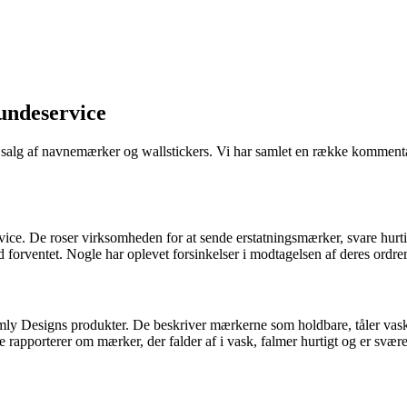
undeservice
salg af navnemærker og wallstickers. Vi har samlet en række kommentare
ce. De roser virksomheden for at sende erstatningsmærker, svare hu
d forventet. Nogle har oplevet forsinkelser i modtagelsen af deres o
mly Designs produkter. De beskriver mærkerne som holdbare, tåler vask o
apporterer om mærker, der falder af i vask, falmer hurtigt og er svære a