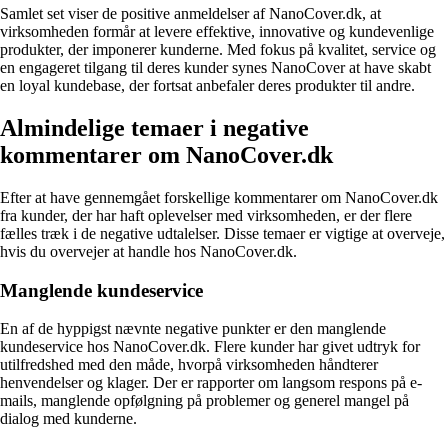
Samlet set viser de positive anmeldelser af NanoCover.dk, at
virksomheden formår at levere effektive, innovative og kundevenlige
produkter, der imponerer kunderne. Med fokus på kvalitet, service og
en engageret tilgang til deres kunder synes NanoCover at have skabt
en loyal kundebase, der fortsat anbefaler deres produkter til andre.
Almindelige temaer i negative
kommentarer om NanoCover.dk
Efter at have gennemgået forskellige kommentarer om NanoCover.dk
fra kunder, der har haft oplevelser med virksomheden, er der flere
fælles træk i de negative udtalelser. Disse temaer er vigtige at overveje,
hvis du overvejer at handle hos NanoCover.dk.
Manglende kundeservice
En af de hyppigst nævnte negative punkter er den manglende
kundeservice hos NanoCover.dk. Flere kunder har givet udtryk for
utilfredshed med den måde, hvorpå virksomheden håndterer
henvendelser og klager. Der er rapporter om langsom respons på e-
mails, manglende opfølgning på problemer og generel mangel på
dialog med kunderne.