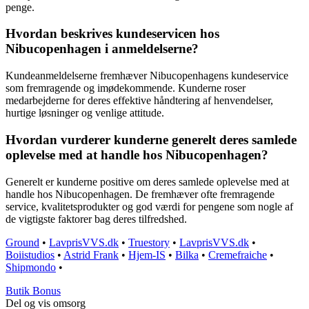
penge.
Hvordan beskrives kundeservicen hos
Nibucopenhagen i anmeldelserne?
Kundeanmeldelserne fremhæver Nibucopenhagens kundeservice
som fremragende og imødekommende. Kunderne roser
medarbejderne for deres effektive håndtering af henvendelser,
hurtige løsninger og venlige attitude.
Hvordan vurderer kunderne generelt deres samlede
oplevelse med at handle hos Nibucopenhagen?
Generelt er kunderne positive om deres samlede oplevelse med at
handle hos Nibucopenhagen. De fremhæver ofte fremragende
service, kvalitetsprodukter og god værdi for pengene som nogle af
de vigtigste faktorer bag deres tilfredshed.
Ground
•
LavprisVVS.dk
•
Truestory
•
LavprisVVS.dk
•
Boiistudios
•
Astrid Frank
•
Hjem-IS
•
Bilka
•
Cremefraiche
•
Shipmondo
•
Butik Bonus
Del og vis omsorg