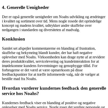
4. Generelle Uenigheder
Der er også generelle uenigheder om Noahs udvikling og ændringer
i kvalitet og sortiment over tid. Mens nogle rosede det oprindelige
koncept og madens kvalitet, udtrykker andre skuffelse over
nedgangen i standarden og diversiteten af madvalg.
Konklusion
Samlet set afspejler kommentarerne en blanding af frustration,
skuffelse og bekymring blandt kunder, der har haft negative
oplevelser med Noahs. Virksomheden kan drage nytte af at revidere
deres produktkvalitet, servicelevering og kundeinteraktion for at
imødekomme kundens forventninger og genopbygge tillid. For
forbrugerne er det værd at være opmærksom på disse
feedbackpunkter for at træffe informerede valg, når de vælger at
bestille mad fra Noahs.
Hvordan vurderer kundernes feedback den generelle
service hos Noahs?
Kundernes feedback viser en blanding af positive og negative
oplevelser med Noahs service. Nogle roser det venlige personale og