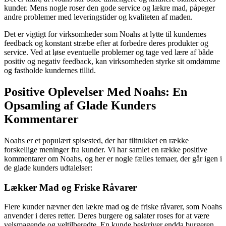
kunder. Mens nogle roser den gode service og lækre mad, påpeger
andre problemer med leveringstider og kvaliteten af maden.
Det er vigtigt for virksomheder som Noahs at lytte til kundernes
feedback og konstant stræbe efter at forbedre deres produkter og
service. Ved at løse eventuelle problemer og tage ved lære af både
positiv og negativ feedback, kan virksomheden styrke sit omdømme
og fastholde kundernes tillid.
Positive Oplevelser Med Noahs: En
Opsamling af Glade Kunders
Kommentarer
Noahs er et populært spisested, der har tiltrukket en række
forskellige meninger fra kunder. Vi har samlet en række positive
kommentarer om Noahs, og her er nogle fælles temaer, der går igen i
de glade kunders udtalelser:
Lækker Mad og Friske Råvarer
Flere kunder nævner den lækre mad og de friske råvarer, som Noahs
anvender i deres retter. Deres burgere og salater roses for at være
velsmagende og veltilberedte. En kunde beskriver endda burgeren