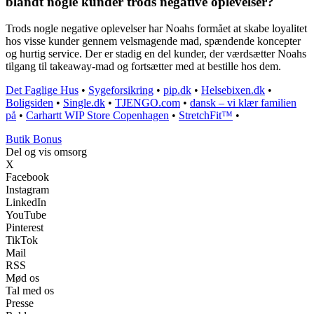
blandt nogle kunder trods negative oplevelser?
Trods nogle negative oplevelser har Noahs formået at skabe loyalitet
hos visse kunder gennem velsmagende mad, spændende koncepter
og hurtig service. Der er stadig en del kunder, der værdsætter Noahs
tilgang til takeaway-mad og fortsætter med at bestille hos dem.
Det Faglige Hus
•
Sygeforsikring
•
pip.dk
•
Helsebixen.dk
•
Boligsiden
•
Single.dk
•
TJENGO.com
•
dansk – vi klær familien
på
•
Carhartt WIP Store Copenhagen
•
StretchFit™️
•
Butik Bonus
Del og vis omsorg
X
Facebook
Instagram
LinkedIn
YouTube
Pinterest
TikTok
Mail
RSS
Mød os
Tal med os
Presse