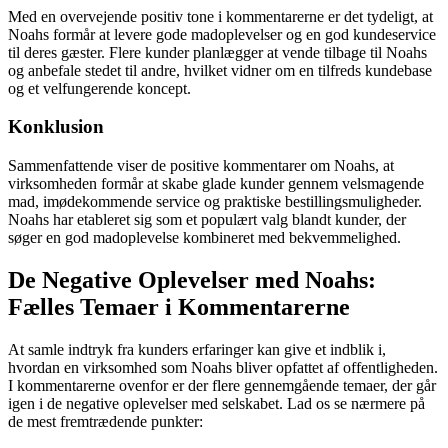
Med en overvejende positiv tone i kommentarerne er det tydeligt, at
Noahs formår at levere gode madoplevelser og en god kundeservice
til deres gæster. Flere kunder planlægger at vende tilbage til Noahs
og anbefale stedet til andre, hvilket vidner om en tilfreds kundebase
og et velfungerende koncept.
Konklusion
Sammenfattende viser de positive kommentarer om Noahs, at
virksomheden formår at skabe glade kunder gennem velsmagende
mad, imødekommende service og praktiske bestillingsmuligheder.
Noahs har etableret sig som et populært valg blandt kunder, der
søger en god madoplevelse kombineret med bekvemmelighed.
De Negative Oplevelser med Noahs:
Fælles Temaer i Kommentarerne
At samle indtryk fra kunders erfaringer kan give et indblik i,
hvordan en virksomhed som Noahs bliver opfattet af offentligheden.
I kommentarerne ovenfor er der flere gennemgående temaer, der går
igen i de negative oplevelser med selskabet. Lad os se nærmere på
de mest fremtrædende punkter: