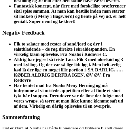
bestilling og 30 min efter den skulle have været leveret.
Fantastisk koncept, når flere med forskellige præferencer
skal spise sammen. At man kan bestille inden man starter
sit indkøb (i Meny i Bagsværd) og hente på vej ud, er helt
genialt. Super nemt og lækkert!
Negativ Feedback
Fik to salater med rester af sand/jord og dyr i
salatbladende – de røg direkte i skraldespanden. En
virkelig klam oplevelse. Fra Noahs i Rødovre C.
Aldrig har jeg set så triste Taco. Fik 3 med oksekød og 3
med kylling. Og der var så lige lidt løg i. Men helt ærlig
kød lå der lige en meget lille portion i. SÅ DÅRLIG……
KØBER ALDRIG DERFRA IGEN. ØV ØV. Fra
Rødovre
Har hentet mad fra Noahs Meny Herning og må
indrømme at vi mistede appetitten efter at finde et stort
tykt hår i suppen. Derudover var de lime der fulgte med
vores wraps, så tørre at man ikke kunne klemme saft ud
af dem. Virkelig en dårlig oplevelse til en overpris.
Sammenfatning
Det er klart, at Noahs har både tilhængere og kritikere blandt deres