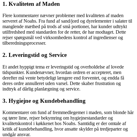
1. Kvaliteten af Maden
Flere kommentarer nævner problemer med kvaliteten af maden
serveret af Noahs. Fra fund af sand/jord og dyrelementer i salater til
manglende mæthed på trods af små portioner, har kunder udtrykt
utilfredshed med standarden for de retter, de har modtaget. Dette
rejser spørgsmål ved virksomhedens kontrol af ingredienser og
tilberedningsprocesser.
2. Leveringstid og Service
Et andet hyppigt tema er leveringstid og overholdelse af lovede
tidspunkter. Kundenævner, hvordan ordren er accepteret, men
derefter må vente betydeligt længere end forventet, og endda få
deres ordre annulleret uden varsel. Dette skaber frustration og
indtryk af dårlig planlægning og service.
3. Hygiejne og Kundebehandling
Kommentarer om fund af fremmedlegemer i maden, som blonde hår
og tørre lime, rejser bekymring om hygiejnestandarder og
kvalitetskontrol i køkkenet hos Noahs. Samtidig er der omtale af
kritik af kundebehandling, hvor ansatte skylder på tredjeparter og
undgår ansvar.