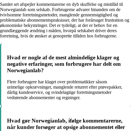
Samlet set afspejler kommentarerne en dyb skuffelse og mistillid til
Norwegianlab som selskab. Forbrugerne advarer hinanden om de
tvivlsomme forretningsmetoder, manglende gennemsigtighed og
problematiske abonnementspraksisser, der har forårsaget frustration og
økonomiske bekymringer. Det er tydeligt, at der er behov for en
grundlæggende ændring i måden, hvorpå selskabet driver deres
forretning, hvis de ønsker at genoprette tilliden hos forbrugerne.
Hvad er nogle af de mest almindelige klager og
negative erfaringer, som forbrugere har delt om
Norwegianlab?
Flere forbrugere har klaget over problematikker såsom
urimelige opkrævninger, manglende returret efter prøvepakker,
dårlig kundeservice, og svindelagtige forretningsmetoder
vedrørende abonnementer og regninger.
Hvad gør Norwegianlab, ifølge kommentarerne,
når kunder forsøger at opsige abonnementet eller