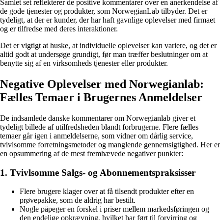
Samlet set reflekterer de positive kommentarer over en anerkendelse af
de gode tjenester og produkter, som NorwegianLab tilbyder. Det er
tydeligt, at der er kunder, der har haft gavnlige oplevelser med firmaet
og er tilfredse med deres interaktioner.
Det er vigtigt at huske, at individuelle oplevelser kan variere, og det er
altid godt at undersøge grundigt, før man træffer beslutninger om at
benytte sig af en virksomheds tjenester eller produkter.
Negative Oplevelser med Norwegianlab:
Fælles Temaer i Brugernes Anmeldelser
De indsamlede danske kommentarer om Norwegianlab giver et
tydeligt billede af utilfredsheden blandt forbrugerne. Flere fælles
temaer går igen i anmeldelserne, som vidner om dårlig service,
tvivlsomme forretningsmetoder og manglende gennemsigtighed. Her er
en opsummering af de mest fremhævede negativer punkter:
1. Tvivlsomme Salgs- og Abonnementspraksisser
Flere brugere klager over at få tilsendt produkter efter en
prøvepakke, som de aldrig har bestilt.
Nogle påpeger en forskel i priser mellem markedsføringen og
den endelige opkrævning, hvilket har ført til forvirring og