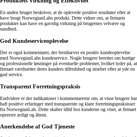
Produktets Virkning og Effektivitet
En anden bruger beskriver, at de oplevede positive resultater efter at
have brugt NorwegianLabs produkt. Dette vidner om, at firmaets
produkter kan have en gavnlig virkning på brugernes velvære og
sundhed.
God Kundeserviceoplevelse
Der er også kommentarer, der fremhæver en positiv kundeoplevelse
med NorwegianLabs kundeservice. Nogle brugere beretter om hurtige
og professionelle løsninger på eventuelle problemer, hvilket tyder på, at
firmaet værdsætter deres kunders tilfredshed og stræber efter at yde en
god service.
Transparent Forretningspraksis
Endvidere er der indikationer i kommentarerne om, at visse brugere har
haft positive erfaringer med transparente og klare forretningspraksisser
fra NorwegianLab. Dette skaber tillid hos kunderne og viser, at firmaet
opererer ærligt og åbent.
Anerkendelse af God Tjeneste