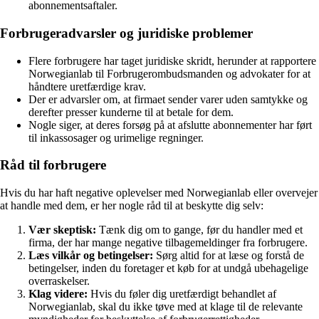
abonnementsaftaler.
Forbrugeradvarsler og juridiske problemer
Flere forbrugere har taget juridiske skridt, herunder at rapportere
Norwegianlab til Forbrugerombudsmanden og advokater for at
håndtere uretfærdige krav.
Der er advarsler om, at firmaet sender varer uden samtykke og
derefter presser kunderne til at betale for dem.
Nogle siger, at deres forsøg på at afslutte abonnementer har ført
til inkassosager og urimelige regninger.
Råd til forbrugere
Hvis du har haft negative oplevelser med Norwegianlab eller overvejer
at handle med dem, er her nogle råd til at beskytte dig selv:
Vær skeptisk:
Tænk dig om to gange, før du handler med et
firma, der har mange negative tilbagemeldinger fra forbrugere.
Læs vilkår og betingelser:
Sørg altid for at læse og forstå de
betingelser, inden du foretager et køb for at undgå ubehagelige
overraskelser.
Klag videre:
Hvis du føler dig uretfærdigt behandlet af
Norwegianlab, skal du ikke tøve med at klage til de relevante