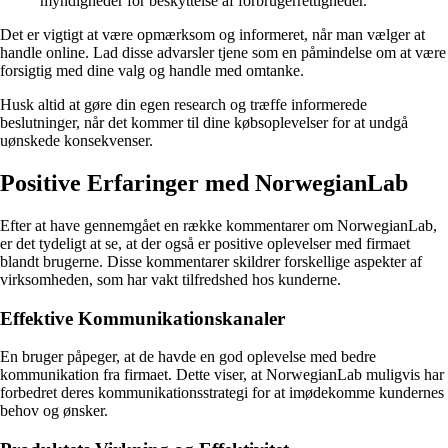
myndigheder for beskyttelse af forbrugerrettigheder.
Det er vigtigt at være opmærksom og informeret, når man vælger at
handle online. Lad disse advarsler tjene som en påmindelse om at være
forsigtig med dine valg og handle med omtanke.
Husk altid at gøre din egen research og træffe informerede
beslutninger, når det kommer til dine købsoplevelser for at undgå
uønskede konsekvenser.
Positive Erfaringer med NorwegianLab
Efter at have gennemgået en række kommentarer om NorwegianLab,
er det tydeligt at se, at der også er positive oplevelser med firmaet
blandt brugerne. Disse kommentarer skildrer forskellige aspekter af
virksomheden, som har vakt tilfredshed hos kunderne.
Effektive Kommunikationskanaler
En bruger påpeger, at de havde en god oplevelse med bedre
kommunikation fra firmaet. Dette viser, at NorwegianLab muligvis har
forbedret deres kommunikationsstrategi for at imødekomme kundernes
behov og ønsker.