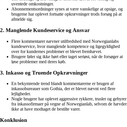
uventede omkostninger.
Abonnementsordninger synes at være vanskelige at opsige, og
brugerne har oplevet fortsatte opkrævninger trods forsøg på at
afmelde sig.
2. Manglende Kundeservice og Ansvar
Flere kommentarer nævner utilfredshed med Norwegianlabs
kundeservice, hvor manglende kompetence og ligegyldighed
over for kundernes problemer er blevet fremhævet.
Brugere føler sig ikke hørt eller taget seriøst, når de forsøger at
løse problemer med deres køb.
3. Inkasso og Truende Opkrævninger
En bekymrende trend blandt kommentarerne er brugen af
inkassobureauer som Gothia, der er blevet nævnt ved flere
lejligheder.
Nogle brugere har oplevet aggressive rykkere, trusler og gebyrer
fra inkassofirmaer på vegne af Norwegianlab, selvom de hævder
ikke at have modtaget de bestilte varer.
Konklusion