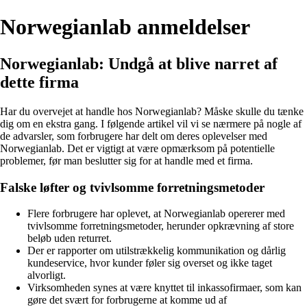
Norwegianlab anmeldelser
Norwegianlab: Undgå at blive narret af
dette firma
Har du overvejet at handle hos Norwegianlab? Måske skulle du tænke
dig om en ekstra gang. I følgende artikel vil vi se nærmere på nogle af
de advarsler, som forbrugere har delt om deres oplevelser med
Norwegianlab. Det er vigtigt at være opmærksom på potentielle
problemer, før man beslutter sig for at handle med et firma.
Falske løfter og tvivlsomme forretningsmetoder
Flere forbrugere har oplevet, at Norwegianlab opererer med
tvivlsomme forretningsmetoder, herunder opkrævning af store
beløb uden returret.
Der er rapporter om utilstrækkelig kommunikation og dårlig
kundeservice, hvor kunder føler sig overset og ikke taget
alvorligt.
Virksomheden synes at være knyttet til inkassofirmaer, som kan
gøre det svært for forbrugerne at komme ud af