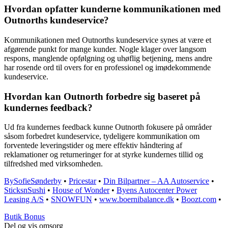
Hvordan opfatter kunderne kommunikationen med
Outnorths kundeservice?
Kommunikationen med Outnorths kundeservice synes at være et
afgørende punkt for mange kunder. Nogle klager over langsom
respons, manglende opfølgning og uhøflig betjening, mens andre
har rosende ord til overs for en professionel og imødekommende
kundeservice.
Hvordan kan Outnorth forbedre sig baseret på
kundernes feedback?
Ud fra kundernes feedback kunne Outnorth fokusere på områder
såsom forbedret kundeservice, tydeligere kommunikation om
forventede leveringstider og mere effektiv håndtering af
reklamationer og returneringer for at styrke kundernes tillid og
tilfredshed med virksomheden.
BySofieSønderby
•
Pricestar
•
Din Bilpartner – AA Autoservice
•
SticksnSushi
•
House of Wonder
•
Byens Autocenter Power
Leasing A/S
•
SNOWFUN
•
www.boernibalance.dk
•
Boozt.com
•
Butik Bonus
Del og vis omsorg