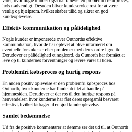
varer, hvor nogle kunder også har oplevet en problemfri returproces,
hvis nødvendigt. Desuden bliver kundeservice rost for at være
venlig og hjælpsom, hvilket skaber tillid og sikrer en god
kundeoplevelse.
Effektiv kommunikation og pålidelighed
Nogle kunder er imponerede over Outnorths effektive
kommunikation, hvor de har oplevet at blive informeret om
eventuelle forsinkelser eller problemer med deres ordre i god tid.
Derudover er pålidelighed et nøgleord, da Outnorth har formået at
leve op til kundernes forventninger og levere varer til tiden.
Problemfri købsproces og hurtig respons
En anden positiv oplevelse er den problemfri købsproces hos
Outnorth, hvor kunderne har fundet det let at handle på
hjemmesiden. Derudover er der ros til den hurtige respons på
henvendelser, hvor kunderne har fået deres spørgsmål besvaret
effektivt, hvilket bidrager til en god kundeoplevelse.
Samlet bedømmelse
Ud fra de positive kommentarer at dømme ser det ud til, at Outnorth