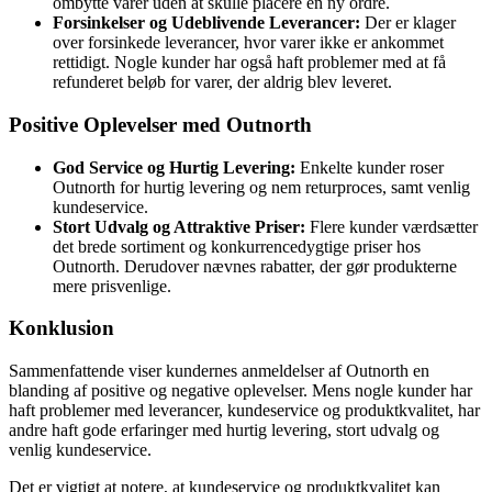
ombytte varer uden at skulle placere en ny ordre.
Forsinkelser og Udeblivende Leverancer:
Der er klager
over forsinkede leverancer, hvor varer ikke er ankommet
rettidigt. Nogle kunder har også haft problemer med at få
refunderet beløb for varer, der aldrig blev leveret.
Positive Oplevelser med Outnorth
God Service og Hurtig Levering:
Enkelte kunder roser
Outnorth for hurtig levering og nem returproces, samt venlig
kundeservice.
Stort Udvalg og Attraktive Priser:
Flere kunder værdsætter
det brede sortiment og konkurrencedygtige priser hos
Outnorth. Derudover nævnes rabatter, der gør produkterne
mere prisvenlige.
Konklusion
Sammenfattende viser kundernes anmeldelser af Outnorth en
blanding af positive og negative oplevelser. Mens nogle kunder har
haft problemer med leverancer, kundeservice og produktkvalitet, har
andre haft gode erfaringer med hurtig levering, stort udvalg og
venlig kundeservice.
Det er vigtigt at notere, at kundeservice og produktkvalitet kan