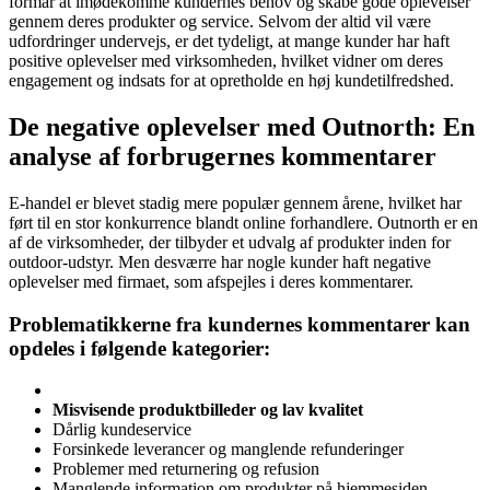
formår at imødekomme kundernes behov og skabe gode oplevelser
gennem deres produkter og service. Selvom der altid vil være
udfordringer undervejs, er det tydeligt, at mange kunder har haft
positive oplevelser med virksomheden, hvilket vidner om deres
engagement og indsats for at opretholde en høj kundetilfredshed.
De negative oplevelser med Outnorth: En
analyse af forbrugernes kommentarer
E-handel er blevet stadig mere populær gennem årene, hvilket har
ført til en stor konkurrence blandt online forhandlere. Outnorth er en
af de virksomheder, der tilbyder et udvalg af produkter inden for
outdoor-udstyr. Men desværre har nogle kunder haft negative
oplevelser med firmaet, som afspejles i deres kommentarer.
Problematikkerne fra kundernes kommentarer kan
opdeles i følgende kategorier:
Misvisende produktbilleder og lav kvalitet
Dårlig kundeservice
Forsinkede leverancer og manglende refunderinger
Problemer med returnering og refusion
Manglende information om produkter på hjemmesiden