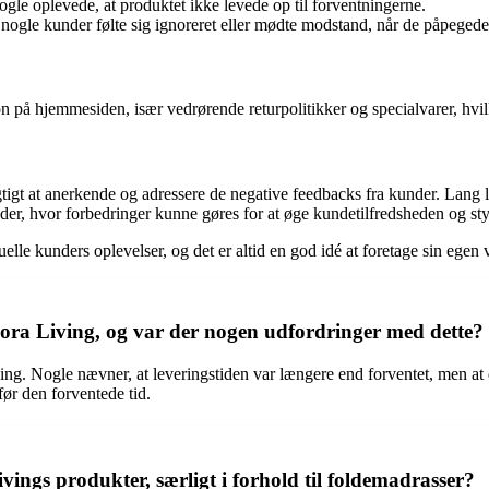
ogle oplevede, at produktet ikke levede op til forventningerne.
le kunder følte sig ignoreret eller mødte modstand, når de påpegede f
å hjemmesiden, især vedrørende returpolitikker og specialvarer, hvilke
tigt at anerkende og adressere de negative feedbacks fra kunder. Lang 
åder, hvor forbedringer kunne gøres for at øge kundetilfredsheden og
uelle kunders oplevelser, og det er altid en god idé at foretage sin eg
ora Living, og var der nogen udfordringer med dette?
ng. Nogle nævner, at leveringstiden var længere end forventet, men at d
før den forventede tid.
ings produkter, særligt i forhold til foldemadrasser?