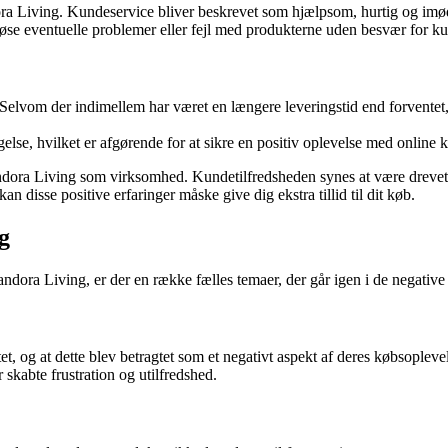
dora Living. Kundeservice bliver beskrevet som hjælpsom, hurtig og 
løse eventuelle problemer eller fejl med produkterne uden besvær for ku
elvom der indimellem har været en længere leveringstid end forventet, 
lse, hvilket er afgørende for at sikre en positiv oplevelse med online 
andora Living som virksomhed. Kundetilfredsheden synes at være drevet
n disse positive erfaringer måske give dig ekstra tillid til dit køb.
g
ra Living, er der en række fælles temaer, der går igen i de negative 
t, og at dette blev betragtet som et negativt aspekt af deres købsopleve
skabte frustration og utilfredshed.