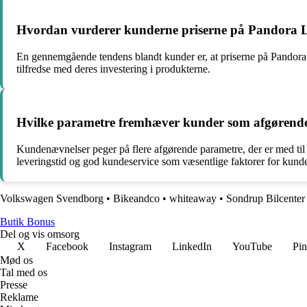
Hvordan vurderer kunderne priserne på Pandora Liv
En gennemgående tendens blandt kunder er, at priserne på Pandora L
tilfredse med deres investering i produkterne.
Hvilke parametre fremhæver kunder som afgørende 
Kundenævnelser peger på flere afgørende parametre, der er med til a
leveringstid og god kundeservice som væsentlige faktorer for kunder
Volkswagen Svendborg
•
Bikeandco
•
whiteaway
•
Sondrup Bilcenter
Butik Bonus
Del og vis omsorg
X
Facebook
Instagram
LinkedIn
YouTube
Pin
Mød os
Tal med os
Presse
Reklame