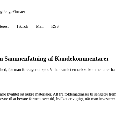
ng
Penge
Firmaer
terest
TikTok
Mail
RSS
 En Sammenfatning af Kundekommentarer
mhed, før man foretager et køb. Vi har samlet en række kommentarer fra 
e kvalitet og lækre materialer. Alt fra foldemadrasser til sengetøj frem
 til at bevare formen over tid, hvilket er vigtigt, når man investerer