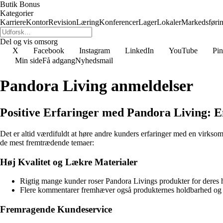
Butik Bonus
Kategorier
Karriere
Kontor
Revision
Læring
Konferencer
Lager
Lokaler
Markedsføri
Del og vis omsorg
X
Facebook
Instagram
LinkedIn
YouTube
Pin
Min side
Få adgang
Nyhedsmail
Pandora Living anmeldelser
Positive Erfaringer med Pandora Living:
Det er altid værdifuldt at høre andre kunders erfaringer med en virkso
de mest fremtrædende temaer:
Høj Kvalitet og Lækre Materialer
Rigtig mange kunder roser Pandora Livings produkter for deres høj
Flere kommentarer fremhæver også produkternes holdbarhed og evne
Fremragende Kundeservice