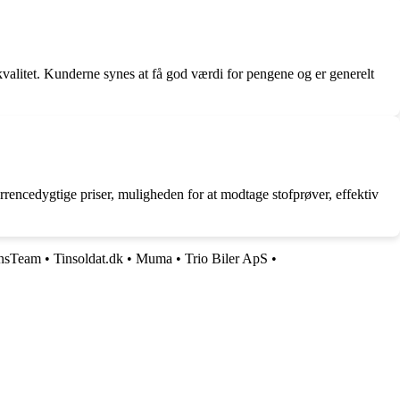
kvalitet. Kunderne synes at få god værdi for pengene og er generelt
rrencedygtige priser, muligheden for at modtage stofprøver, effektiv
nsTeam
•
Tinsoldat.dk
•
Muma
•
Trio Biler ApS
•