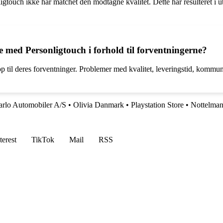
gtouch ikke har matchet den modtagne kvalitet. Dette har resulteret i uti
 med Personligtouch i forhold til forventningerne?
 til deres forventninger. Problemer med kvalitet, leveringstid, kommuni
rlo Automobiler A/S
•
Olivia Danmark
•
Playstation Store
•
Nottelma
terest
TikTok
Mail
RSS