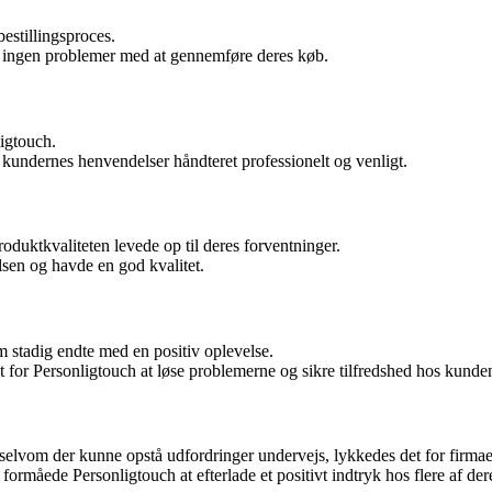
estillingsproces.
 ingen problemer med at gennemføre deres køb.
igtouch.
v kundernes henvendelser håndteret professionelt og venligt.
oduktkvaliteten levede op til deres forventninger.
sen og havde en god kvalitet.
 stadig endte med en positiv oplevelse.
t for Personligtouch at løse problemerne og sikre tilfredshed hos kunde
at selvom der kunne opstå udfordringer undervejs, lykkedes det for firm
ormåede Personligtouch at efterlade et positivt indtryk hos flere af der