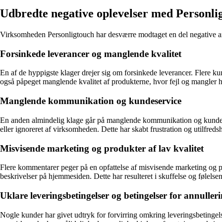
Udbredte negative oplevelser med Personli
Virksomheden Personligtouch har desværre modtaget en del negative an
Forsinkede leverancer og manglende kvalitet
En af de hyppigste klager drejer sig om forsinkede leverancer. Flere kund
også påpeget manglende kvalitet af produkterne, hvor fejl og mangler har 
Manglende kommunikation og kundeservice
En anden almindelig klage går på manglende kommunikation og kundeservi
eller ignoreret af virksomheden. Dette har skabt frustration og utilfred
Misvisende marketing og produkter af lav kvalitet
Flere kommentarer peger på en opfattelse af misvisende marketing og pro
beskrivelser på hjemmesiden. Dette har resulteret i skuffelse og følelsen 
Uklare leveringsbetingelser og betingelser for annuller
Nogle kunder har givet udtryk for forvirring omkring leveringsbetingelse