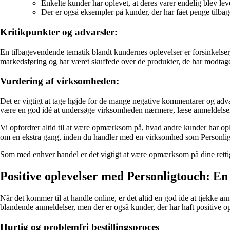
Enkelte kunder har oplevet, at deres varer endelig blev lev
Der er også eksempler på kunder, der har fået penge tilba
Kritikpunkter og advarsler:
En tilbagevendende tematik blandt kundernes oplevelser er forsinkelser
markedsføring og har været skuffede over de produkter, de har modtage
Vurdering af virksomheden:
Det er vigtigt at tage højde for de mange negative kommentarer og advars
være en god idé at undersøge virksomheden nærmere, læse anmeldelser
Vi opfordrer altid til at være opmærksom på, hvad andre kunder har oplev
om en ekstra gang, inden du handler med en virksomhed som Personli
Som med enhver handel er det vigtigt at være opmærksom på dine retti
Positive oplevelser med Personligtouch: En
Når det kommer til at handle online, er det altid en god ide at tjekke 
blandende anmeldelser, men der er også kunder, der har haft positive 
Hurtig og problemfri bestillingsproces