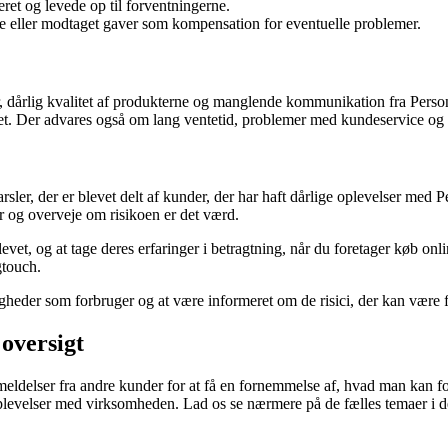
eret og levede op til forventningerne.
ge eller modtaget gaver som kompensation for eventuelle problemer.
, dårlig kvalitet af produkterne og manglende kommunikation fra Personl
t. Der advares også om lang ventetid, problemer med kundeservice og u
ler, der er blevet delt af kunder, der har haft dårlige oplevelser med P
 og overveje om risikoen er det værd.
et, og at tage deres erfaringer i betragtning, når du foretager køb onli
gtouch.
gheder som forbruger og at være informeret om de risici, der kan være
 oversigt
anmeldelser fra andre kunder for at få en fornemmelse af, hvad man kan f
oplevelser med virksomheden. Lad os se nærmere på de fælles temaer i 