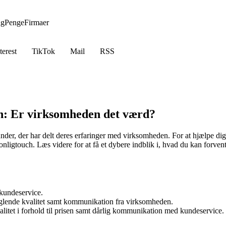
ng
Penge
Firmaer
terest
TikTok
Mail
RSS
h: Er virksomheden det værd?
der, der har delt deres erfaringer med virksomheden. For at hjælpe dig
onligtouch. Læs videre for at få et dybere indblik i, hvad du kan forven
 kundeservice.
nglende kvalitet samt kommunikation fra virksomheden.
litet i forhold til prisen samt dårlig kommunikation med kundeservice.