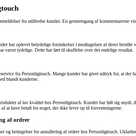
gtouch
meldelser fra utilfredse kunder. En gennemgang af kommentarerne viser
er har oplevet betydelige forsinkelser i modtagelsen af deres bestilte var
været tydelige. Dette har ført til skuffelse over det endelige resultat.
ce fra Personligtouch. Mange kunder har givet udtryk for, at der har v
shed blandt kunderne.
dukter af lav kvalitet hos Personligtouch. Kunder har følt sig snydt, da
af at have betalt for noget, der ikke lever op til forventningerne.
ing af ordrer
r og betingelser for annullering af ordrer hos Personligtouch. Uklarhede