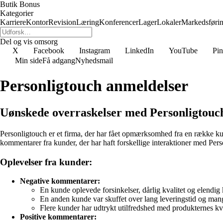
Butik Bonus
Kategorier
Karriere
Kontor
Revision
Læring
Konferencer
Lager
Lokaler
Markedsføri
Del og vis omsorg
X
Facebook
Instagram
LinkedIn
YouTube
Pin
Min side
Få adgang
Nyhedsmail
Personligtouch anmeldelser
Uønskede overraskelser med Personligtouc
Personligtouch er et firma, der har fået opmærksomhed fra en række kun
kommentarer fra kunder, der har haft forskellige interaktioner med Pers
Oplevelser fra kunder:
Negative kommentarer:
En kunde oplevede forsinkelser, dårlig kvalitet og elendig
En anden kunde var skuffet over lang leveringstid og ma
Flere kunder har udtrykt utilfredshed med produkternes kva
Positive kommentarer: