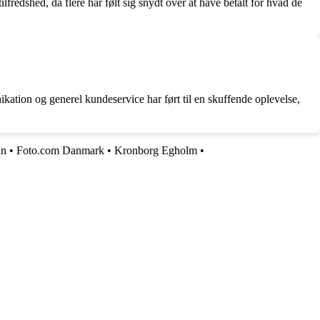
lfredshed, da flere har følt sig snydt over at have betalt for hvad de
kation og generel kundeservice har ført til en skuffende oplevelse,
nn
•
Foto.com Danmark
•
Kronborg Egholm
•