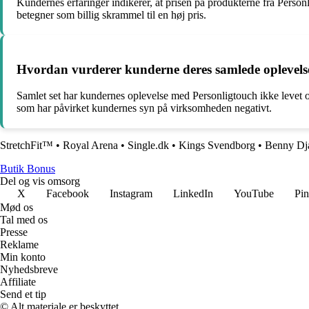
Kundernes erfaringer indikerer, at prisen på produkterne fra Personli
betegner som billig skrammel til en høj pris.
Hvordan vurderer kunderne deres samlede oplevelse
Samlet set har kundernes oplevelse med Personligtouch ikke levet op
som har påvirket kundernes syn på virksomheden negativt.
StretchFit™️
•
Royal Arena
•
Single.dk
•
Kings Svendborg
•
Benny Dja
Butik Bonus
Del og vis omsorg
X
Facebook
Instagram
LinkedIn
YouTube
Pin
Mød os
Tal med os
Presse
Reklame
Min konto
Nyhedsbreve
Affiliate
Send et tip
© Alt materiale er beskyttet.