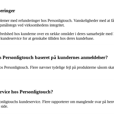
eringer
emer med refunderinger hos Personligtouch. Vanskeligheder med at få 
ørgsmålstegn ved virksomhedens integritet.
lfredshed hos kunderne over en række områder i deres samarbejde med Pe
kundeservice for at genskabe tilliden hos deres kundebase.
os Personligtouch baseret på kundernes anmeldelser?
os Personligtouch. Flere nævner tydelige fejl på produkterne såsom skæ
vice hos Personligtouch?
touchs kundeservice. Flere rapporterer om manglende svar på henven
 side.