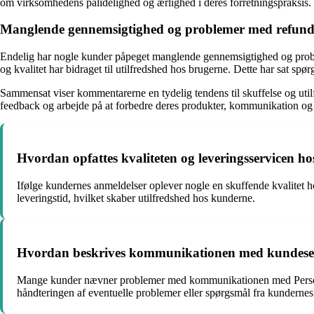
om virksomhedens pålidelighed og ærlighed i deres forretningspraksis.
Manglende gennemsigtighed og problemer med refund
Endelig har nogle kunder påpeget manglende gennemsigtighed og probl
og kvalitet har bidraget til utilfredshed hos brugerne. Dette har sat sp
Sammensat viser kommentarerne en tydelig tendens til skuffelse og uti
feedback og arbejde på at forbedre deres produkter, kommunikation og 
Hvordan opfattes kvaliteten og leveringsservicen h
Ifølge kundernes anmeldelser oplever nogle en skuffende kvalitet h
leveringstid, hvilket skaber utilfredshed hos kunderne.
Hvordan beskrives kommunikationen med kundeser
Mange kunder nævner problemer med kommunikationen med Personlig
håndteringen af eventuelle problemer eller spørgsmål fra kundernes