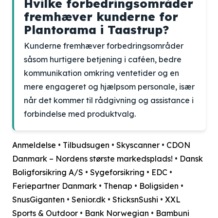
Hvilke forbedringsområder
fremhæver kunderne for
Plantorama i Taastrup?
Kunderne fremhæver forbedringsområder
såsom hurtigere betjening i caféen, bedre
kommunikation omkring ventetider og en
mere engageret og hjælpsom personale, især
når det kommer til rådgivning og assistance i
forbindelse med produktvalg.
Anmeldelse
•
Tilbudsugen
•
Skyscanner
•
CDON
Danmark – Nordens største markedsplads!
•
Dansk
Boligforsikring A/S
•
Sygeforsikring
•
EDC
•
Feriepartner Danmark
•
Thenap
•
Boligsiden
•
SnusGiganten
•
Senior.dk
•
SticksnSushi
•
XXL
Sports & Outdoor
•
Bank Norwegian
•
Bambuni