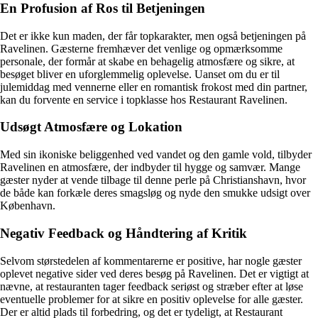
En Profusion af Ros til Betjeningen
Det er ikke kun maden, der får topkarakter, men også betjeningen på
Ravelinen. Gæsterne fremhæver det venlige og opmærksomme
personale, der formår at skabe en behagelig atmosfære og sikre, at
besøget bliver en uforglemmelig oplevelse. Uanset om du er til
julemiddag med vennerne eller en romantisk frokost med din partner,
kan du forvente en service i topklasse hos Restaurant Ravelinen.
Udsøgt Atmosfære og Lokation
Med sin ikoniske beliggenhed ved vandet og den gamle vold, tilbyder
Ravelinen en atmosfære, der indbyder til hygge og samvær. Mange
gæster nyder at vende tilbage til denne perle på Christianshavn, hvor
de både kan forkæle deres smagsløg og nyde den smukke udsigt over
København.
Negativ Feedback og Håndtering af Kritik
Selvom størstedelen af kommentarerne er positive, har nogle gæster
oplevet negative sider ved deres besøg på Ravelinen. Det er vigtigt at
nævne, at restauranten tager feedback seriøst og stræber efter at løse
eventuelle problemer for at sikre en positiv oplevelse for alle gæster.
Der er altid plads til forbedring, og det er tydeligt, at Restaurant