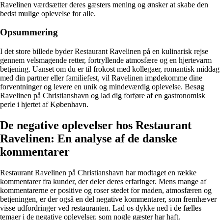
Ravelinen værdsætter deres gæsters mening og ønsker at skabe den
bedst mulige oplevelse for alle.
Opsummering
I det store billede byder Restaurant Ravelinen på en kulinarisk rejse
gennem velsmagende retter, fortryllende atmosfære og en hjertevarm
betjening. Uanset om du er til frokost med kollegaer, romantisk middag
med din partner eller familiefest, vil Ravelinen imødekomme dine
forventninger og levere en unik og mindeværdig oplevelse. Besøg
Ravelinen på Christianshavn og lad dig forføre af en gastronomisk
perle i hjertet af København.
De negative oplevelser hos Restaurant
Ravelinen: En analyse af de danske
kommentarer
Restaurant Ravelinen på Christianshavn har modtaget en række
kommentarer fra kunder, der deler deres erfaringer. Mens mange af
kommentarerne er positive og roser stedet for maden, atmosfæren og
betjeningen, er der også en del negative kommentarer, som fremhæver
visse udfordringer ved restauranten. Lad os dykke ned i de fælles
temaer i de negative oplevelser, som nogle gæster har haft.