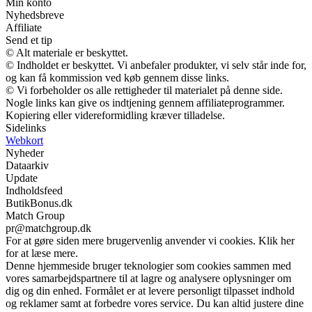
Min konto
Nyhedsbreve
Affiliate
Send et tip
© Alt materiale er beskyttet.
© Indholdet er beskyttet. Vi anbefaler produkter, vi selv står inde for,
og kan få kommission ved køb gennem disse links.
© Vi forbeholder os alle rettigheder til materialet på denne side.
Nogle links kan give os indtjening gennem affiliateprogrammer.
Kopiering eller videreformidling kræver tilladelse.
Sidelinks
Webkort
Nyheder
Dataarkiv
Update
Indholdsfeed
ButikBonus.dk
Match Group
pr@matchgroup.dk
For at gøre siden mere brugervenlig anvender vi cookies. Klik her
for at læse mere.
Denne hjemmeside bruger teknologier som cookies sammen med
vores samarbejdspartnere til at lagre og analysere oplysninger om
dig og din enhed. Formålet er at levere personligt tilpasset indhold
og reklamer samt at forbedre vores service. Du kan altid justere dine