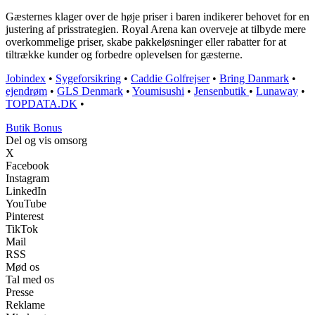
Gæsternes klager over de høje priser i baren indikerer behovet for en
justering af prisstrategien. Royal Arena kan overveje at tilbyde mere
overkommelige priser, skabe pakkeløsninger eller rabatter for at
tiltrække kunder og forbedre oplevelsen for gæsterne.
Jobindex
•
Sygeforsikring
•
Caddie Golfrejser
•
Bring Danmark
•
ejendrøm
•
GLS Denmark
•
Youmisushi
•
Jensenbutik
•
Lunaway
•
TOPDATA.DK
•
Butik Bonus
Del og vis omsorg
X
Facebook
Instagram
LinkedIn
YouTube
Pinterest
TikTok
Mail
RSS
Mød os
Tal med os
Presse
Reklame