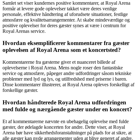
Samlet set viser kundernes positive kommentarer, at Royal Arena
formår at levere gode oplevelser takket være deres venlige
personale, effektive håndtering af uforudsete situationer, festlige
atmosfære og kvalitetsarrangementer. At skabe mindeværdige og
positive oplevelser for deres gæster synes at være i centrum for
Royal Arenas service.
Hvordan eksemplificerer kommentarer fra gæster
oplevelsen af ​​Royal Arena som et koncertsted?
Kommentarerne fra gæsterne giver et nuanceret billede af
oplevelserne i Royal Arena. Mens nogle roser den fantastiske
service og atmosfære, påpeger andre udfordringer såsom tekniske
problemer med lyd og lys, og utilfredshed med priserne i baren.
Disse kommentarer illustrerer, at Royal Arena opleves forskelligt af
forskellige gæster.
Hvordan håndterede Royal Arena udfordringen
med fulde og nærgående gæster under en koncert?
Et af kommentarerne nævnte en ubehagelig oplevelse med fulde
gæster, der ødelagde koncerten for andre. Dette viser, at Royal
Arena bør have sikkerhedsforanstaltninger på plads for at sikre, at
alle gæster kan nyde arrangementer uden at blive generet af andre.