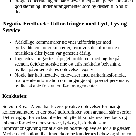
Nogle koncertgængere har oplevet hjælpsomt personale og en
god stemning under arrangementer som hyldesten til Shu-bi-
dua.
Negativ Feedback: Udfordringer med Lyd, Lys og
Service
Adskillige kommentarer nævner udfordringer med
lydkvaliteten under koncerter, hvor vokalen druknede i
musikken eller lyden var generelt dårlig.
Ligeledes har gæster påpeget problemer med mørke på
scenen, defekte storskærme og utilstrækkelig belysning,
hvilket påvirkede deres oplevelse negativt.
Nogle har haft negative oplevelser med parkeringsforhold,
manglende information om indgange og upræcist personale,
hvilket skabte frustration før arrangementer.
Konklusion:
Selvom Royal Arena har leveret positive oplevelser for mange
koncertgængere, er der også udfordringer, som arenaen står overfor.
Det er vigtigt for virksomheden at lytte til kundernes feedback og
løbende forbedre deres service, lyd- og lysforhold samt
informationsgivning for at sikre en positiv oplevelse for alle gæster.
Med en dedikation til at imødekomme kundernes behov og sikre en