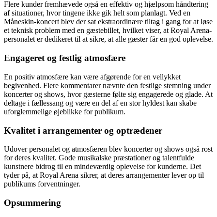
Flere kunder fremhævede også en effektiv og hjælpsom håndtering
af situationer, hvor tingene ikke gik helt som planlagt. Ved en
Måneskin-koncert blev der sat ekstraordinære tiltag i gang for at løse
et teknisk problem med en gæstebillet, hvilket viser, at Royal Arena-
personalet er dedikeret til at sikre, at alle gæster får en god oplevelse.
Engageret og festlig atmosfære
En positiv atmosfære kan være afgørende for en vellykket
begivenhed. Flere kommentarer nævnte den festlige stemning under
koncerter og shows, hvor gæsterne følte sig engagerede og glade. At
deltage i fællessang og være en del af en stor hyldest kan skabe
uforglemmelige øjeblikke for publikum.
Kvalitet i arrangementer og optrædener
Udover personalet og atmosfæren blev koncerter og shows også rost
for deres kvalitet. Gode musikalske præstationer og talentfulde
kunstnere bidrog til en mindeværdig oplevelse for kunderne. Det
tyder på, at Royal Arena sikrer, at deres arrangementer lever op til
publikums forventninger.
Opsummering