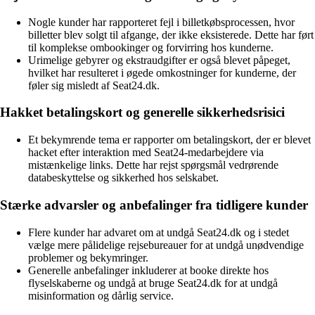
Nogle kunder har rapporteret fejl i billetkøbsprocessen, hvor
billetter blev solgt til afgange, der ikke eksisterede. Dette har ført
til komplekse ombookinger og forvirring hos kunderne.
Urimelige gebyrer og ekstraudgifter er også blevet påpeget,
hvilket har resulteret i øgede omkostninger for kunderne, der
føler sig misledt af Seat24.dk.
Hakket betalingskort og generelle sikkerhedsrisici
Et bekymrende tema er rapporter om betalingskort, der er blevet
hacket efter interaktion med Seat24-medarbejdere via
mistænkelige links. Dette har rejst spørgsmål vedrørende
databeskyttelse og sikkerhed hos selskabet.
Stærke advarsler og anbefalinger fra tidligere kunder
Flere kunder har advaret om at undgå Seat24.dk og i stedet
vælge mere pålidelige rejsebureauer for at undgå unødvendige
problemer og bekymringer.
Generelle anbefalinger inkluderer at booke direkte hos
flyselskaberne og undgå at bruge Seat24.dk for at undgå
misinformation og dårlig service.