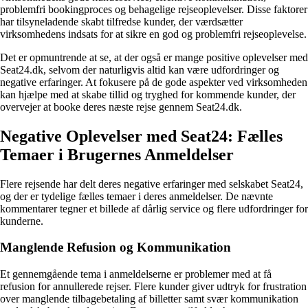
problemfri bookingproces og behagelige rejseoplevelser. Disse faktorer
har tilsyneladende skabt tilfredse kunder, der værdsætter
virksomhedens indsats for at sikre en god og problemfri rejseoplevelse.
Det er opmuntrende at se, at der også er mange positive oplevelser med
Seat24.dk, selvom der naturligvis altid kan være udfordringer og
negative erfaringer. At fokusere på de gode aspekter ved virksomheden
kan hjælpe med at skabe tillid og tryghed for kommende kunder, der
overvejer at booke deres næste rejse gennem Seat24.dk.
Negative Oplevelser med Seat24: Fælles
Temaer i Brugernes Anmeldelser
Flere rejsende har delt deres negative erfaringer med selskabet Seat24,
og der er tydelige fælles temaer i deres anmeldelser. De nævnte
kommentarer tegner et billede af dårlig service og flere udfordringer for
kunderne.
Manglende Refusion og Kommunikation
Et gennemgående tema i anmeldelserne er problemer med at få
refusion for annullerede rejser. Flere kunder giver udtryk for frustration
over manglende tilbagebetaling af billetter samt svær kommunikation