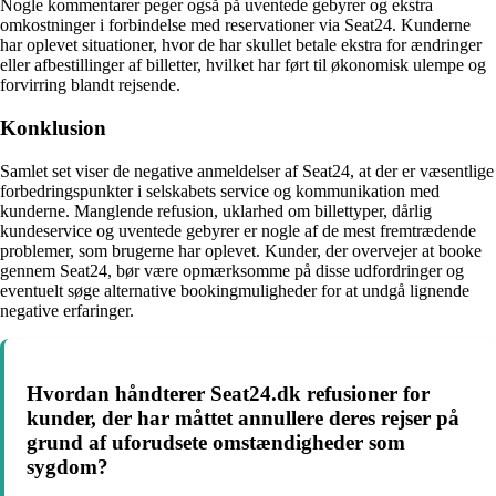
Nogle kommentarer peger også på uventede gebyrer og ekstra
omkostninger i forbindelse med reservationer via Seat24. Kunderne
har oplevet situationer, hvor de har skullet betale ekstra for ændringer
eller afbestillinger af billetter, hvilket har ført til økonomisk ulempe og
forvirring blandt rejsende.
Konklusion
Samlet set viser de negative anmeldelser af Seat24, at der er væsentlige
forbedringspunkter i selskabets service og kommunikation med
kunderne. Manglende refusion, uklarhed om billettyper, dårlig
kundeservice og uventede gebyrer er nogle af de mest fremtrædende
problemer, som brugerne har oplevet. Kunder, der overvejer at booke
gennem Seat24, bør være opmærksomme på disse udfordringer og
eventuelt søge alternative bookingmuligheder for at undgå lignende
negative erfaringer.
Hvordan håndterer Seat24.dk refusioner for
kunder, der har måttet annullere deres rejser på
grund af uforudsete omstændigheder som
sygdom?