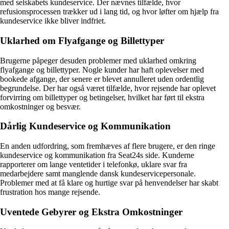
med selskabets kundeservice. Der nævnes tilfælde, hvor
refusionsprocessen trækker ud i lang tid, og hvor løfter om hjælp fra
kundeservice ikke bliver indfriet.
Uklarhed om Flyafgange og Billettyper
Brugerne påpeger desuden problemer med uklarhed omkring
flyafgange og billettyper. Nogle kunder har haft oplevelser med
bookede afgange, der senere er blevet annulleret uden ordentlig
begrundelse. Der har også været tilfælde, hvor rejsende har oplevet
forvirring om billettyper og betingelser, hvilket har ført til ekstra
omkostninger og besvær.
Dårlig Kundeservice og Kommunikation
En anden udfordring, som fremhæves af flere brugere, er den ringe
kundeservice og kommunikation fra Seat24s side. Kunderne
rapporterer om lange ventetider i telefonkø, uklare svar fra
medarbejdere samt manglende dansk kundeservicepersonale.
Problemer med at få klare og hurtige svar på henvendelser har skabt
frustration hos mange rejsende.
Uventede Gebyrer og Ekstra Omkostninger