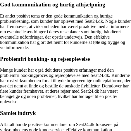
God kommunikation og hurtig afhjælpning
Et andet positivt tema er den gode kommunikation og hurtige
problemløsning, som kunder har oplevet med Seat24.dk. Nogle kunder
har fremhævet, at virksomheden har været proaktive med at informere
om eventuelle ændringer i deres rejseplaner samt hurtigt håndteret
eventuelle udfordringer, der opstår undervejs. Den effektive
kommunikation har gjort det nemt for kunderne at føle sig trygge og
velinformerede.
Problemfri booking- og rejseoplevelse
Mange kunder har også delt deres positive erfaringer med den
problemfri bookingproces og rejseoplevelse med Seat24.dk. Kunderne
har rost virksomheden for at tilbyde brugervenlige onlineplatforme, der
gør det nemt at finde og bestille de ønskede flybilletter. Derudover har
flere kunder fremhævet, at deres rejser med Seat24.dk har været
behagelige og uden problemer, hvilket har bidraget til en positiv
oplevelse.
Samlet indtryk
Alt-i-alt har de positive kommentarer om Seat24.dk fokuseret på
virksomhedens gode kundeservice, effektive kommunikation,