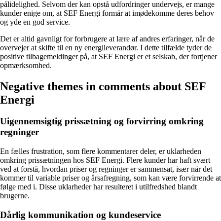
pålidelighed. Selvom der kan opstå udfordringer undervejs, er mange
kunder enige om, at SEF Energi formår at imødekomme deres behov
og yde en god service.
Det er altid gavnligt for forbrugere at lære af andres erfaringer, når de
overvejer at skifte til en ny energileverandør. I dette tilfælde tyder de
positive tilbagemeldinger på, at SEF Energi er et selskab, der fortjener
opmærksomhed.
Negative themes in comments about SEF
Energi
Uigennemsigtig prissætning og forvirring omkring
regninger
En fælles frustration, som flere kommentarer deler, er uklarheden
omkring prissætningen hos SEF Energi. Flere kunder har haft svært
ved at forstå, hvordan priser og regninger er sammensat, især når det
kommer til variable priser og årsafregning, som kan være forvirrende at
følge med i. Disse uklarheder har resulteret i utilfredshed blandt
brugerne.
Dårlig kommunikation og kundeservice