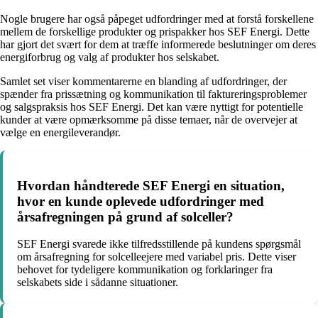
Nogle brugere har også påpeget udfordringer med at forstå forskellene
mellem de forskellige produkter og prispakker hos SEF Energi. Dette
har gjort det svært for dem at træffe informerede beslutninger om deres
energiforbrug og valg af produkter hos selskabet.
Samlet set viser kommentarerne en blanding af udfordringer, der
spænder fra prissætning og kommunikation til faktureringsproblemer
og salgspraksis hos SEF Energi. Det kan være nyttigt for potentielle
kunder at være opmærksomme på disse temaer, når de overvejer at
vælge en energileverandør.
Hvordan håndterede SEF Energi en situation,
hvor en kunde oplevede udfordringer med
årsafregningen på grund af solceller?
SEF Energi svarede ikke tilfredsstillende på kundens spørgsmål
om årsafregning for solcelleejere med variabel pris. Dette viser
behovet for tydeligere kommunikation og forklaringer fra
selskabets side i sådanne situationer.