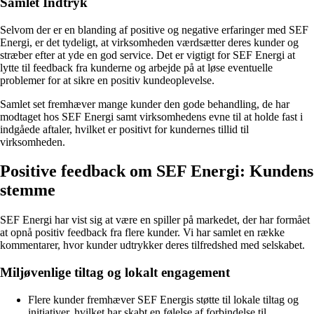
Samlet Indtryk
Selvom der er en blanding af positive og negative erfaringer med SEF
Energi, er det tydeligt, at virksomheden værdsætter deres kunder og
stræber efter at yde en god service. Det er vigtigt for SEF Energi at
lytte til feedback fra kunderne og arbejde på at løse eventuelle
problemer for at sikre en positiv kundeoplevelse.
Samlet set fremhæver mange kunder den gode behandling, de har
modtaget hos SEF Energi samt virksomhedens evne til at holde fast i
indgåede aftaler, hvilket er positivt for kundernes tillid til
virksomheden.
Positive feedback om SEF Energi: Kundens
stemme
SEF Energi har vist sig at være en spiller på markedet, der har formået
at opnå positiv feedback fra flere kunder. Vi har samlet en række
kommentarer, hvor kunder udtrykker deres tilfredshed med selskabet.
Miljøvenlige tiltag og lokalt engagement
Flere kunder fremhæver SEF Energis støtte til lokale tiltag og
initiativer, hvilket har skabt en følelse af forbindelse til