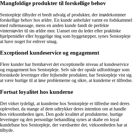
Mangfoldige produkter til forskellige behov
Seniorpleje tilbyder et bredt udvalg af produkter, der imødekommer
forskellige behov hos ældre. En kunde anbefaler varmt en fodskammel
med rullemassage, mens en anden kunde fandt de perfekte
vinterstøvler til sin ældre mor. Uanset om du leder efter praktiske
hjælpemidler eller hyggelige ting som hyggetæpper, synes Seniorpleje
at have noget for enhver smag.
Exceptionel kundeservice og engagement
Flere kunder har fremhævet det exceptionelle niveau af kundeservice
og engagement hos Seniorpleje. Selv når der opstår udfordringer som
forsinkede leveringer eller fejlsendte produkter, har Seniorpleje vist sig
at være hurtige til at løse problemerne og sikre, at kunderne er tilfredse.
Fortsat loyalitet hos kunderne
Det virker tydeligt, at kunderne hos Seniorpleje er tilfredse med deres
oplevelser, da mange af dem udtrykker deres intention om at handle
hos virksomheden igen. Den gode kvalitet af produkterne, hurtige
leveringer og den personlige behandling synes at skabe en loyal
kundebase hos Seniorpleje, der værdsætter det, virksomheden har at
tilbyde.