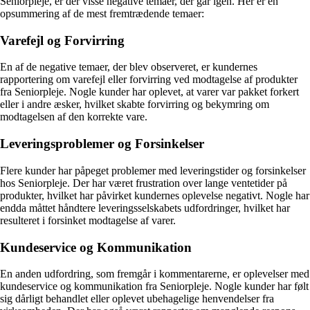
Seniorpleje, er der visse negative temaer, der går igen. Her er en
opsummering af de mest fremtrædende temaer:
Varefejl og Forvirring
En af de negative temaer, der blev observeret, er kundernes
rapportering om varefejl eller forvirring ved modtagelse af produkter
fra Seniorpleje. Nogle kunder har oplevet, at varer var pakket forkert
eller i andre æsker, hvilket skabte forvirring og bekymring om
modtagelsen af den korrekte vare.
Leveringsproblemer og Forsinkelser
Flere kunder har påpeget problemer med leveringstider og forsinkelser
hos Seniorpleje. Der har været frustration over lange ventetider på
produkter, hvilket har påvirket kundernes oplevelse negativt. Nogle har
endda måttet håndtere leveringsselskabets udfordringer, hvilket har
resulteret i forsinket modtagelse af varer.
Kundeservice og Kommunikation
En anden udfordring, som fremgår i kommentarerne, er oplevelser med
kundeservice og kommunikation fra Seniorpleje. Nogle kunder har følt
sig dårligt behandlet eller oplevet ubehagelige henvendelser fra