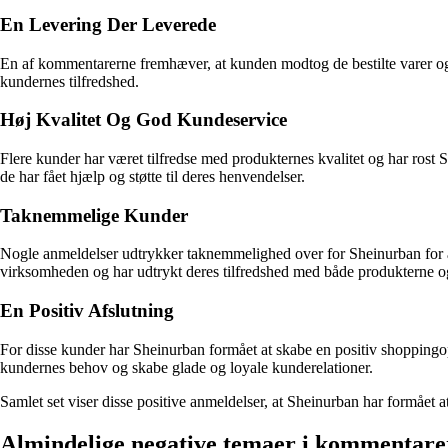
En Levering Der Leverede
En af kommentarerne fremhæver, at kunden modtog de bestilte varer og a
kundernes tilfredshed.
Høj Kvalitet Og God Kundeservice
Flere kunder har været tilfredse med produkternes kvalitet og har rost
de har fået hjælp og støtte til deres henvendelser.
Taknemmelige Kunder
Nogle anmeldelser udtrykker taknemmelighed over for Sheinurban for at 
virksomheden og har udtrykt deres tilfredshed med både produkterne o
En Positiv Afslutning
For disse kunder har Sheinurban formået at skabe en positiv shoppingopl
kundernes behov og skabe glade og loyale kunderelationer.
Samlet set viser disse positive anmeldelser, at Sheinurban har formået 
Almindelige negative temaer i kommentar