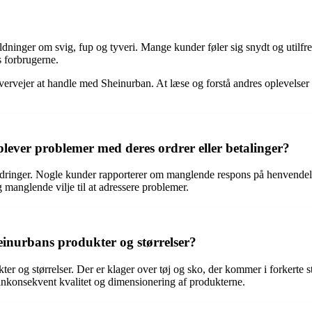
ninger om svig, fup og tyveri. Mange kunder føler sig snydt og utilfr
s forbrugerne.
ervejer at handle med Sheinurban. At læse og forstå andres oplevelser
lever problemer med deres ordrer eller betalinger?
ordringer. Nogle kunder rapporterer om manglende respons på henvendels
g manglende vilje til at adressere problemer.
inurbans produkter og størrelser?
og størrelser. Der er klager over tøj og sko, der kommer i forkerte stø
å inkonsekvent kvalitet og dimensionering af produkterne.