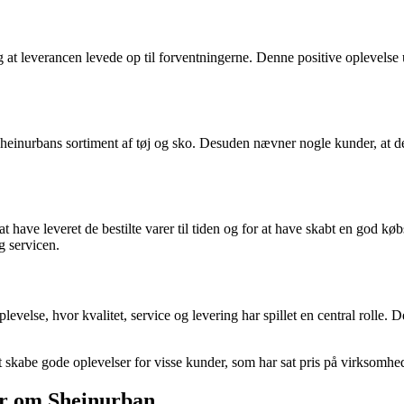
t leverancen levede op til forventningerne. Denne positive oplevelse u
 Sheinurbans sortiment af tøj og sko. Desuden nævner nogle kunder, at 
have leveret de bestilte varer til tiden og for at have skabt en god kø
g servicen.
evelse, hvor kvalitet, service og levering har spillet en central rolle
at skabe gode oplevelser for visse kunder, som har sat pris på virksomhe
er om Sheinurban