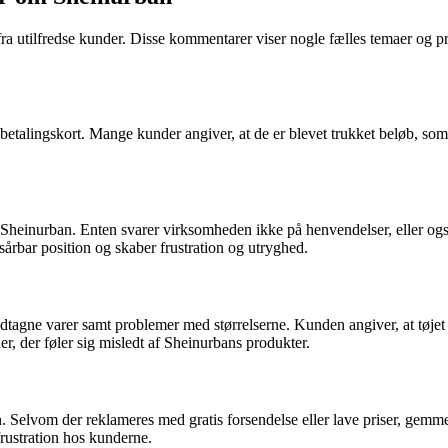
ra utilfredse kunder. Disse kommentarer viser nogle fælles temaer og pr
alingskort. Mange kunder angiver, at de er blevet trukket beløb, som de i
 Sheinurban. Enten svarer virksomheden ikke på henvendelser, eller og
sårbar position og skaber frustration og utryghed.
ne varer samt problemer med størrelserne. Kunden angiver, at tøjet ell
r, der føler sig misledt af Sheinurbans produkter.
 Selvom der reklameres med gratis forsendelse eller lave priser, gemme
frustration hos kunderne.