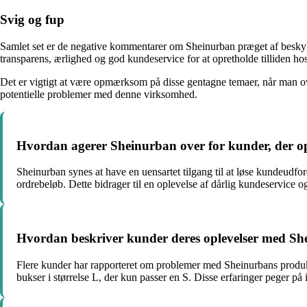
Svig og fup
Samlet set er de negative kommentarer om Sheinurban præget af beskyld
transparens, ærlighed og god kundeservice for at opretholde tilliden ho
Det er vigtigt at være opmærksom på disse gentagne temaer, når man ov
potentielle problemer med denne virksomhed.
Hvordan agerer Sheinurban over for kunder, der op
Sheinurban synes at have en uensartet tilgang til at løse kundeudf
ordrebeløb. Dette bidrager til en oplevelse af dårlig kundeservice o
Hvordan beskriver kunder deres oplevelser med She
Flere kunder har rapporteret om problemer med Sheinurbans produkter 
bukser i størrelse L, der kun passer en S. Disse erfaringer peger p