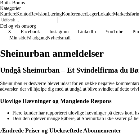
Butik Bonus
Kategorier
Karriere
Kontor
Revision
Læring
Konferencer
Lager
Lokaler
Markedsføri
Del og vis omsorg
X
Facebook
Instagram
LinkedIn
YouTube
Pin
Min side
Få adgang
Nyhedsmail
Sheinurban anmeldelser
Undgå Sheinurban – Et Svindelfirma du B
Sheinurban er desværre blevet udsat for en række negative kommentar
advarsler, der vil hjælpe dig med at undgå at blive svindlet af dette tv
Ulovlige Hævninger og Manglende Respons
Flere kunder har rapporteret ulovlige hævninger på deres kort, h
Desuden oplever mange købere, at Sheinurban ikke svarer på hen
Ændrede Priser og Ubekræftede Abonnementer