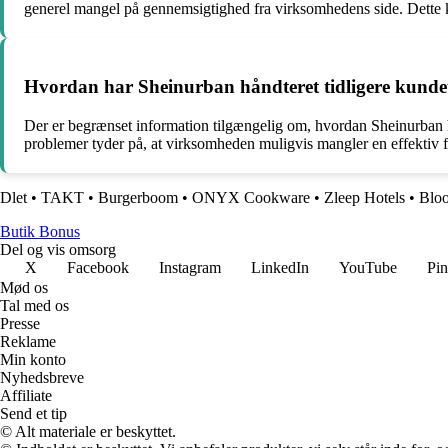
generel mangel på gennemsigtighed fra virksomhedens side. Dette k
Hvordan har Sheinurban håndteret tidligere kundeu
Der er begrænset information tilgængelig om, hvordan Sheinurban h
problemer tyder på, at virksomheden muligvis mangler en effektiv f
Dlet
•
TAKT
•
Burgerboom
•
ONYX Cookware
•
Zleep Hotels
•
Blo
Butik Bonus
Del og vis omsorg
X
Facebook
Instagram
LinkedIn
YouTube
Pin
Mød os
Tal med os
Presse
Reklame
Min konto
Nyhedsbreve
Affiliate
Send et tip
© Alt materiale er beskyttet.