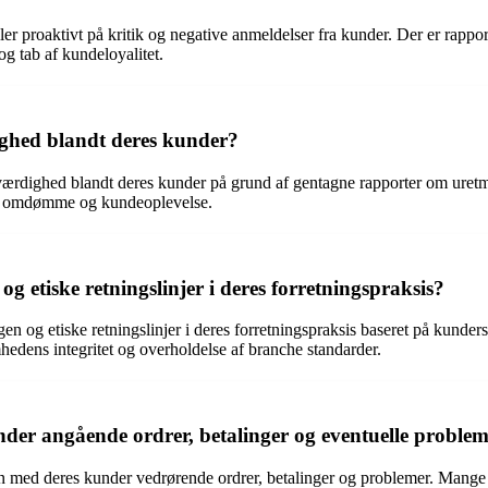
eller proaktivt på kritik og negative anmeldelser fra kunder. Der er ra
og tab af kundeloyalitet.
ighed blandt deres kunder?
værdighed blandt deres kunder på grund af gentagne rapporter om uretm
ns omdømme og kundeoplevelse.
g etiske retningslinjer i deres forretningspraksis?
n og etiske retningslinjer i deres forretningspraksis baseret på kunde
edens integritet og overholdelse af branche standarder.
r angående ordrer, betalinger og eventuelle proble
n med deres kunder vedrørende ordrer, betalinger og problemer. Mange