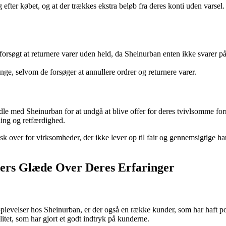
g efter købet, og at der trækkes ekstra beløb fra deres konti uden vars
forsøgt at returnere varer uden held, da Sheinurban enten ikke svarer p
nge, selvom de forsøger at annullere ordrer og returnere varer.
le med Sheinurban for at undgå at blive offer for deres tvivlsomme forr
aling og retfærdighed.
 over for virksomheder, der ikke lever op til fair og gennemsigtige hand
ers Glæde Over Deres Erfaringer
goplevelser hos Sheinurban, er der også en række kunder, som har haft
itet, som har gjort et godt indtryk på kunderne.