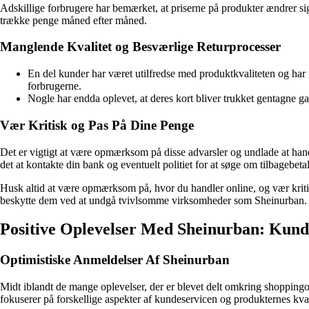
Adskillige forbrugere har bemærket, at priserne på produkter ændrer si
trække penge måned efter måned.
Manglende Kvalitet og Besværlige Returprocesser
En del kunder har været utilfredse med produktkvaliteten og har 
forbrugerne.
Nogle har endda oplevet, at deres kort bliver trukket gentagne ga
Vær Kritisk og Pas På Dine Penge
Det er vigtigt at være opmærksom på disse advarsler og undlade at hand
det at kontakte din bank og eventuelt politiet for at søge om tilbagebet
Husk altid at være opmærksom på, hvor du handler online, og vær kritisk
beskytte dem ved at undgå tvivlsomme virksomheder som Sheinurban.
Positive Oplevelser Med Sheinurban: Kund
Optimistiske Anmeldelser Af Sheinurban
Midt iblandt de mange oplevelser, der er blevet delt omkring shoppin
fokuserer på forskellige aspekter af kundeservicen og produkternes kval