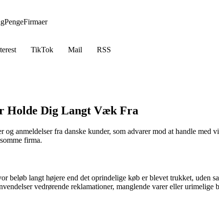
ng
Penge
Firmaer
terest
TikTok
Mail
RSS
ør Holde Dig Langt Væk Fra
er og anmeldelser fra danske kunder, som advarer mod at handle med 
ivlsomme firma.
vor beløb langt højere end det oprindelige køb er blevet trukket, uden 
vendelser vedrørende reklamationer, manglende varer eller urimelige be