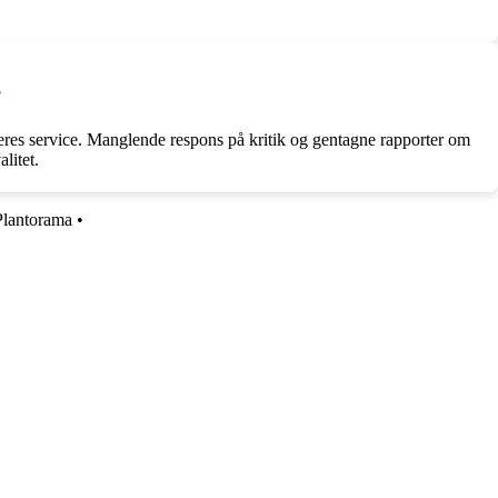
?
eres service. Manglende respons på kritik og gentagne rapporter om
litet.
Plantorama
•