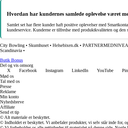
Hvordan har kundernes samlede oplevelse været 
Samlet set har flere kunder haft positive oplevelser med Smartkonta
kundeservice. Kunderne er tilfredse med produktkvaliteten og den
City Bowling
•
Skumhuset
•
Helsebixen.dk
•
PARTNERMEDNIVE
Scandinavia
•
Butik Bonus
Del og vis omsorg
X
Facebook
Instagram
LinkedIn
YouTube
Pin
Mød os
Tal med os
Presse
Reklame
Min konto
Nyhedsbreve
Affiliate
Send et tip
© Alt materiale er beskyttet.
© Indholdet er beskyttet. Vi anbefaler produkter, vi selv står inde for
© Vi forbeholder os alle rettigheder til materialet på denne side. Nogle