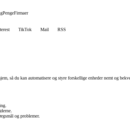
ng
Penge
Firmaer
terest
TikTok
Mail
RSS
 hjem, så du kan automatisere og styre forskellige enheder nemt og bek
ing.
jderne.
pørgsmål og problemer.