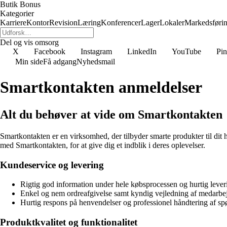
Butik Bonus
Kategorier
Karriere
Kontor
Revision
Læring
Konferencer
Lager
Lokaler
Markedsføri
Del og vis omsorg
X
Facebook
Instagram
LinkedIn
YouTube
Pin
Min side
Få adgang
Nyhedsmail
Smartkontakten anmeldelser
Alt du behøver at vide om Smartkontakten
Smartkontakten er en virksomhed, der tilbyder smarte produkter til dit
med Smartkontakten, for at give dig et indblik i deres oplevelser.
Kundeservice og levering
Rigtig god information under hele købsprocessen og hurtig lever
Enkel og nem ordreafgivelse samt kyndig vejledning af medarbe
Hurtig respons på henvendelser og professionel håndtering af s
Produktkvalitet og funktionalitet