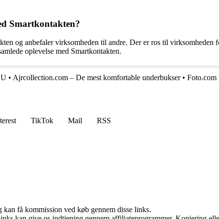
med Smartkontakten?
kten og anbefaler virksomheden til andre. Der er ros til virksomheden fo
 samlede oplevelse med Smartkontakten.
AU
•
Ajrcollection.com – De mest komfortable underbukser
•
Foto.com
terest
TikTok
Mail
RSS
, og kan få kommission ved køb gennem disse links.
 links kan give os indtjening gennem affiliateprogrammer. Kopiering elle