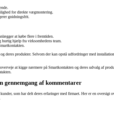
ende.
ulighed for direkte vægmontering.
rer gnidningsfrit.
nlægger at købe flere i fremtiden.
g hurtig hjælp fra virksomhedens team.
 Smartkontakten.
g deres produkter. Selvom der kan opstå udfordringer med installation e
at overveje at kigge nærmere på Smartkontakten og deres udvalg af prod
ntakten.
 En gennemgang af kommentarer
nder, som har delt deres erfaringer med firmaet. Her er en oversigt ove
.