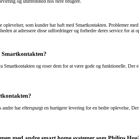
orvirring og utilfredshed hos flere brugere.
e oplevelser, som kunder har haft med Smartkontakten. Problemer med l
den at adressere disse udfordringer og forbedre deres service for at op
ra Smartkontakten?
 fra Smartkontakten og roser dem for at være gode og funktionelle. Der
rtkontakten?
 andre har efterspurgt en hurtigere levering for en bedre oplevelse. De
men med andre smart home systemer som Philips Hue