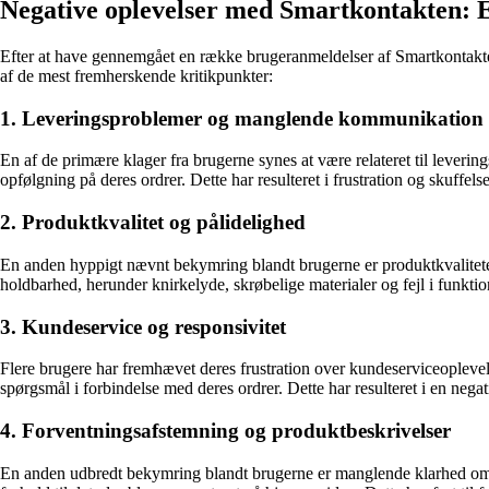
Negative oplevelser med Smartkontakten: 
Efter at have gennemgået en række brugeranmeldelser af Smartkontakte
af de mest fremherskende kritikpunkter:
1. Leveringsproblemer og manglende kommunikation
En af de primære klager fra brugerne synes at være relateret til leve
opfølgning på deres ordrer. Dette har resulteret i frustration og skuffe
2. Produktkvalitet og pålidelighed
En anden hyppigt nævnt bekymring blandt brugerne er produktkvalitete
holdbarhed, herunder knirkelyde, skrøbelige materialer og fejl i funktio
3. Kundeservice og responsivitet
Flere brugere har fremhævet deres frustration over kundeserviceopleve
spørgsmål i forbindelse med deres ordrer. Dette har resulteret i en nega
4. Forventningsafstemning og produktbeskrivelser
En anden udbredt bekymring blandt brugerne er manglende klarhed omkri