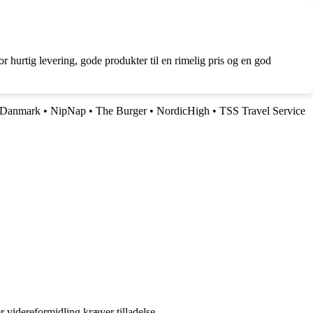
r hurtig levering, gode produkter til en rimelig pris og en god
 Danmark
•
NipNap
•
The Burger
•
NordicHigh
•
TSS Travel Service
r videreformidling kræver tilladelse.