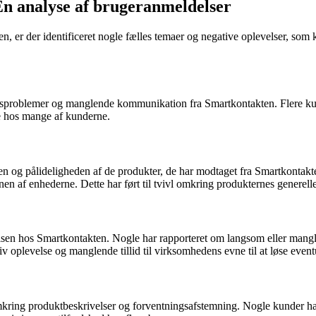
En analyse af brugeranmeldelser
n, er der identificeret nogle fælles temaer og negative oplevelser, s
ringsproblemer og manglende kommunikation fra Smartkontakten. Flere ku
lse hos mange af kunderne.
n og pålideligheden af de produkter, de har modtaget fra Smartkontak
nen af enhederne. Dette har ført til tvivl omkring produkternes generelle
lsen hos Smartkontakten. Nogle har rapporteret om langsom eller mangle
tiv oplevelse og manglende tillid til virksomhedens evne til at løse even
ng produktbeskrivelser og forventningsafstemning. Nogle kunder har fø