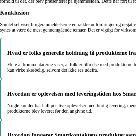
forhold til det, der blev præsenteret på hjemmesiden. Dette har ført til f
Konklusion
Samlet set viser brugeranmeldelserne en række udfordringer og negativ
synes at være de mest gennemgående temaer. Det er vigtigt for virksomhe
Hvad er folks generelle holdning til produkterne f
Flere af kommentarerne viser, at folk er tilfredse med produkterne
kan virke skrøbelig, selvom det ikke ses udefra.
Hvordan er oplevelsen med leveringstiden hos Sma
Nogle kunder har haft positive oplevelser med hurtig levering, mens
produkterne blev leveret før den angivne tid.
Hvordan fungerer Smartkontaktens produkter sam