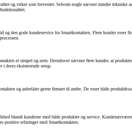
valitet og virker som forventet. Selvom nogle nævner mindre tekniske u
unktionalitet.
id og den gode kundeservice fra Smartkontakten. Flere kunder roser firm
processen.
rtkontakten er simpel og nem. Derudover nævner flere kunder, at produ
r i deres eksisterende setup.
ntakten og anbefaler gerne firmaet til andre. De roser både produktkval
redshed blandt kunderne med både produkter og service. Kundenærvære
rnes positive erfaringer med Smartkontakten.