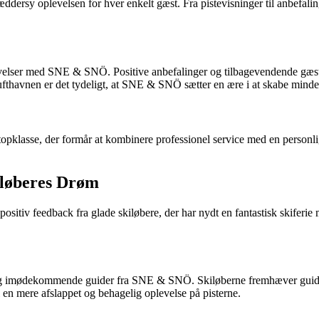
rsy oplevelsen for hver enkelt gæst. Fra pistevisninger til anbefalinge
levelser med SNE & SNÖ. Positive anbefalinger og tilbagevendende gæste
i lufthavnen er det tydeligt, at SNE & SNÖ sætter en ære i at skabe mind
 topklasse, der formår at kombinere professionel service med en personli
iløberes Drøm
feedback fra glade skiløbere, der har nydt en fantastisk skiferie med
og imødekommende guider fra SNE & SNÖ. Skiløberne fremhæver guide
l en mere afslappet og behagelig oplevelse på pisterne.