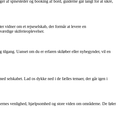
r af spisesteder og booking af bord, guiderne går langt for at sikre,
r vidner om et rejseselskab, der formår at levere en
eværdige skiferieoplevelser.
g tilgang. Uanset om du er erfaren skiløber eller nybegynder, vil en
 selskabet. Lad os dykke ned i de fælles temaer, der går igen i
rnes venlighed, hjælpsomhed og store viden om områderne. De føler