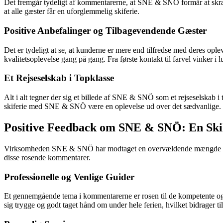
Det fremgår tydeligt af kommentarerne, at SNE & SNÖ formår at skrædde
at alle gæster får en uforglemmelig skiferie.
Positive Anbefalinger og Tilbagevendende Gæster
Det er tydeligt at se, at kunderne er mere end tilfredse med deres op
kvalitetsoplevelse gang på gang. Fra første kontakt til farvel vinker 
Et Rejseselskab i Topklasse
Alt i alt tegner der sig et billede af SNE & SNÖ som et rejseselskab i
skiferie med SNE & SNÖ være en oplevelse ud over det sædvanlige.
Positive Feedback om SNE & SNÖ: En Sk
Virksomheden SNE & SNÖ har modtaget en overvældende mængde positiv 
disse rosende kommentarer.
Professionelle og Venlige Guider
Et gennemgående tema i kommentarerne er rosen til de kompetente 
sig trygge og godt taget hånd om under hele ferien, hvilket bidrager ti