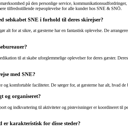
 opmærksomhed på den personlige service, kommunikationsudfordringer
 mere tilfredsstillende rejseoplevelse for alle kunder hos SNE & SNÖ.
selskabet SNE i forhold til deres skirejser?
t for at sikre, at gæsterne har en fantastisk oplevelse. De arrangerer 
jsebureauer?
dikation til at skabe uforglemmelige oplevelser for deres gæster. Deres
irejse med SNE?
og komfortable faciliteter. De sørger for, at gæsterne har alt, hvad de b
gt og organiseret?
rt og indkvartering til aktiviteter og pistevisninger er koordineret til 
 er karakteristisk for disse steder?