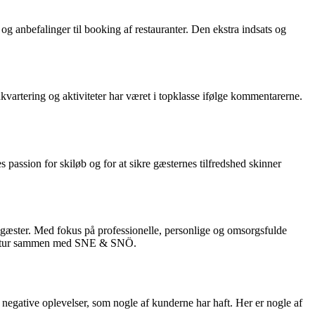
g anbefalinger til booking af restauranter. Den ekstra indsats og
dkvartering og aktiviteter har været i topklasse ifølge kommentarerne.
passion for skiløb og for at sikre gæsternes tilfredshed skinner
æster. Med fokus på professionelle, personlige og omsorgsfulde
æste tur sammen med SNE & SNÖ.
negative oplevelser, som nogle af kunderne har haft. Her er nogle af