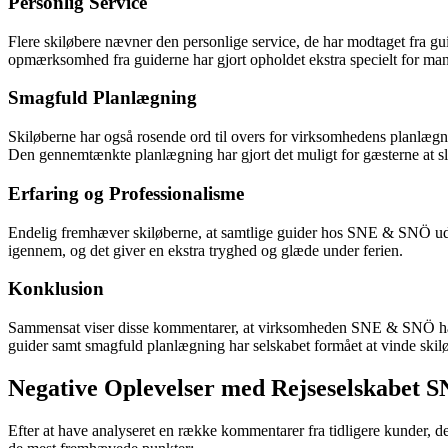
Personlig Service
Flere skiløbere nævner den personlige service, de har modtaget fra gu
opmærksomhed fra guiderne har gjort opholdet ekstra specielt for mang
Smagfuld Planlægning
Skiløberne har også rosende ord til overs for virksomhedens planlægnin
Den gennemtænkte planlægning har gjort det muligt for gæsterne at sla
Erfaring og Professionalisme
Endelig fremhæver skiløberne, at samtlige guider hos SNE & SNÖ udvise
igennem, og det giver en ekstra tryghed og glæde under ferien.
Konklusion
Sammensat viser disse kommentarer, at virksomheden SNE & SNÖ har f
guider samt smagfuld planlægning har selskabet formået at vinde ski
Negative Oplevelser med Rejseselskabet
Efter at have analyseret en række kommentarer fra tidligere kunder, d