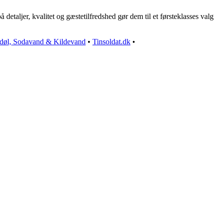
detaljer, kvalitet og gæstetilfredshed gør dem til et førsteklasses valg
adøl, Sodavand & Kildevand
•
Tinsoldat.dk
•