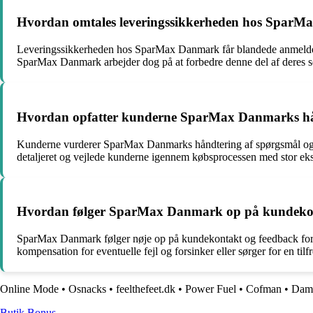
Hvordan omtales leveringssikkerheden hos SparMa
Leveringssikkerheden hos SparMax Danmark får blandede anmeldelse
SparMax Danmark arbejder dog på at forbedre denne del af deres 
Hvordan opfatter kunderne SparMax Danmarks hånd
Kunderne vurderer SparMax Danmarks håndtering af spørgsmål og te
detaljeret og vejlede kunderne igennem købsprocessen med stor eks
Hvordan følger SparMax Danmark op på kundekonta
SparMax Danmark følger nøje op på kundekontakt og feedback for at
kompensation for eventuelle fejl og forsinker eller sørger for en tilfr
Online Mode
•
Osnacks
•
feelthefeet.dk
•
Power Fuel
•
Cofman
•
Dam
Butik Bonus