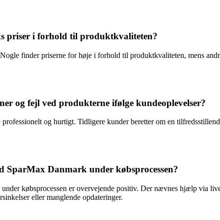
riser i forhold til produktkvaliteten?
le finder priserne for høje i forhold til produktkvaliteten, mens andre
 og fejl ved produkterne ifølge kundeoplevelser?
essionelt og hurtigt. Tidligere kunder beretter om en tilfredsstillende
d SparMax Danmark under købsprocessen?
r købsprocessen er overvejende positiv. Der nævnes hjælp via live ch
rsinkelser eller manglende opdateringer.