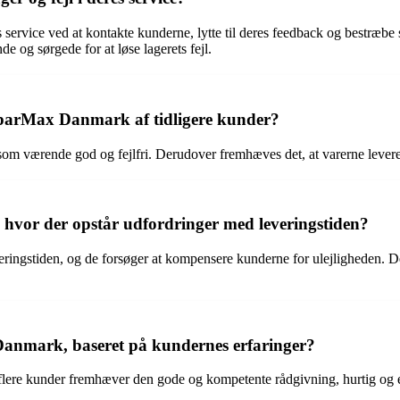
rvice ved at kontakte kunderne, lytte til deres feedback og bestræbe sig
 og sørgede for at løse lagerets fejl.
SparMax Danmark af tidligere kunder?
m værende god og fejlfri. Derudover fremhæves det, at varerne leveres 
vor der opstår udfordringer med leveringstiden?
ngstiden, og de forsøger at kompensere kunderne for ulejligheden. De str
anmark, baseret på kundernes erfaringer?
lere kunder fremhæver den gode og kompetente rådgivning, hurtig og e