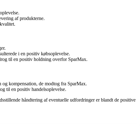
 oplevelse.
vering af produkterne.
valitet.
er.
lterede i en positiv købsoplevelse.
drog til en positiv holdning overfor SparMax.
on og kompensation, de modtog fra SparMax.
 til en positiv handelsoplevelse.
stillende håndtering af eventuelle udfordringer er blandt de positive