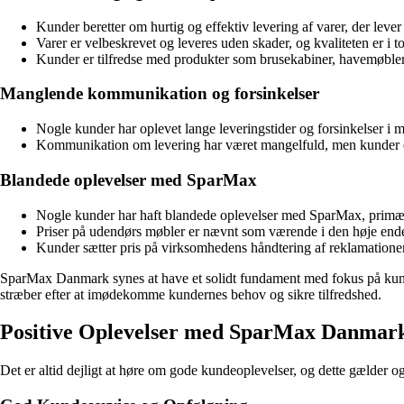
Kunder beretter om hurtig og effektiv levering af varer, der lever
Varer er velbeskrevet og leveres uden skader, og kvaliteten er i t
Kunder er tilfredse med produkter som brusekabiner, havemøbler
Manglende kommunikation og forsinkelser
Nogle kunder har oplevet lange leveringstider og forsinkelser i m
Kommunikation om levering har været mangelfuld, men kunder er
Blandede oplevelser med SparMax
Nogle kunder har haft blandede oplevelser med SparMax, primært
Priser på udendørs møbler er nævnt som værende i den høje ende i
Kunder sætter pris på virksomhedens håndtering af reklamatione
SparMax Danmark synes at have et solidt fundament med fokus på kunde
stræber efter at imødekomme kundernes behov og sikre tilfredshed.
Positive Oplevelser med SparMax Danmar
Det er altid dejligt at høre om gode kundeoplevelser, og dette gælder 