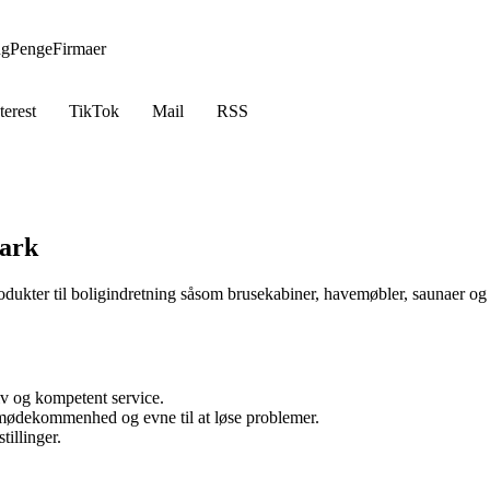
ng
Penge
Firmaer
terest
TikTok
Mail
RSS
ark
ukter til boligindretning såsom brusekabiner, havemøbler, saunaer og b
v og kompetent service.
mødekommenhed og evne til at løse problemer.
tillinger.