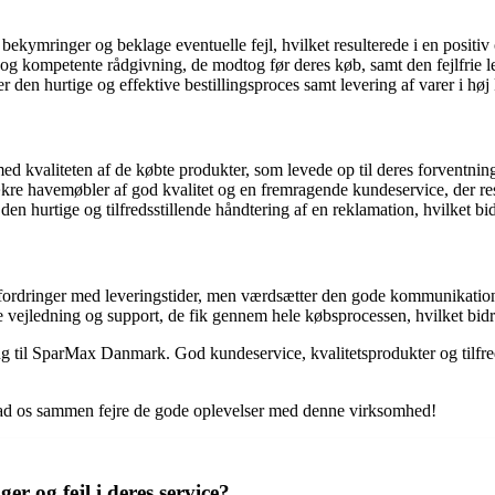
 bekymringer og beklage eventuelle fejl, hvilket resulterede i en positiv
kompetente rådgivning, de modtog før deres køb, samt den fejlfrie le
den hurtige og effektive bestillingsproces samt levering af varer i høj k
ed kvaliteten af de købte produkter, som levede op til deres forventning
e havemøbler af god kvalitet og en fremragende kundeservice, der resu
n hurtige og tilfredsstillende håndtering af en reklamation, hvilket bi
fordringer med leveringstider, men værdsætter den gode kommunikati
ejledning og support, de fik gennem hele købsprocessen, hvilket bidrog
g til SparMax Danmark. God kundeservice, kvalitetsprodukter og tilfreds
lad os sammen fejre de gode oplevelser med denne virksomhed!
og fejl i deres service?