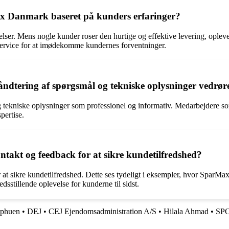
x Danmark baseret på kunders erfaringer?
r. Mens nogle kunder roser den hurtige og effektive levering, oplever
service for at imødekomme kundernes forventninger.
tering af spørgsmål og tekniske oplysninger vedrør
kniske oplysninger som professionel og informativ. Medarbejdere som
pertise.
kt og feedback for at sikre kundetilfredshed?
 sikre kundetilfredshed. Dette ses tydeligt i eksempler, hvor SparMax 
edsstillende oplevelse for kunderne til sidst.
phuen
•
DEJ
•
CEJ Ejendomsadministration A/S
•
Hilala Ahmad
•
SP