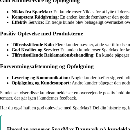
God Kundeservice og Opfølgning
Niklas fra SparMax:
En kunde roser Niklas for at lytte til deres
Kompetent Rådgivning:
En anden kunde fremhæver den gode og 
Effektiv Service:
En tredje kunde blev behageligt overrasket over 
Positiv Oplevelse med Produkterne
Tilfredsstillende Køb:
Flere kunder nævner, at de var tilfredse m
God Kvalitet og Service:
En anden kunde roser SparMax for lækr
Tilfredsstillende Reklamationsbehandling:
En kunde påpeger de
Forventningsafstemning og Opfølgning
Levering og Kommunikation:
Nogle kunder hæfter sig ved ud
Opfølgning og Kundesupport:
Andre kunder påpeger den gode v
Samlet set viser disse kundeanmeldelser en overvejende positiv holdnin
temaer, der går igen i kundernes feedback.
Har du også haft en god oplevelse med SparMax? Del din historie og 
Hvordan reagerer SparMax Danmark på kundeklager 