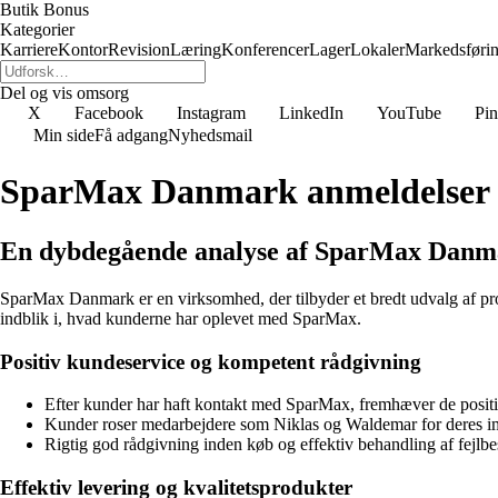
Butik Bonus
Kategorier
Karriere
Kontor
Revision
Læring
Konferencer
Lager
Lokaler
Markedsføri
Del og vis omsorg
X
Facebook
Instagram
LinkedIn
YouTube
Pin
Min side
Få adgang
Nyhedsmail
SparMax Danmark anmeldelser
En dybdegående analyse af SparMax Danm
SparMax Danmark er en virksomhed, der tilbyder et bredt udvalg af prod
indblik i, hvad kunderne har oplevet med SparMax.
Positiv kundeservice og kompetent rådgivning
Efter kunder har haft kontakt med SparMax, fremhæver de positi
Kunder roser medarbejdere som Niklas og Waldemar for deres i
Rigtig god rådgivning inden køb og effektiv behandling af fejlbes
Effektiv levering og kvalitetsprodukter