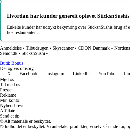
Hvordan har kunder generelt oplevet SticksnSushis
Enkelte kunder har udtrykt bekymring over SticksnSushis brug af 
hos restauranten.
Anmeldelse
•
Tilbudsugen
•
Skyscanner
•
CDON Danmark – Nordens s
Senior.dk
•
SticksnSushi
•
Butik Bonus
Del og vis omsorg
X
Facebook
Instagram
LinkedIn
YouTube
Pin
Mød os
Tal med os
Presse
Reklame
Min konto
Nyhedsbreve
Affiliate
Send et tip
© Alt materiale er beskyttet.
© Indholdet er beskyttet. Vi anbefaler produkter, vi selv står inde for