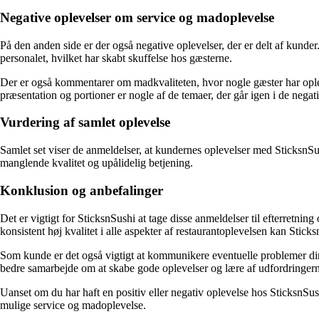
Negative oplevelser om service og madoplevelse
På den anden side er der også negative oplevelser, der er delt af kund
personalet, hvilket har skabt skuffelse hos gæsterne.
Der er også kommentarer om madkvaliteten, hvor nogle gæster har ople
præsentation og portioner er nogle af de temaer, der går igen i de negat
Vurdering af samlet oplevelse
Samlet set viser de anmeldelser, at kundernes oplevelser med SticksnSu
manglende kvalitet og upålidelig betjening.
Konklusion og anbefalinger
Det er vigtigt for SticksnSushi at tage disse anmeldelser til efterretnin
konsistent høj kvalitet i alle aspekter af restaurantoplevelsen kan Sti
Som kunde er det også vigtigt at kommunikere eventuelle problemer direk
bedre samarbejde om at skabe gode oplevelser og lære af udfordringer
Uanset om du har haft en positiv eller negativ oplevelse hos SticksnSushi
mulige service og madoplevelse.