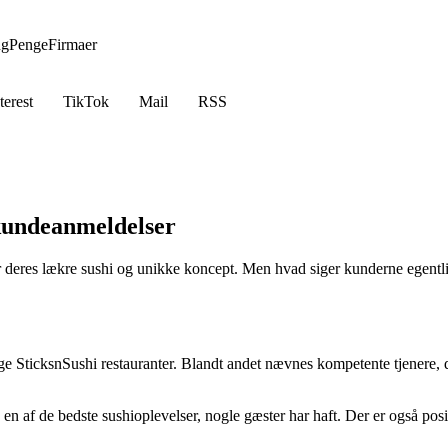
ng
Penge
Firmaer
terest
TikTok
Mail
RSS
 kundeanmeldelser
r deres lækre sushi og unikke koncept. Men hvad siger kunderne egentl
ge SticksnSushi restauranter. Blandt andet nævnes kompetente tjenere,
en af de bedste sushioplevelser, nogle gæster har haft. Der er også po