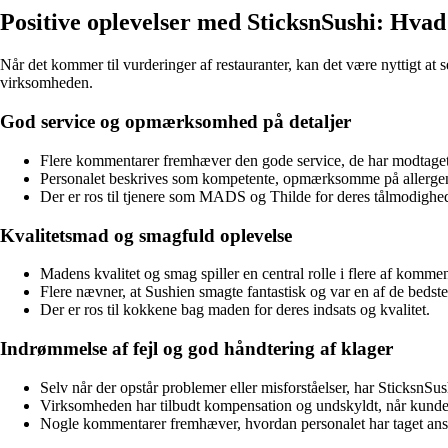
Positive oplevelser med SticksnSushi: Hva
Når det kommer til vurderinger af restauranter, kan det være nyttigt a
virksomheden.
God service og opmærksomhed på detaljer
Flere kommentarer fremhæver den gode service, de har modtaget 
Personalet beskrives som kompetente, opmærksomme på allerg
Der er ros til tjenere som MADS og Thilde for deres tålmodigh
Kvalitetsmad og smagfuld oplevelse
Madens kvalitet og smag spiller en central rolle i flere af komme
Flere nævner, at Sushien smagte fantastisk og var en af de bedste
Der er ros til kokkene bag maden for deres indsats og kvalitet.
Indrømmelse af fejl og god håndtering af klager
Selv når der opstår problemer eller misforståelser, har SticksnSu
Virksomheden har tilbudt kompensation og undskyldt, når kunder 
Nogle kommentarer fremhæver, hvordan personalet har taget ansvar