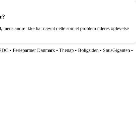
r?
 mens andre ikke har nævnt dette som et problem i deres oplevelse
EDC
•
Feriepartner Danmark
•
Thenap
•
Boligsiden
•
SnusGiganten
•