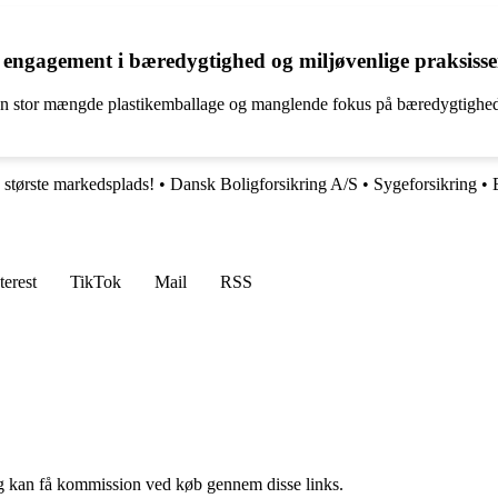
 engagement i bæredygtighed og miljøvenlige praksisse
en stor mængde plastikemballage og manglende fokus på bæredygtighed,
tørste markedsplads!
•
Dansk Boligforsikring A/S
•
Sygeforsikring
•
terest
TikTok
Mail
RSS
, og kan få kommission ved køb gennem disse links.