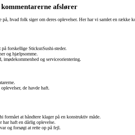
d kommentarerne afslører
t se på, hvad folk siger om deres oplevelser. Her har vi samlet en rækk
på forskellige SticksnSushi-steder.
ener og hjælpsomme.
ed, imødekommenhed og serviceorientering.
ntarerne.
 oplevelser, de havde haft.
shi formået at håndtere klager på en konstruktiv måde.
har haft en dårlig oplevelse.
 og forsøgt at rette op på fejl.