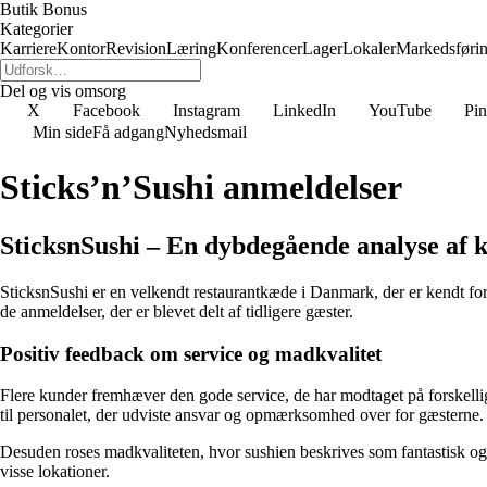
Butik Bonus
Kategorier
Karriere
Kontor
Revision
Læring
Konferencer
Lager
Lokaler
Markedsføri
Del og vis omsorg
X
Facebook
Instagram
LinkedIn
YouTube
Pin
Min side
Få adgang
Nyhedsmail
Sticks’n’Sushi anmeldelser
SticksnSushi – En dybdegående analyse af
SticksnSushi er en velkendt restaurantkæde i Danmark, der er kendt fo
de anmeldelser, der er blevet delt af tidligere gæster.
Positiv feedback om service og madkvalitet
Flere kunder fremhæver den gode service, de har modtaget på forskelli
til personalet, der udviste ansvar og opmærksomhed over for gæsterne.
Desuden roses madkvaliteten, hvor sushien beskrives som fantastisk og 
visse lokationer.