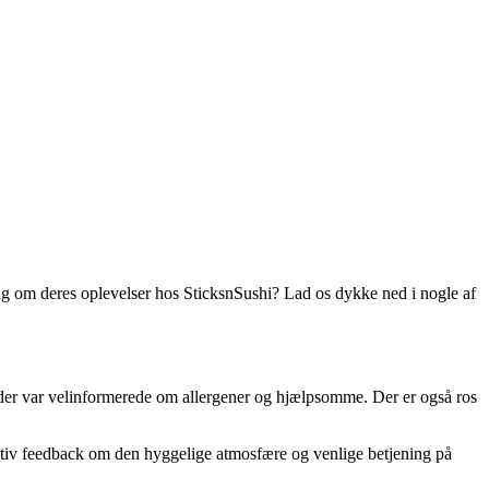
ig om deres oplevelser hos SticksnSushi? Lad os dykke ned i nogle af
 der var velinformerede om allergener og hjælpsomme. Der er også ros
sitiv feedback om den hyggelige atmosfære og venlige betjening på