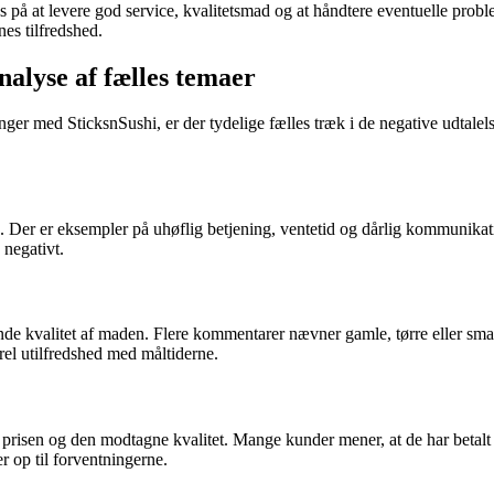
s på at levere god service, kvalitetsmad og at håndtere eventuelle prob
nes tilfredshed.
nalyse af fælles temaer
r med SticksnSushi, er der tydelige fælles træk i de negative udtalelse
 Der er eksempler på uhøflig betjening, ventetid og dårlig kommunikation
 negativt.
kvalitet af maden. Flere kommentarer nævner gamle, tørre eller smagsl
erel utilfredshed med måltiderne.
risen og den modtagne kvalitet. Mange kunder mener, at de har betalt for 
r op til forventningerne.