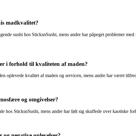
is madkvalitet?
ende sushi hos SticksnSushi, mens andre har påpeget problemer med f.ek
 i forhold til kvaliteten af maden?
n oplevede kvalitet af maden og servicen, mens andre har været tilfredse
tmosfære og omgivelser?
e hos SticksnSushi, mens andre har følt sig skuffede over kaotiske fo
 og negative oplevelser?