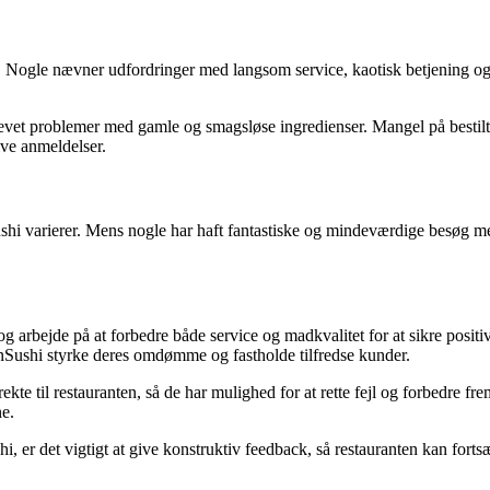
er. Nogle nævner udfordringer med langsom service, kaotisk betjening og
vet problemer med gamle og smagsløse ingredienser. Mangel på bestilte
ive anmeldelser.
shi varierer. Mens nogle har haft fantastiske og mindeværdige besøg me
g og arbejde på at forbedre både service og madkvalitet for at sikre posit
cksnSushi styrke deres omdømme og fastholde tilfredse kunder.
te til restauranten, så de har mulighed for at rette fejl og forbedre fr
ne.
, er det vigtigt at give konstruktiv feedback, så restauranten kan fortsæ