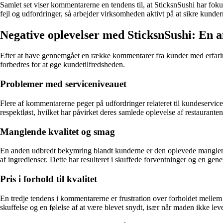
Samlet set viser kommentarerne en tendens til, at SticksnSushi har foku
fejl og udfordringer, så arbejder virksomheden aktivt på at sikre kunder
Negative oplevelser med SticksnSushi: En a
Efter at have gennemgået en række kommentarer fra kunder med erfaringe
forbedres for at øge kundetilfredsheden.
Problemer med serviceniveauet
Flere af kommentarerne peger på udfordringer relateret til kundeservice.
respektløst, hvilket har påvirket deres samlede oplevelse af restauranten
Manglende kvalitet og smag
En anden udbredt bekymring blandt kunderne er den oplevede manglende 
af ingredienser. Dette har resulteret i skuffede forventninger og en gen
Pris i forhold til kvalitet
En tredje tendens i kommentarerne er frustration over forholdet mellem p
skuffelse og en følelse af at være blevet snydt, især når maden ikke leve