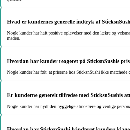
Hvad er kundernes generelle indtryk af SticksnSush
Nogle kunder har haft positive oplevelser med den lækre og velsmag
maden.
Hvordan har kunder reageret på SticksnSushis priser
Nogle kunder har følt, at priserne hos SticksnSushi ikke matchede de
Er kunderne generelt tilfredse med SticksnSushis a
Nogle kunder har nydt den hyggelige atmosfære og venlige personal
Hvordan har SticksnSushi håndteret kunders klager