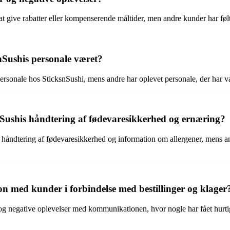
give rabatter eller kompenserende måltider, men andre kunder har følt s
nSushis personale været?
rsonale hos SticksnSushi, mens andre har oplevet personale, der har v
Sushis håndtering af fødevaresikkerhed og ernæring?
s håndtering af fødevaresikkerhed og information om allergener, mens
 med kunder i forbindelse med bestillinger og klager
 negative oplevelser med kommunikationen, hvor nogle har fået hurtige o