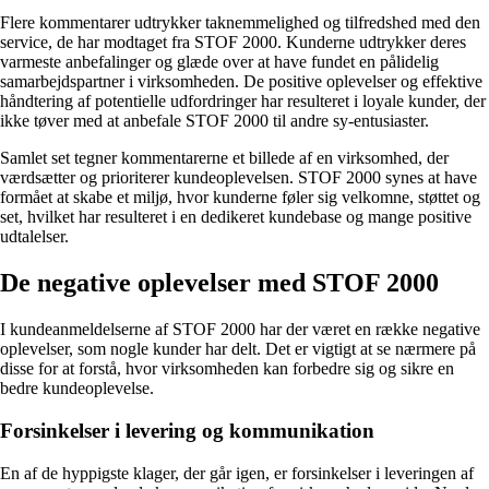
Flere kommentarer udtrykker taknemmelighed og tilfredshed med den
service, de har modtaget fra STOF 2000. Kunderne udtrykker deres
varmeste anbefalinger og glæde over at have fundet en pålidelig
samarbejdspartner i virksomheden. De positive oplevelser og effektive
håndtering af potentielle udfordringer har resulteret i loyale kunder, der
ikke tøver med at anbefale STOF 2000 til andre sy-entusiaster.
Samlet set tegner kommentarerne et billede af en virksomhed, der
værdsætter og prioriterer kundeoplevelsen. STOF 2000 synes at have
formået at skabe et miljø, hvor kunderne føler sig velkomne, støttet og
set, hvilket har resulteret i en dedikeret kundebase og mange positive
udtalelser.
De negative oplevelser med STOF 2000
I kundeanmeldelserne af STOF 2000 har der været en række negative
oplevelser, som nogle kunder har delt. Det er vigtigt at se nærmere på
disse for at forstå, hvor virksomheden kan forbedre sig og sikre en
bedre kundeoplevelse.
Forsinkelser i levering og kommunikation
En af de hyppigste klager, der går igen, er forsinkelser i leveringen af