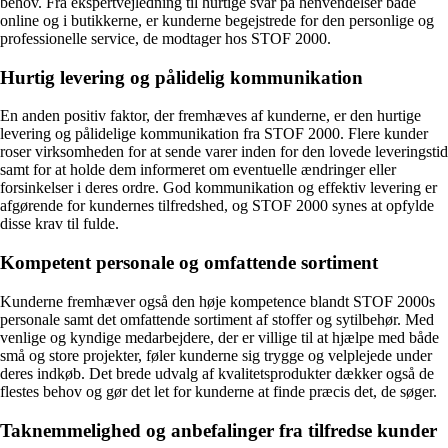
behov. Fra ekspertvejledning til hurtige svar på henvendelser både
online og i butikkerne, er kunderne begejstrede for den personlige og
professionelle service, de modtager hos STOF 2000.
Hurtig levering og pålidelig kommunikation
En anden positiv faktor, der fremhæves af kunderne, er den hurtige
levering og pålidelige kommunikation fra STOF 2000. Flere kunder
roser virksomheden for at sende varer inden for den lovede leveringstid
samt for at holde dem informeret om eventuelle ændringer eller
forsinkelser i deres ordre. God kommunikation og effektiv levering er
afgørende for kundernes tilfredshed, og STOF 2000 synes at opfylde
disse krav til fulde.
Kompetent personale og omfattende sortiment
Kunderne fremhæver også den høje kompetence blandt STOF 2000s
personale samt det omfattende sortiment af stoffer og sytilbehør. Med
venlige og kyndige medarbejdere, der er villige til at hjælpe med både
små og store projekter, føler kunderne sig trygge og velplejede under
deres indkøb. Det brede udvalg af kvalitetsprodukter dækker også de
flestes behov og gør det let for kunderne at finde præcis det, de søger.
Taknemmelighed og anbefalinger fra tilfredse kunder