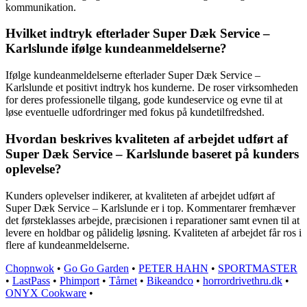
kommunikation.
Hvilket indtryk efterlader Super Dæk Service –
Karlslunde ifølge kundeanmeldelserne?
Ifølge kundeanmeldelserne efterlader Super Dæk Service –
Karlslunde et positivt indtryk hos kunderne. De roser virksomheden
for deres professionelle tilgang, gode kundeservice og evne til at
løse eventuelle udfordringer med fokus på kundetilfredshed.
Hvordan beskrives kvaliteten af arbejdet udført af
Super Dæk Service – Karlslunde baseret på kunders
oplevelse?
Kunders oplevelser indikerer, at kvaliteten af arbejdet udført af
Super Dæk Service – Karlslunde er i top. Kommentarer fremhæver
det førsteklasses arbejde, præcisionen i reparationer samt evnen til at
levere en holdbar og pålidelig løsning. Kvaliteten af arbejdet får ros i
flere af kundeanmeldelserne.
Chopnwok
•
Go Go Garden
•
PETER HAHN
•
SPORTMASTER
•
LastPass
•
Phimport
•
Tårnet
•
Bikeandco
•
horrordrivethru.dk
•
ONYX Cookware
•