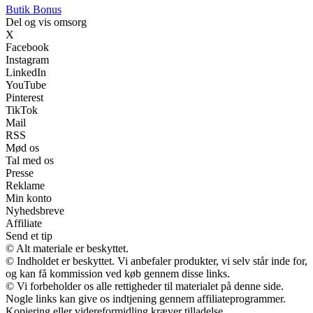
Butik Bonus
Del og vis omsorg
X
Facebook
Instagram
LinkedIn
YouTube
Pinterest
TikTok
Mail
RSS
Mød os
Tal med os
Presse
Reklame
Min konto
Nyhedsbreve
Affiliate
Send et tip
© Alt materiale er beskyttet.
© Indholdet er beskyttet. Vi anbefaler produkter, vi selv står inde for,
og kan få kommission ved køb gennem disse links.
© Vi forbeholder os alle rettigheder til materialet på denne side.
Nogle links kan give os indtjening gennem affiliateprogrammer.
Kopiering eller videreformidling kræver tilladelse.