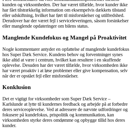
kunden og virksomheden. Der har været tilfælde, hvor kunder ikke
har fået tilstrækkelig information om eksempelvis dækkets tilstand
eller udskiftning, hvilket har ført til misforståelser og utilfredshed.
Derudover har der været fejl i serviceleveringen, såsom forsinkelser
eller manglende opdateringer om bilens status.
Manglende Kundefokus og Mangel på Proaktivitet
Nogle kommentarer antyder en opfattelse af manglende kundefokus
hos Super Dæk Service. Kundens behov og forventninger synes
ikke altid at være i centrum, hvilket kan resultere i en skuffende
oplevelse. Desuden har der været tilfælde, hvor virksomheden ikke
har været proaktiv i at løse problemer eller give kompensation, selv
når der er opstået fejl eller misforståelser.
Konklusion
Det er vigtigt for virksomheder som Super Dæk Service –
Karlslunde at lytte til kundernes feedback og arbejde på at forbedre
deres serviceoplevelse. Ved at adressere de nævnte udfordringer og
fokusere på kundefokus, prispolitik og kommunikation, kan
virksomheden styrke deres omdømme og opbygge tillid hos deres
kunder.