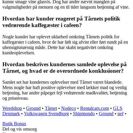
kunne smage vine glasvis. Dog har andre nævnt manglen på
valgmuligheder på menuen og en til tider langsom betjening af vine.
Hvordan har kunder reageret på Tårnets politik
vedrørende kaffegæster i cafeen?
Nogle kunder har oplevet uklarhed omkring Tårnets politik for
kaffegæster i cafeen, hvor de har følt sig afvist eller ført rundt på en
uhensigtsmæssig måde. Dette har skabt negativitet omkring
kundeoplevelsen.
Hvordan beskrives kundernes samlede oplevelse på
Tårnet, og hvad er de overordnede konklusioner?
Samlet set har kundernes oplevelser med Tårnet været blandede.
Mens nogle har haft positive oplevelser med lækker mad og venlig
betjening, har andre påpeget fejl vedrørende madkvalitet, betjening
og prisniveau.
Weedshop
•
Ground
•
Tårnet
•
Nodeco
•
Rentalcars.com
•
GLS
Denmark
•
Volkswagen Svendborg
•
Shipmondo
•
Ground
•
nef
•
Butik Bonus
Del og vis omsorg