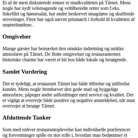
Et af de mest diskuterede emner er madkvaliteten på Tårnet. Mens
nogle har nydt velsmagende og veltilberedte retter som f.eks.
fiskefilet og hønsesalat, har andre beskrevet smagsløse og skuffende
serveringer. Flere har også nævnt prismatch i forhold til kvaliteten af
smørrebrødene.
Omgivelser
Mange gæster har bemærket den smukke indretning og unikke
atmosfære på Tårnet. De flotte omgivelser og restauranternes
historiske charme har været et hit hos både lokale og besøgende.
Samlet Vurdering
Det er tydeligt, at restaurant Tårnet har både tilfredse og utilfredse
kunder. Mens nogle fremhæver den gode mad og hyggelige
atmosfære, påpeger andre udfordringer med service og kvalitet. Det
er vigtigt at overveje både positive og negative anmeldelser, når man
overvejer at besøge Tårnet.
Afsluttende Tanker
Som med enhver restaurantoplevelse kan individuelle præferencer
og forventninger spille en stor rolle i, hvordan man bedømmer et