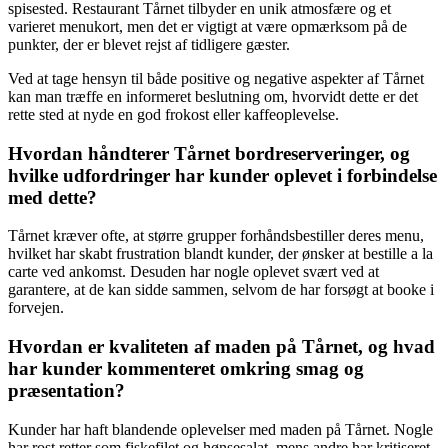
spisested. Restaurant Tårnet tilbyder en unik atmosfære og et
varieret menukort, men det er vigtigt at være opmærksom på de
punkter, der er blevet rejst af tidligere gæster.
Ved at tage hensyn til både positive og negative aspekter af Tårnet
kan man træffe en informeret beslutning om, hvorvidt dette er det
rette sted at nyde en god frokost eller kaffeoplevelse.
Hvordan håndterer Tårnet bordreserveringer, og
hvilke udfordringer har kunder oplevet i forbindelse
med dette?
Tårnet kræver ofte, at større grupper forhåndsbestiller deres menu,
hvilket har skabt frustration blandt kunder, der ønsker at bestille a la
carte ved ankomst. Desuden har nogle oplevet svært ved at
garantere, at de kan sidde sammen, selvom de har forsøgt at booke i
forvejen.
Hvordan er kvaliteten af maden på Tårnet, og hvad
har kunder kommenteret omkring smag og
præsentation?
Kunder har haft blandende oplevelser med maden på Tårnet. Nogle
har rost retter som fiskefilet og hønsesalat, mens andre har kritiseret