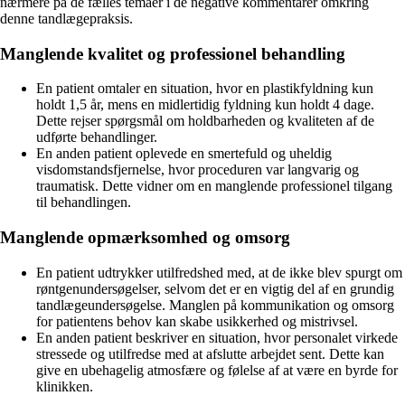
nærmere på de fælles temaer i de negative kommentarer omkring
denne tandlægepraksis.
Manglende kvalitet og professionel behandling
En patient omtaler en situation, hvor en plastikfyldning kun
holdt 1,5 år, mens en midlertidig fyldning kun holdt 4 dage.
Dette rejser spørgsmål om holdbarheden og kvaliteten af de
udførte behandlinger.
En anden patient oplevede en smertefuld og uheldig
visdomstandsfjernelse, hvor proceduren var langvarig og
traumatisk. Dette vidner om en manglende professionel tilgang
til behandlingen.
Manglende opmærksomhed og omsorg
En patient udtrykker utilfredshed med, at de ikke blev spurgt om
røntgenundersøgelser, selvom det er en vigtig del af en grundig
tandlægeundersøgelse. Manglen på kommunikation og omsorg
for patientens behov kan skabe usikkerhed og mistrivsel.
En anden patient beskriver en situation, hvor personalet virkede
stressede og utilfredse med at afslutte arbejdet sent. Dette kan
give en ubehagelig atmosfære og følelse af at være en byrde for
klinikken.