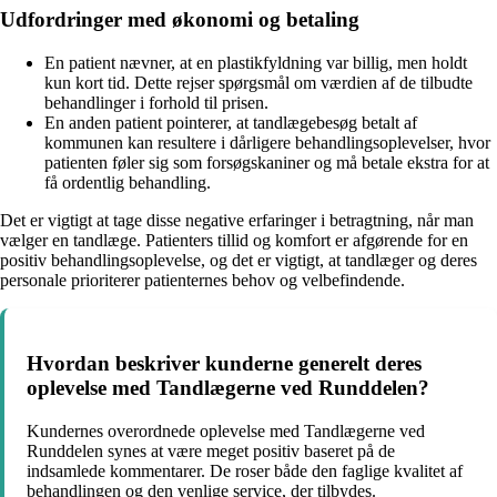
Udfordringer med økonomi og betaling
En patient nævner, at en plastikfyldning var billig, men holdt
kun kort tid. Dette rejser spørgsmål om værdien af de tilbudte
behandlinger i forhold til prisen.
En anden patient pointerer, at tandlægebesøg betalt af
kommunen kan resultere i dårligere behandlingsoplevelser, hvor
patienten føler sig som forsøgskaniner og må betale ekstra for at
få ordentlig behandling.
Det er vigtigt at tage disse negative erfaringer i betragtning, når man
vælger en tandlæge. Patienters tillid og komfort er afgørende for en
positiv behandlingsoplevelse, og det er vigtigt, at tandlæger og deres
personale prioriterer patienternes behov og velbefindende.
Hvordan beskriver kunderne generelt deres
oplevelse med Tandlægerne ved Runddelen?
Kundernes overordnede oplevelse med Tandlægerne ved
Runddelen synes at være meget positiv baseret på de
indsamlede kommentarer. De roser både den faglige kvalitet af
behandlingen og den venlige service, der tilbydes.