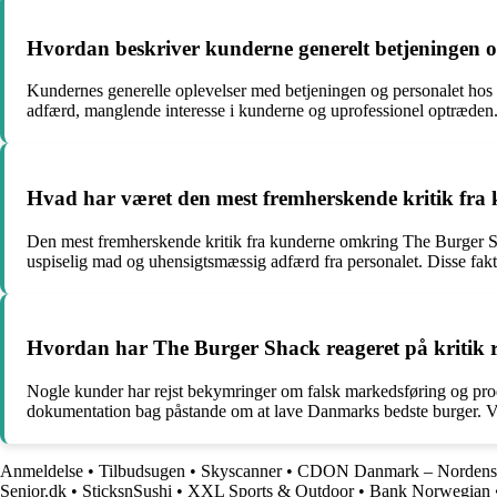
Hvordan beskriver kunderne generelt betjeningen 
Kundernes generelle oplevelser med betjeningen og personalet hos 
adfærd, manglende interesse i kunderne og uprofessionel optræden. 
Hvad har været den mest fremherskende kritik fr
Den mest fremherskende kritik fra kunderne omkring The Burger Shac
uspiselig mad og uhensigtsmæssig adfærd fra personalet. Disse fak
Hvordan har The Burger Shack reageret på kritik re
Nogle kunder har rejst bekymringer om falsk markedsføring og pr
dokumentation bag påstande om at lave Danmarks bedste burger. Virk
Anmeldelse
•
Tilbudsugen
•
Skyscanner
•
CDON Danmark – Nordens s
Senior.dk
•
SticksnSushi
•
XXL Sports & Outdoor
•
Bank Norwegian