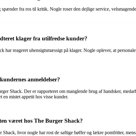
pænder fra ros til kritik. Nogle roser den dejlige service, velsmagend
eret klager fra utilfredse kunder?
k har reageret uhensigtsmæssigt på klager. Nogle oplever, at personalet 
 kundernes anmeldelser?
ger Shack. Der er rapporteret om manglende brug af handsker, medarb
t en mistet appetit hos visse kunder.
ten været hos The Burger Shack?
hack, hvor nogle har rost de saftige bøffer og lækre pomfritter, mens a