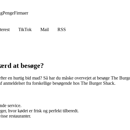
ng
Penge
Firmaer
terest
TikTok
Mail
RSS
ærd at besøge?
 efter en hurtig bid mad? Så har du måske overvejet at besøge The Burge
af anmeldelser fra forskellige besøgende hos The Burger Shack.
nde service.
 hvor kødet er frisk og perfekt tilberedt.
isse restauranter.