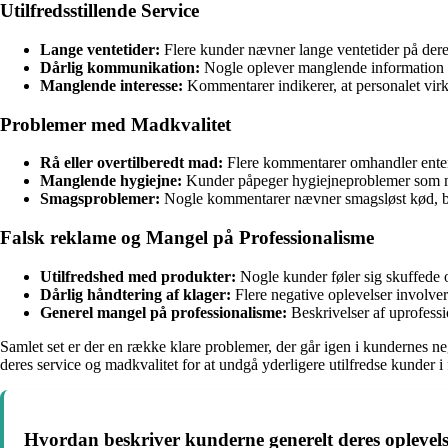
Utilfredsstillende Service
Lange ventetider:
Flere kunder nævner lange ventetider på dere
Dårlig kommunikation:
Nogle oplever manglende information o
Manglende interesse:
Kommentarer indikerer, at personalet vir
Problemer med Madkvalitet
Rå eller overtilberedt mad:
Flere kommentarer omhandler enten r
Manglende hygiejne:
Kunder påpeger hygiejneproblemer som ma
Smagsproblemer:
Nogle kommentarer nævner smagsløst kød, be
Falsk reklame og Mangel på Professionalisme
Utilfredshed med produkter:
Nogle kunder føler sig skuffede o
Dårlig håndtering af klager:
Flere negative oplevelser involve
Generel mangel på professionalisme:
Beskrivelser af uprofessi
Samlet set er der en række klare problemer, der går igen i kundernes n
deres service og madkvalitet for at undgå yderligere utilfredse kunder i
Hvordan beskriver kunderne generelt deres opleve