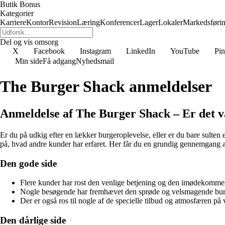
Butik Bonus
Kategorier
Karriere
Kontor
Revision
Læring
Konferencer
Lager
Lokaler
Markedsføri
Del og vis omsorg
X
Facebook
Instagram
LinkedIn
YouTube
Pin
Min side
Få adgang
Nyhedsmail
The Burger Shack anmeldelser
Anmeldelse af The Burger Shack – Er det v
Er du på udkig efter en lækker burgeroplevelse, eller er du bare sulten
på, hvad andre kunder har erfaret. Her får du en grundig gennemgang 
Den gode side
Flere kunder har rost den venlige betjening og den imødekomme
Nogle besøgende har fremhævet den sprøde og velsmagende burger,
Der er også ros til nogle af de specielle tilbud og atmosfæren på v
Den dårlige side