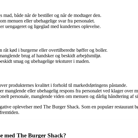
s mad, både når de bestiller og når de modtager den.
m menuen eller ubehagelige svar fra personalet.
ker uengageret og ligeglad med kundernes oplevelse.
åt kød i burgerne eller overtilberedte bøffer og boller.
nglende brug af handsker og beskidt arbejdsmiljø.
skidt smag og ubehagelige teksturer i maden.
ver produkternes kvalitet i forhold til markedsføringens påstande.
rer manglende eller ubehagelig respons fra personalet ved klager over 
onelt personale, manglende viden om menuen og dårlig håndtering af si
egative oplevelser med The Burger Shack. Som en populær restaurant bør 
 fremtiden.
lse med The Burger Shack?