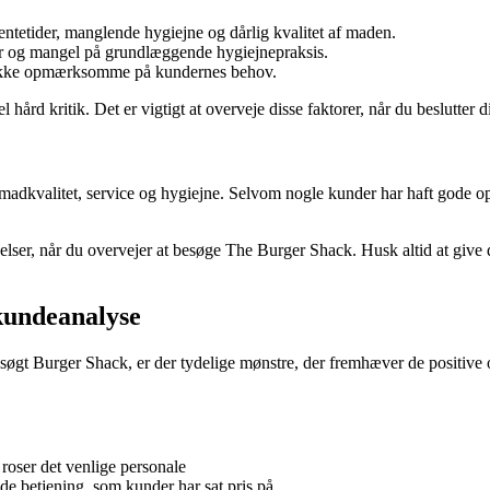
ntetider, manglende hygiejne og dårlig kvalitet af maden.
ler og mangel på grundlæggende hygiejnepraksis.
g ikke opmærksomme på kundernes behov.
el hård kritik. Det er vigtigt at overveje disse faktorer, når du beslutte
 madkvalitet, service og hygiejne. Selvom nogle kunder har haft gode op
delser, når du overvejer at besøge The Burger Shack. Husk altid at give 
kundeanalyse
søgt Burger Shack, er der tydelige mønstre, der fremhæver de positive
roser det venlige personale
 betjening, som kunder har sat pris på