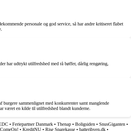
ekommende personale og god service, så har andre kritiseret flabet
e.
r har udtrykt utilfredshed med rå bøffer, dårlig rengøring,
u af burgere sammenlignet med konkurrenter samt manglende
 været en kilde til utilfredshed blandt kunderne.
EDC
•
Feriepartner Danmark
•
Thenap
•
Boligsiden
•
SnusGiganten
•
ComeOn!
•
KreditNU
•
Rise Sparekasse
•
batteribyen.dk
•