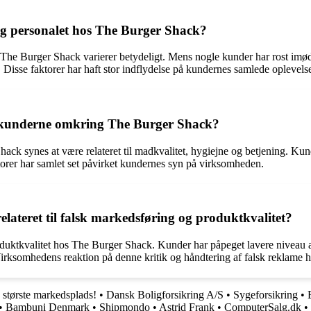
og personalet hos The Burger Shack?
The Burger Shack varierer betydeligt. Mens nogle kunder har rost imød
Disse faktorer har haft stor indflydelse på kundernes samlede oplevels
a kunderne omkring The Burger Shack?
k synes at være relateret til madkvalitet, hygiejne og betjening. Kunde
torer har samlet set påvirket kundernes syn på virksomheden.
lateret til falsk markedsføring og produktkvalitet?
oduktkvalitet hos The Burger Shack. Kunder har påpeget lavere nivea
somhedens reaktion på denne kritik og håndtering af falsk reklame har
tørste markedsplads!
•
Dansk Boligforsikring A/S
•
Sygeforsikring
•
•
Bambuni Denmark
•
Shipmondo
•
Astrid Frank
•
ComputerSalg.dk
•