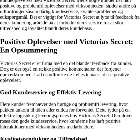
kundeoplevelser med Victorias Secret. Mens nogle kunder har haft
positive og problemfri oplevelser med virksomheden, støder andre på
udfordringer såsom dårlig kundeservice, kvalitetsproblemer og
etikspørgsmål. Det er vigtigt for Victorias Secret at lytte til feedback fra
deres kunder og arbejde på at forbedre deres service for at sikre
tilfredshed og loyalitet blandt deres kundebase.
Positive Oplevelser med Victorias Secret:
En Opsummering
Victorias Secret er et firma med en del blandet feedback fra kunder.
Dog er der også en række positive kommentarer, der fortjener
opmærksomhed. Lad os udforske de fælles temaer i disse positive
oplevelser.
God Kundeservice og Effektiv Levering
Flere kunder fremhæver den hurtige og problemfri levering, hvor
pakken ankom til tiden eller endda før forventet. Dette tyder på en
effektiv logistik og leveringsproces hos Victorias Secret. Derudover
roses den gode kundeservice, hvor kunderne har haft positive
interaktioner med virksomhedens medarbejdere.
Kvalitetsprodukter og Tilfredshed