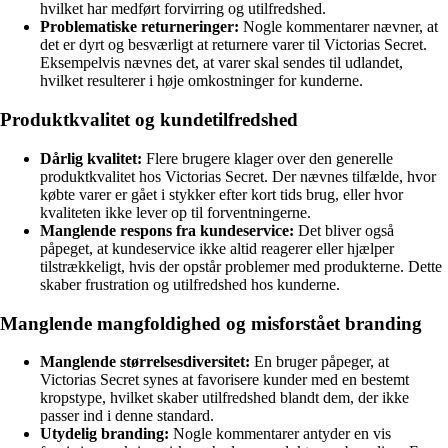
hvilket har medført forvirring og utilfredshed.
Problematiske returneringer:
Nogle kommentarer nævner, at
det er dyrt og besværligt at returnere varer til Victorias Secret.
Eksempelvis nævnes det, at varer skal sendes til udlandet,
hvilket resulterer i høje omkostninger for kunderne.
Produktkvalitet og kundetilfredshed
Dårlig kvalitet:
Flere brugere klager over den generelle
produktkvalitet hos Victorias Secret. Der nævnes tilfælde, hvor
købte varer er gået i stykker efter kort tids brug, eller hvor
kvaliteten ikke lever op til forventningerne.
Manglende respons fra kundeservice:
Det bliver også
påpeget, at kundeservice ikke altid reagerer eller hjælper
tilstrækkeligt, hvis der opstår problemer med produkterne. Dette
skaber frustration og utilfredshed hos kunderne.
Manglende mangfoldighed og misforstået branding
Manglende størrelsesdiversitet:
En bruger påpeger, at
Victorias Secret synes at favorisere kunder med en bestemt
kropstype, hvilket skaber utilfredshed blandt dem, der ikke
passer ind i denne standard.
Utydelig branding:
Nogle kommentarer antyder en vis