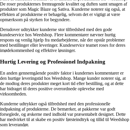
De roser produkternes fremragende kvalitet og duften samt smagen af
produkter som Magic Blaze og Sativa. Kunderne noterer sig også, at
effekten af produkterne er behagelig, selvom det er vigtigt at være
opmærksom på styrken for begyndere.
Derudover udtrykker kunderne stor tilfredshed med den gode
kundeservice hos Weedshop. Flere kommentarer nævner hurtig
respons og venlig hjælp fra medarbejderne, når der opstår problemer
med bestillinger eller leveringer. Kundeservice teamet roses for deres
imødekommenhed og effektive løsninger.
Hurtig Levering og Professionel Indpakning
En anden gennemgående positiv faktor i kundernes kommentarer er
den hurtige leveringstid hos Weedshop. Mange kunder noterer sig, at
de modtog deres produkter meget kort tid efter bestilling, og at dette
har bidraget til deres positive overordnede oplevelse med
virksomheden.
Kunderne udtrykker også tilfredshed med den professionelle
indpakning af produkterne. De bemærker, at pakkerne var godt
forseglede, og æskerne med indhold var præsentabelt designet. Dette
har medvirket til at skabe en positiv førsteindtryk og tillid til Weedshop
som leverandør.