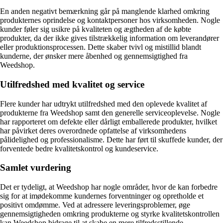
En anden negativt bemærkning går på manglende klarhed omkring
produkternes oprindelse og kontaktpersoner hos virksomheden. Nogle
kunder føler sig usikre på kvaliteten og ægtheden af de købte
produkter, da der ikke gives tilstrækkelig information om leverandører
eller produktionsprocessen. Dette skaber tvivl og mistillid blandt
kunderne, der ønsker mere åbenhed og gennemsigtighed fra
Weedshop.
Utilfredshed med kvalitet og service
Flere kunder har udtrykt utilfredshed med den oplevede kvalitet af
produkterne fra Weedshop samt den generelle serviceoplevelse. Nogle
har rapporteret om defekte eller dårligt emballerede produkter, hvilket
har påvirket deres overordnede opfattelse af virksomhedens
pålidelighed og professionalisme. Dette har ført til skuffede kunder, der
forventede bedre kvalitetskontrol og kundeservice.
Samlet vurdering
Det er tydeligt, at Weedshop har nogle områder, hvor de kan forbedre
sig for at imødekomme kundernes forventninger og opretholde et
positivt omdømme. Ved at adressere leveringsproblemer, øge
gennemsigtigheden omkring produkterne og styrke kvalitetskontrollen
kan Weedshop bidrage til at skabe en mere tilfredsstillende