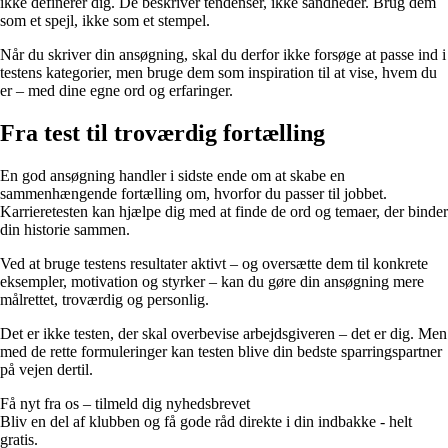
ikke definerer dig. De beskriver tendenser, ikke sandheder. Brug dem
som et spejl, ikke som et stempel.
Når du skriver din ansøgning, skal du derfor ikke forsøge at passe ind i
testens kategorier, men bruge dem som inspiration til at vise, hvem du
er – med dine egne ord og erfaringer.
Fra test til troværdig fortælling
En god ansøgning handler i sidste ende om at skabe en
sammenhængende fortælling om, hvorfor du passer til jobbet.
Karrieretesten kan hjælpe dig med at finde de ord og temaer, der binder
din historie sammen.
Ved at bruge testens resultater aktivt – og oversætte dem til konkrete
eksempler, motivation og styrker – kan du gøre din ansøgning mere
målrettet, troværdig og personlig.
Det er ikke testen, der skal overbevise arbejdsgiveren – det er dig. Men
med de rette formuleringer kan testen blive din bedste sparringspartner
på vejen dertil.
Få nyt fra os – tilmeld dig nyhedsbrevet
Bliv en del af klubben og få gode råd direkte i din indbakke - helt
gratis.