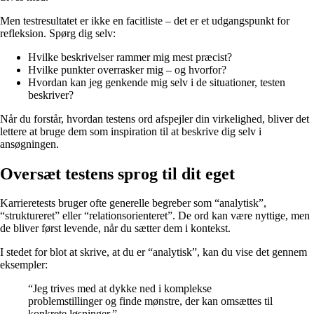
Men testresultatet er ikke en facitliste – det er et udgangspunkt for
refleksion. Spørg dig selv:
Hvilke beskrivelser rammer mig mest præcist?
Hvilke punkter overrasker mig – og hvorfor?
Hvordan kan jeg genkende mig selv i de situationer, testen
beskriver?
Når du forstår, hvordan testens ord afspejler din virkelighed, bliver det
lettere at bruge dem som inspiration til at beskrive dig selv i
ansøgningen.
Oversæt testens sprog til dit eget
Karrieretests bruger ofte generelle begreber som “analytisk”,
“struktureret” eller “relationsorienteret”. De ord kan være nyttige, men
de bliver først levende, når du sætter dem i kontekst.
I stedet for blot at skrive, at du er “analytisk”, kan du vise det gennem
eksempler:
“Jeg trives med at dykke ned i komplekse
problemstillinger og finde mønstre, der kan omsættes til
konkrete løsninger.”