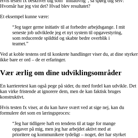
Hvis testen fx beskriver dig som “initiativrig”, så spørg dig selv:
Hvornår har jeg vist det? Hvad blev resultatet?
Et eksempel kunne være:
“Jeg tager gerne initiativ til at forbedre arbejdsgange. I mit
seneste job udviklede jeg et nyt system til opgavestyring,
som reducerede spildtid og skabte bedre overblik i
teamet.”
Ved at koble testens ord til konkrete handlinger viser du, at dine styrker
ikke bare er ord – de er erfaringer.
Vær ærlig om dine udviklingsområder
En karrieretest kan også pege på sider, du med fordel kan udvikle. Det
kan virke fristende at ignorere dem, men de kan faktisk bruges
konstruktivt.
Hvis testen fx viser, at du kan have svært ved at sige nej, kan du
formulere det som en læringsproces:
“Jeg har tidligere haft en tendens til at tage for mange
opgaver på mig, men jeg har arbejdet aktivt med at
prioritere og kommunikere tydeligt – noget, der har styrket