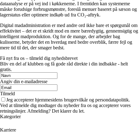
dataanalyse er på vej ind i køkkenerne. I fremtiden kan systemerne
måske forudsige forbrugsmønstre, foreslå menuer baseret på sæson og
lagerstatus eller optimere indkøb ud fra CO₂-aftryk.
Digital madadministration er med andre ord ikke bare et spørgsmål om
effektivitet – det er et skridt mod en mere bæredygtig, gennemsigtig og
intelligent madproduktion. Og for de mange, der arbejder bag
kulisserne, betyder det en hverdag med bedre overblik, færre fejl og
mere tid til det, der smager bedst.
Få nyt fra os – tilmeld dig nyhedsbrevet
Bliv en del af klubben og få gode råd direkte i din indbakke - helt
gratis.
Angiv din e-mailadresse
Tilmeld
Jeg accepterer hjemmesidens brugervilkår og persondatapolitik.
Ved at tilmelde dig modtager du nyheder fra os og accepterer vores
retningslinjer. Afmelding? Det klarer du let.
Kategorier
Karriere