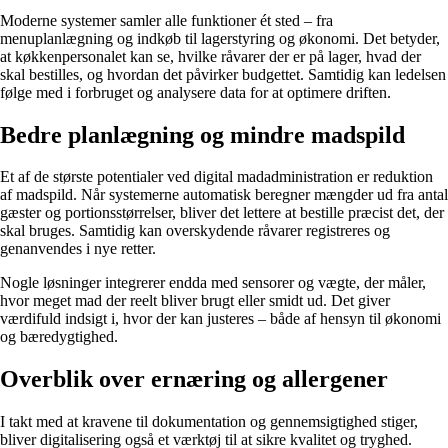
Moderne systemer samler alle funktioner ét sted – fra
menuplanlægning og indkøb til lagerstyring og økonomi. Det betyder,
at køkkenpersonalet kan se, hvilke råvarer der er på lager, hvad der
skal bestilles, og hvordan det påvirker budgettet. Samtidig kan ledelsen
følge med i forbruget og analysere data for at optimere driften.
Bedre planlægning og mindre madspild
Et af de største potentialer ved digital madadministration er reduktion
af madspild. Når systemerne automatisk beregner mængder ud fra antal
gæster og portionsstørrelser, bliver det lettere at bestille præcist det, der
skal bruges. Samtidig kan overskydende råvarer registreres og
genanvendes i nye retter.
Nogle løsninger integrerer endda med sensorer og vægte, der måler,
hvor meget mad der reelt bliver brugt eller smidt ud. Det giver
værdifuld indsigt i, hvor der kan justeres – både af hensyn til økonomi
og bæredygtighed.
Overblik over ernæring og allergener
I takt med at kravene til dokumentation og gennemsigtighed stiger,
bliver digitalisering også et værktøj til at sikre kvalitet og tryghed.