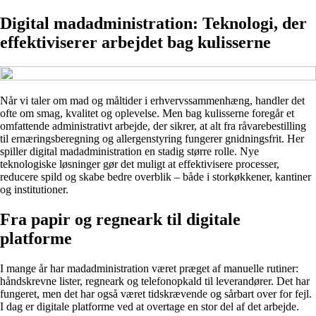
Digital madadministration: Teknologi, der
effektiviserer arbejdet bag kulisserne
Når vi taler om mad og måltider i erhvervssammenhæng, handler det
ofte om smag, kvalitet og oplevelse. Men bag kulisserne foregår et
omfattende administrativt arbejde, der sikrer, at alt fra råvarebestilling
til ernæringsberegning og allergenstyring fungerer gnidningsfrit. Her
spiller digital madadministration en stadig større rolle. Nye
teknologiske løsninger gør det muligt at effektivisere processer,
reducere spild og skabe bedre overblik – både i storkøkkener, kantiner
og institutioner.
Fra papir og regneark til digitale
platforme
I mange år har madadministration været præget af manuelle rutiner:
håndskrevne lister, regneark og telefonopkald til leverandører. Det har
fungeret, men det har også været tidskrævende og sårbart over for fejl.
I dag er digitale platforme ved at overtage en stor del af det arbejde.