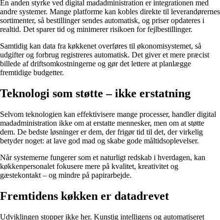
En anden styrke ved digital madadministration er integrationen med
andre systemer. Mange platforme kan kobles direkte til leverandørernes
sortimenter, så bestillinger sendes automatisk, og priser opdateres i
realtid. Det sparer tid og minimerer risikoen for fejlbestillinger.
Samtidig kan data fra køkkenet overføres til økonomisystemet, så
udgifter og forbrug registreres automatisk. Det giver et mere præcist
billede af driftsomkostningerne og gør det lettere at planlægge
fremtidige budgetter.
Teknologi som støtte – ikke erstatning
Selvom teknologien kan effektivisere mange processer, handler digital
madadministration ikke om at erstatte mennesker, men om at støtte
dem. De bedste løsninger er dem, der frigør tid til det, der virkelig
betyder noget: at lave god mad og skabe gode måltidsoplevelser.
Når systemerne fungerer som et naturligt redskab i hverdagen, kan
køkkenpersonalet fokusere mere på kvalitet, kreativitet og
gæstekontakt – og mindre på papirarbejde.
Fremtidens køkken er datadrevet
Udviklingen stopper ikke her. Kunstig intelligens og automatiseret