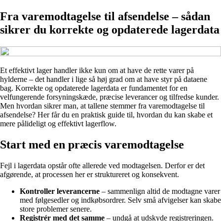
Fra varemodtagelse til afsendelse – sådan
sikrer du korrekte og opdaterede lagerdata
Et effektivt lager handler ikke kun om at have de rette varer på
hylderne – det handler i lige så høj grad om at have styr på dataene
bag. Korrekte og opdaterede lagerdata er fundamentet for en
velfungerende forsyningskæde, præcise leverancer og tilfredse kunder.
Men hvordan sikrer man, at tallene stemmer fra varemodtagelse til
afsendelse? Her får du en praktisk guide til, hvordan du kan skabe et
mere pålideligt og effektivt lagerflow.
Start med en præcis varemodtagelse
Fejl i lagerdata opstår ofte allerede ved modtagelsen. Derfor er det
afgørende, at processen her er struktureret og konsekvent.
Kontroller leverancerne
– sammenlign altid de modtagne varer
med følgesedler og indkøbsordrer. Selv små afvigelser kan skabe
store problemer senere.
Registrér med det samme
– undgå at udskyde registreringen.