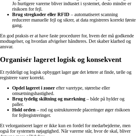
Jo hurtigere varerne bliver indtastet i systemet, desto mindre er
risikoen for fejl.
Brug stregkoder eller RFID
– automatiseret scanning
reducerer manuelle fejl og sikrer, at data registreres korrekt første
gang.
En god praksis er at have faste procedurer for, hvem der må godkende
modtagelser, og hvordan afvigelser håndteres. Det skaber klarhed og
ansvar.
Organisér lageret logisk og konsekvent
Et ryddeligt og logisk opbygget lager gør det lettere at finde, tælle og
registrere varer korrekt.
Opdel lageret i zoner
efter varetype, størrelse eller
omsætningshastighed.
Brug tydelig skiltning og mærkning
– både på hylder og
paller.
Hold orden
– rod og ustrukturerede placeringer øger risikoen
for fejlregistreringer.
Et velorganiseret lager er ikke kun en fordel for medarbejderne, men
også for systemets nøjagtighed. Når varerne står, hvor de skal, bliver