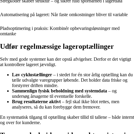
Stregkoder skaber struktur – og sikrer fuld sporbarhed i lagerdata
Automatisering på lageret: Når faste omkostninger bliver til variable
Pladsoptimering i praksis: Kombinér opbevaringsløsninger med
omtanke
Udfør regelmæssige lageroptællinger
Selv med gode systemer kan der opstå afvigelser. Derfor er det vigtigt
at kontrollere lageret jævnligt.
Lav cyklustællinger
– i stedet for én stor årlig optælling kan du
tælle udvalgte varegrupper løbende. Det holder data friske og
forstyrrer driften mindre.
Sammenlign fysisk beholdning med systemdata
– og
undersøg årsagerne til eventuelle forskelle.
Brug resultaterne aktivt
– fejl skal ikke blot rettes, men
analyseres, så du kan forebygge dem fremover.
En systematisk tilgang til optælling skaber tillid til tallene – både internt
og over for kunderne.