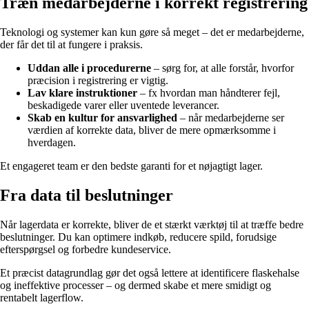
Træn medarbejderne i korrekt registrering
Teknologi og systemer kan kun gøre så meget – det er medarbejderne,
der får det til at fungere i praksis.
Uddan alle i procedurerne
– sørg for, at alle forstår, hvorfor
præcision i registrering er vigtig.
Lav klare instruktioner
– fx hvordan man håndterer fejl,
beskadigede varer eller uventede leverancer.
Skab en kultur for ansvarlighed
– når medarbejderne ser
værdien af korrekte data, bliver de mere opmærksomme i
hverdagen.
Et engageret team er den bedste garanti for et nøjagtigt lager.
Fra data til beslutninger
Når lagerdata er korrekte, bliver de et stærkt værktøj til at træffe bedre
beslutninger. Du kan optimere indkøb, reducere spild, forudsige
efterspørgsel og forbedre kundeservice.
Et præcist datagrundlag gør det også lettere at identificere flaskehalse
og ineffektive processer – og dermed skabe et mere smidigt og
rentabelt lagerflow.